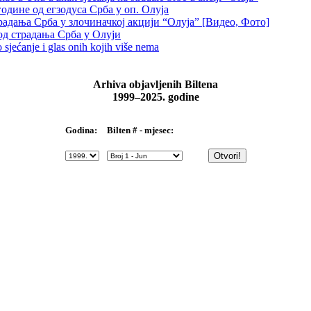
одине од егзодуса Срба у оп. Олуја
традања Срба у злочиначкој акцији “Олуја” [Видео, Фото]
од страдања Срба у Олуји
sjećanje i glas onih kojih više nema
Arhiva objavljenih Biltena
1999–2025. godine
Bilten # - mjesec:
Godina: