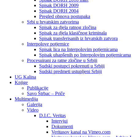
Spisak DORH 2009
Spisak DORH 2004
Pregled obnova postupaka
Srbi u hrvatskim zatvorima
Spisak za djela ratnog zločina
Spisak za djela klasičnog kriminala
Spisak transferisanih iz hrvatskih zatvora
Interpolove potjernice
Spisak lica na Interpolovim potjernicama
Spisak uhapšenih po Interpolovim potjernicama
Procesuirani za ratne zločine u Srbiji
Sudski postupci pokrenuti u Srbiji
Sudski predmeti ustupljeni Srbiji
UG Kalina
Knjige
Publikacije
Savo Štrbac – Priče
Multimedija
Galerija
Video
D.I.C. Veritas
Intervjui
Dokumenti
Veritasov kanal na Vimeo.com