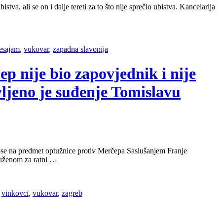
va, ali se on i dalje tereti za to što nije sprečio ubistva. Kancelarija
esajam
,
vukovar
,
zapadna slavonija
p nije bio zapovjednik i nije
ljeno je suđenje Tomislavu
dnose na predmet optužnice protiv Merčepa Saslušanjem Franje
tuženom za ratni …
,
vinkovci
,
vukovar
,
zagreb