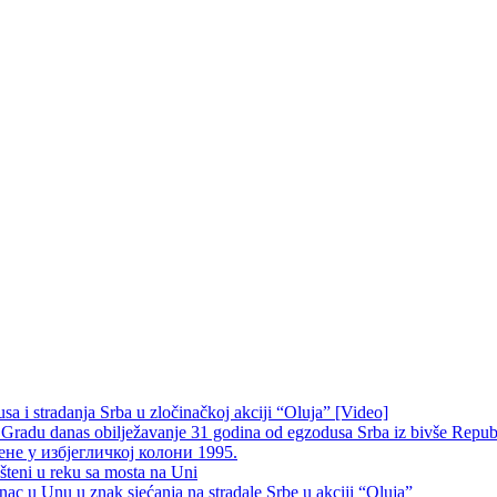
 i stradanja Srba u zločinačkoj akciji “Oluja” [Video]
radu danas obilježavanje 31 godina od egzodusa Srba iz bivše Repub
не у избјегличкој колони 1995.
šteni u reku sa mosta na Uni
 u Unu u znak sjećanja na stradale Srbe u akciji “Oluja”