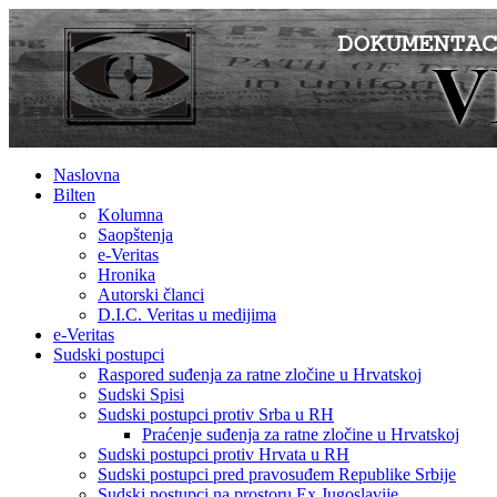
Naslovna
Bilten
Kolumna
Saopštenja
e-Veritas
Hronika
Autorski članci
D.I.C. Veritas u medijima
e-Veritas
Sudski postupci
Raspored suđenja za ratne zločine u Hrvatskoj
Sudski Spisi
Sudski postupci protiv Srba u RH
Praćenje suđenja za ratne zločine u Hrvatskoj
Sudski postupci protiv Hrvata u RH
Sudski postupci pred pravosuđem Republike Srbije
Sudski postupci na prostoru Ex Jugoslavije