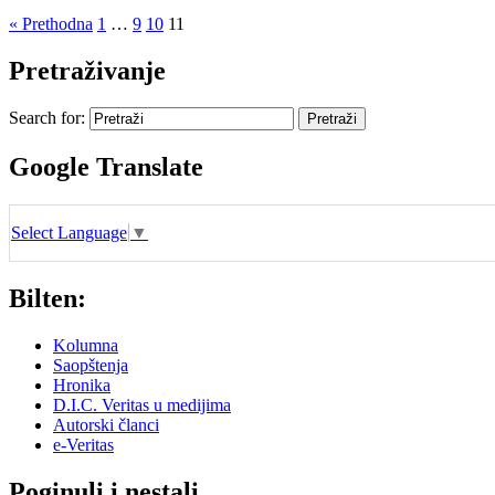
« Prethodna
1
…
9
10
11
Pretraživanje
Search for:
Google Translate
Select Language
▼
Bilten:
Kolumna
Saopštenja
Hronika
D.I.C. Veritas u medijima
Autorski članci
e-Veritas
Poginuli i nestali