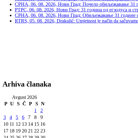
СРНА, 06. 08. 2026, Нови Град: Почело обиљежавање 31 г
РТРС, 06. 08. 2026, Нови Град: 31 година од егзодуса и с
СРНА, 06. 08. 2026, Нови Град: Обиљежавање 31 године 
RTRS, 05. 08. 2026, Drakulić: Umjetnost je način da sačuvamo 
Arhiva članaka
Avgust 2026
P
U
S
Č
P
S
N
1
2
3
4
5
6
7
8
9
10
11
12
13
14
15
16
17
18
19
20
21
22
23
24
25
26
27
28
29
30