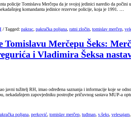
 policije Tomislava Merčepa da je svojoj jedinici naredio da počini ubist
 nekadašnjeg komandanta jedinice rezervne policije, koja je 1991. …
H
/
Tagged:
pakrac
,
pakračka poljana
,
ratni zločin
,
tomislav merčep
,
vel
nje Tomislavu Merčepu Šeks: Merče
egurića i Vladimira Šeksa nastav
stao javni tužitelj RH, imao određena saznanja i informacije koje se o
epu, nekadašnjem zapovjedniku postrojbe pričuvnog sastava MUP-a op
akračka poljana
,
perković
,
tomislav merčep
,
tuđman
,
v.šeks
,
velesajam