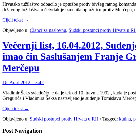
Hrvatsko tužilaštvo odbacilo je optužbe protiv bivšeg ratnog komandanta
državnog tužilaštva u četvrtak je izmenila optužnicu protiv Merčepa,
Cijeli tekst →
Objavljeno u:
Članci za naslovnu
,
Sudski postupci protiv Hrvata u R
Večernji list, 16.04.2012, Suđe
imao čin Saslušanjem Franje Gr
Merčepu
16. April 2012. 13:42
Vladimir Šeks svjedočio je da je tek od 10. travnja 1992., kada je po
Gregurića i Vladimira Šeksa nastavljeno je suđenje Tomislavu Merč
Cijeli tekst →
Objavljeno u:
Sudski postupci protiv Hrvata u RH
/
Tagged:
kutina
,
p
Post Navigation