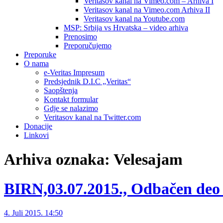
Veritasov kanal na Vimeo.com – Arhiva I
Veritasov kanal na Vimeo.com Arhiva II
Veritasov kanal na Youtube.com
MSP: Srbija vs Hrvatska – video arhiva
Prenosimo
Preporučujemo
Preporuke
O nama
e-Veritas Impresum
Predsjednik D.I.C „Veritas“
Saopštenja
Kontakt formular
Gdje se nalazimo
Veritasov kanal na Twitter.com
Donacije
Linkovi
Arhiva oznaka:
Velesajam
BIRN,03.07.2015., Odbačen deo
4. Juli 2015. 14:50