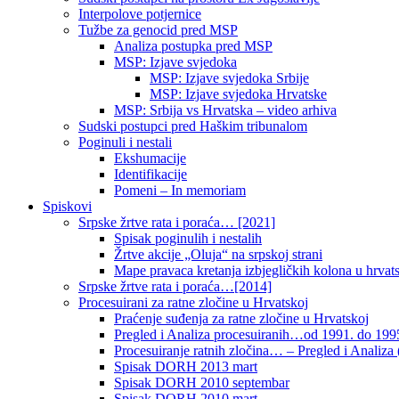
Interpolove potjernice
Tužbe za genocid pred MSP
Analiza postupka pred MSP
MSP: Izjave svjedoka
MSP: Izjave svjedoka Srbije
MSP: Izjave svjedoka Hrvatske
MSP: Srbija vs Hrvatska – video arhiva
Sudski postupci pred Haškim tribunalom
Poginuli i nestali
Ekshumacije
Identifikacije
Pomeni – In memoriam
Spiskovi
Srpske žrtve rata i poraća… [2021]
Spisak poginulih i nestalih
Žrtve akcije „Oluja“ na srpskoj strani
Mape pravaca kretanja izbjegličkih kolona u hrvats
Srpske žrtve rata i poraća…[2014]
Procesuirani za ratne zločine u Hrvatskoj
Praćenje suđenja za ratne zločine u Hrvatskoj
Pregled i Analiza procesuiranih…od 1991. do 1995
Procesuiranje ratnih zločina… – Pregled i Analiza (
Spisak DORH 2013 mart
Spisak DORH 2010 septembar
Spisak DORH 2010 mart