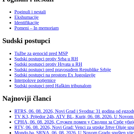
Poginuli i nestali
Ekshumacije
Identifikacije
Pomeni – In memoriam
Sudski postupci
Tužbe za genocid pred MSP
Sudski postupci protiv Srba u RH
Sudski postupci protiv Hrvata u RH
Sudski postupci pred pravosuđem Republike Srbije
Sudski postupci na prostoru Ex Jugoslavije
Interpolove potjernice
Sudski postupci pred Haškim tribunalom
Najnoviji članci
RTRS, 06. 08. 2026, Novi Grad i Svodna: 31 godina od egzodusa
TV K3, Prijedor 24h, ATV BL, Kurir, 06. 08. 2026. U Novom G
СРНА, 06. 08. 2026, Служен помен у Сводни за Србе убије
RTV, 06. 08. 2026, Novi Grad: Venci za srpske žrtve Oluje spu
Mondo.ba, SRNA, 06. 08. 2026, U Novom Gradu spušten vijenac