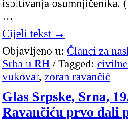
ispitivanja osumnjičenika. 
…
Cijeli tekst →
Objavljeno u:
Članci za na
Srba u RH
/
Tagged:
civilne
vukovar
,
zoran ravančić
Glas Srpske, Srna, 19
Ravančiću prvo dali p