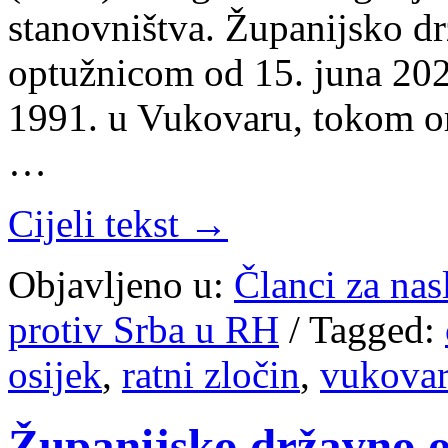
stanovništva. Županijsko d
optužnicom od 15. juna 2021
1991. u Vukovaru, tokom o
…
Cijeli tekst →
Objavljeno u:
Članci za na
protiv Srba u RH
/
Tagged:
osijek
,
ratni zločin
,
vukovar
Županijsko državno o