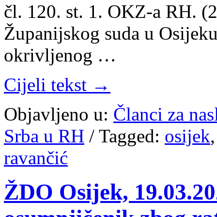
čl. 120. st. 1. OKZ-a RH. (2
Županijskog suda u Osijeku 
okrivljenog …
Cijeli tekst →
Objavljeno u:
Članci za na
Srba u RH
/
Tagged:
osijek
ravančić
ŽDO Osijek, 19.03.202