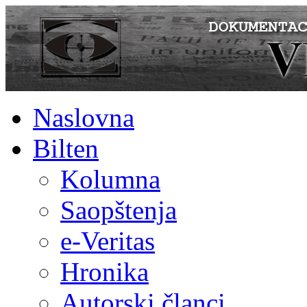
Naslovna
Bilten
Kolumna
Saopštenja
e-Veritas
Hronika
Autorski članci