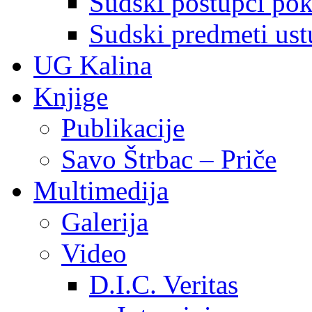
Sudski postupci pokr
Sudski predmeti ustu
UG Kalina
Knjige
Publikacije
Savo Štrbac – Priče
Multimedija
Galerija
Video
D.I.C. Veritas