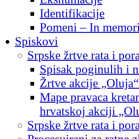
Identifikacije
Pomeni – In memor
Spiskovi
Srpske žrtve rata i po
Spisak poginulih i n
Žrtve akcije „Oluja“
Mape pravaca kretan
hrvatskoj akciji „Ol
Srpske žrtve rata i p
Procesuirani za ratne 