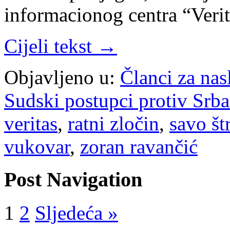
informacionog centra “Ver
Cijeli tekst →
Objavljeno u:
Članci za na
Sudski postupci protiv Srb
veritas
,
ratni zločin
,
savo št
vukovar
,
zoran ravančić
Post Navigation
1
2
Sljedeća »