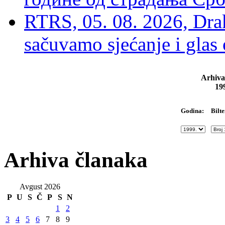
RTRS, 05. 08. 2026, Drak
sačuvamo sjećanje i glas
Arhiva
19
Bilte
Godina:
Arhiva članaka
Avgust 2026
P
U
S
Č
P
S
N
1
2
3
4
5
6
7
8
9