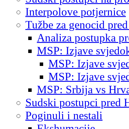
Interpolove potjernice
Tužbe za genocid pre
Analiza postupka p
MSP: Izjave svjedo
MSP: Izjave svje
MSP: Izjave svje
MSP: Srbija vs Hrva
Sudski postupci pred 
Poginuli i nestali
Ekshumacije