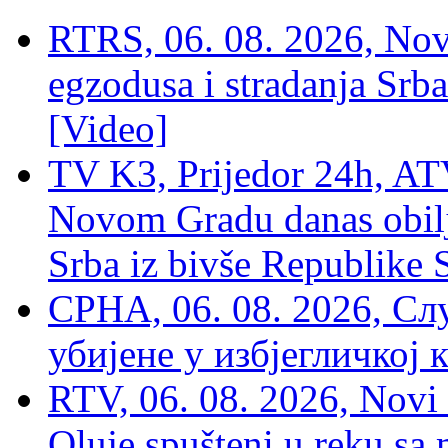
RTRS, 06. 08. 2026, Nov
egzodusa i stradanja Srba
[Video]
TV K3, Prijedor 24h, ATV
Novom Gradu danas obilj
Srba iz bivše Republike 
СРНА, 06. 08. 2026, Сл
убијене у избјегличкој 
RTV, 06. 08. 2026, Novi 
Oluje spušteni u reku sa