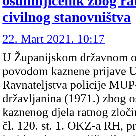
osumnjičenik zbog rat
civilnog stanovništva
22. Mart 2021. 10:17
U Županijskom državnom odv
povodom kaznene prijave Up
Ravnateljstva policije MUP
državljanina (1971.) zbog 
kaznenog djela ratnog zloči
čl. 120. st. 1. OKZ-a RH, 