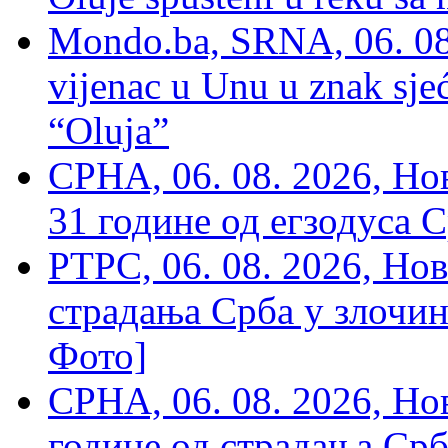
Mondo.ba, SRNA, 06. 08
vijenac u Unu u znak sjeć
“Oluja”
СРНА, 06. 08. 2026, Н
31 године од егзодуса С
РТРС, 06. 08. 2026, Нов
страдања Срба у злочин
Фото]
СРНА, 06. 08. 2026, Н
године од страдања Срб