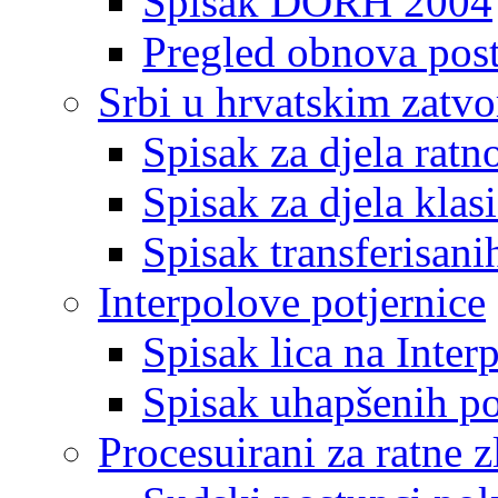
Spisak DORH 2004
Pregled obnova pos
Srbi u hrvatskim zatv
Spisak za djela ratn
Spisak za djela klas
Spisak transferisani
Interpolove potjernice
Spisak lica na Inte
Spisak uhapšenih po
Procesuirani za ratne z