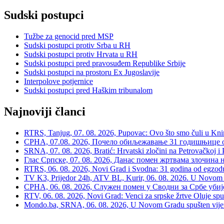
Sudski postupci
Tužbe za genocid pred MSP
Sudski postupci protiv Srba u RH
Sudski postupci protiv Hrvata u RH
Sudski postupci pred pravosuđem Republike Srbije
Sudski postupci na prostoru Ex Jugoslavije
Interpolove potjernice
Sudski postupci pred Haškim tribunalom
Najnoviji članci
RTRS, Tanjug, 07. 08. 2026, Pupovac: Ovo što smo čuli u Kninu 
СРНА, 07.08. 2026, Почело обиљежавање 31 годишњице о
SRNA, 07. 08. 2026, Bratić: Hrvatski zločini na Petrovačkoj i P
Глас Српске, 07. 08. 2026, Данас помен жртвама злочина 
RTRS, 06. 08. 2026, Novi Grad i Svodna: 31 godina od egzodusa
TV K3, Prijedor 24h, ATV BL, Kurir, 06. 08. 2026. U Novom G
СРНА, 06. 08. 2026, Служен помен у Сводни за Србе убије
RTV, 06. 08. 2026, Novi Grad: Venci za srpske žrtve Oluje spu
Mondo.ba, SRNA, 06. 08. 2026, U Novom Gradu spušten vijenac