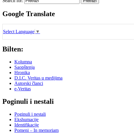
Search for:
Google Translate
Select Language
▼
Bilten:
Kolumna
Saopštenja
Hronika
D.I.C. Veritas u medijima
Autorski članci
e-Veritas
Poginuli i nestali
Poginuli i nestali
Ekshumacije
Identifikacije
Pomeni – In memoriam