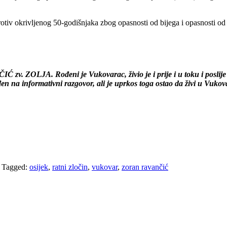
otiv okrivljenog 50-godišnjaka zbog opasnosti od bijega i opasnosti od 
. ZOLJA. Rođeni je Vukovarac, živio je i prije i u toku i poslije r
đen na informativni razgovor, ali je uprkos toga ostao da živi u Vuko
/
Tagged:
osijek
,
ratni zločin
,
vukovar
,
zoran ravančić