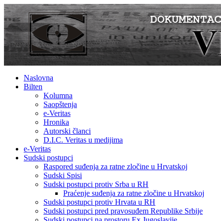
Naslovna
Bilten
Kolumna
Saopštenja
e-Veritas
Hronika
Autorski članci
D.I.C. Veritas u medijima
e-Veritas
Sudski postupci
Raspored suđenja za ratne zločine u Hrvatskoj
Sudski Spisi
Sudski postupci protiv Srba u RH
Praćenje suđenja za ratne zločine u Hrvatskoj
Sudski postupci protiv Hrvata u RH
Sudski postupci pred pravosuđem Republike Srbije
Sudski postupci na prostoru Ex Jugoslavije