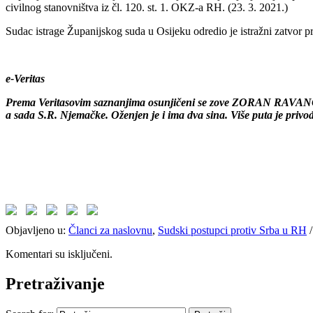
civilnog stanovništva iz čl. 120. st. 1. OKZ-a RH. (23. 3. 2021.)
Sudac istrage Županijskog suda u Osijeku odredio je istražni zatvor pr
e-Veritas
Prema Veritasovim saznanjima osunjičeni se zove ZORAN RAVANČIĆ zv
a sada S.R. Njemačke. Oženjen je i ima dva sina. Više puta je privo
Objavljeno u:
Članci za naslovnu
,
Sudski postupci protiv Srba u RH
Komentari su isključeni.
Pretraživanje