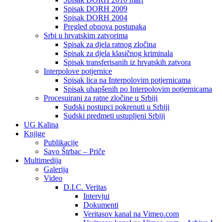
Spisak DORH 2009
Spisak DORH 2004
Pregled obnova postupaka
Srbi u hrvatskim zatvorima
Spisak za djela ratnog zločina
Spisak za djela klasičnog kriminala
Spisak transferisanih iz hrvatskih zatvora
Interpolove potjernice
Spisak lica na Interpolovim potjernicama
Spisak uhapšenih po Interpolovim potjernicama
Procesuirani za ratne zločine u Srbiji
Sudski postupci pokrenuti u Srbiji
Sudski predmeti ustupljeni Srbiji
UG Kalina
Knjige
Publikacije
Savo Štrbac – Priče
Multimedija
Galerija
Video
D.I.C. Veritas
Intervjui
Dokumenti
Veritasov kanal na Vimeo.com