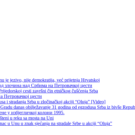
je jezivo, nije demokratija, već prijetnja Hrvatskoj
д злочина над Србима на Петровачкој цести
rijedorskoj cesti završni čin etničkog čušćenja Srba
на Петровачкој цести
 i stradanja Srba u zločinačkoj akciji “Oluja” [Video]
radu danas obilježavanje 31 godina od egzodusa Srba iz bivše Repub
не у избјегличкој колони 1995.
šteni u reku sa mosta na Uni
 u Unu u znak sjećanja na stradale Srbe u akciji “Oluja”