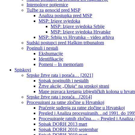
Interpolove potjernice
Tužbe za genocid pred MSP
Analiza postupka pred MSP
MSP: Izjave svjedoka
MSP: Izjave svjedoka Srbije
MSP: Izjave svjedoka Hrvatske
MSP: Srbija vs Hrvatska – video arhiva
Sudski postupci pred Haškim tribunalom
Poginuli i nestali
Ekshumacije
Identifikacije
Pomeni – In memoriam
Spiskovi
Srpske žrtve rata i poraća… [2021]
Spisak poginulih i nestalih
Žrtve akcije „Oluja“ na srpskoj strani
Mape pravaca kretanja izbjegličkih kolona u hrvats
Srpske žrtve rata i poraća…[2014]
Procesuirani za ratne zločine u Hrvatskoj
Praćenje suđenja za ratne zločine u Hrvatskoj
Pregled i Analiza procesuiranih…od 1991. do 1995
Procesuiranje ratnih zločina… – Pregled i Analiza (
Spisak DORH 2013 mart
Spisak DORH 2010 septembar
Spisak DORH 2010 mart