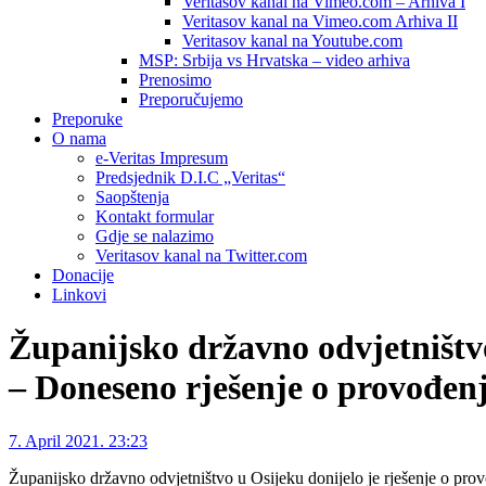
Veritasov kanal na Vimeo.com – Arhiva I
Veritasov kanal na Vimeo.com Arhiva II
Veritasov kanal na Youtube.com
MSP: Srbija vs Hrvatska – video arhiva
Prenosimo
Preporučujemo
Preporuke
O nama
e-Veritas Impresum
Predsjednik D.I.C „Veritas“
Saopštenja
Kontakt formular
Gdje se nalazimo
Veritasov kanal na Twitter.com
Donacije
Linkovi
Županijsko državno odvjetništv
– Doneseno rješenje o provođenj
7. April 2021. 23:23
Županijsko državno odvjetništvo u Osijeku donijelo je rješenje o pro