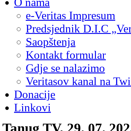
O nama
e-Veritas Impresum
Predsjednik D.I.C „Ver
Saopštenja
Kontakt formular
Gdje se nalazimo
Veritasov kanal na Twi
Donacije
Linkovi
Tanug TV, 29. 07. 20