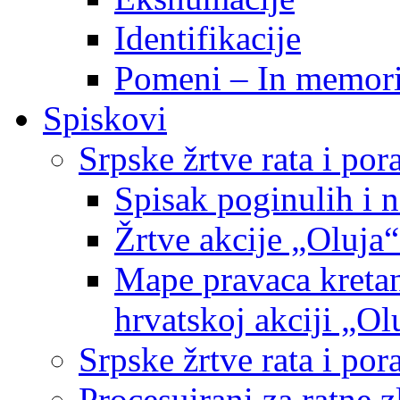
Identifikacije
Pomeni – In memor
Spiskovi
Srpske žrtve rata i po
Spisak poginulih i n
Žrtve akcije „Oluja“
Mape pravaca kretan
hrvatskoj akciji „Ol
Srpske žrtve rata i p
Procesuirani za ratne 