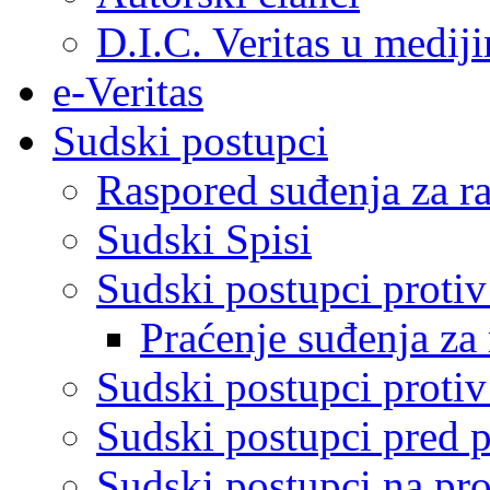
D.I.C. Veritas u medij
e-Veritas
Sudski postupci
Raspored suđenja za ra
Sudski Spisi
Sudski postupci proti
Praćenje suđenja za 
Sudski postupci proti
Sudski postupci pred 
Sudski postupci na pro