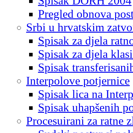
Spisak DORH 2004
Pregled obnova pos
Srbi u hrvatskim zatv
Spisak za djela ratn
Spisak za djela klas
Spisak transferisani
Interpolove potjernice
Spisak lica na Inte
Spisak uhapšenih po
Procesuirani za ratne z