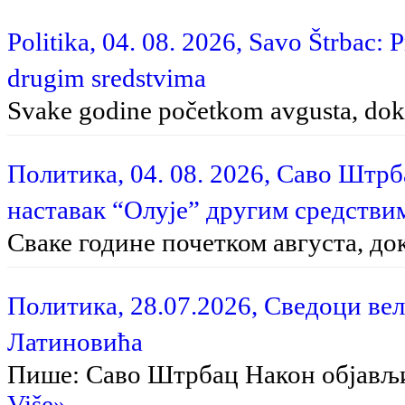
Politika, 04. 08. 2026, Savo Štrbac: 
drugim sredstvima
Svake godine početkom avgusta, dok 
Политика, 04. 08. 2026, Саво Штр
наставак “Олује” другим средстви
Сваке године почетком августа, до
Политика, 28.07.2026, Сведоци вел
Латиновића
Пише: Саво Штрбац На­кон об­ја­вљи­в
Više»