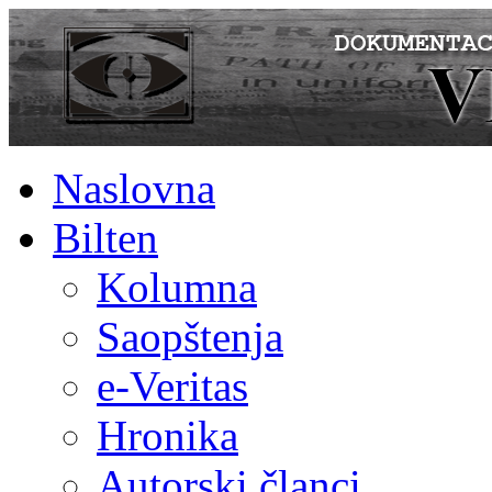
Naslovna
Bilten
Kolumna
Saopštenja
e-Veritas
Hronika
Autorski članci