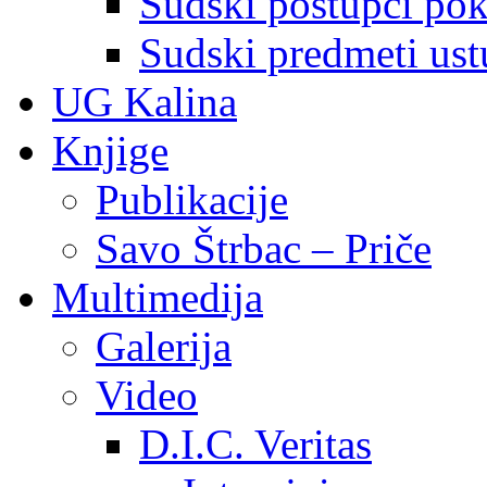
Sudski postupci pokr
Sudski predmeti ustu
UG Kalina
Knjige
Publikacije
Savo Štrbac – Priče
Multimedija
Galerija
Video
D.I.C. Veritas