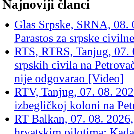
Najnoviji članci
Glas Srpske, SRNA, 08. 0
Parastos za srpske civilne
RTS, RTRS, Tanjug, 07. 0
srpskih civila na Petrovač
nije odgovarao [Video]
RTV, Tanjug, 07. 08. 2026
izbegličkoj koloni na Pet
RT Balkan, 07. 08. 2026,
hrvatskim pilotima: Kada