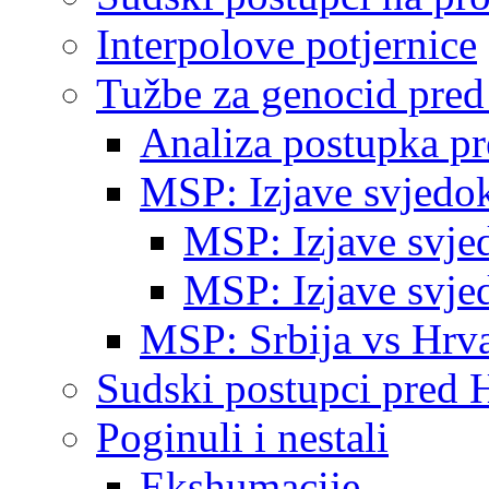
Interpolove potjernice
Tužbe za genocid pre
Analiza postupka p
MSP: Izjave svjedo
MSP: Izjave svje
MSP: Izjave svje
MSP: Srbija vs Hrva
Sudski postupci pred 
Poginuli i nestali
Ekshumacije