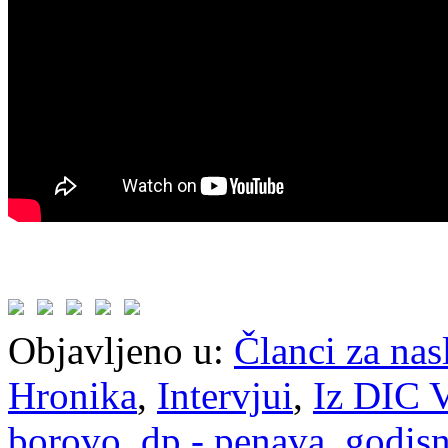
Objavljeno u:
Članci za na
Hronika
,
Intervjui
,
Iz DIC V
borovo
,
dp - penava
,
godisn