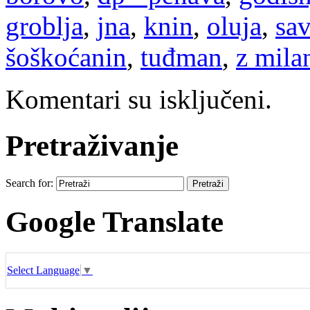
groblja
,
jna
,
knin
,
oluja
,
sav
šoškoćanin
,
tuđman
,
z mila
Komentari su isključeni.
Pretraživanje
Search for:
Google Translate
Select Language
▼