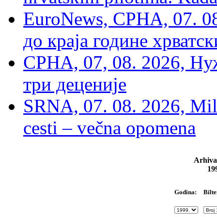
EuroNews, СРНА, 07. 0
до краја године хрватс
СРНА, 07, 08. 2026, Ну
три деценије
SRNA, 07. 08. 2026, Mil
cesti – večna opomena
Arhiva
19
Bilte
Godina: