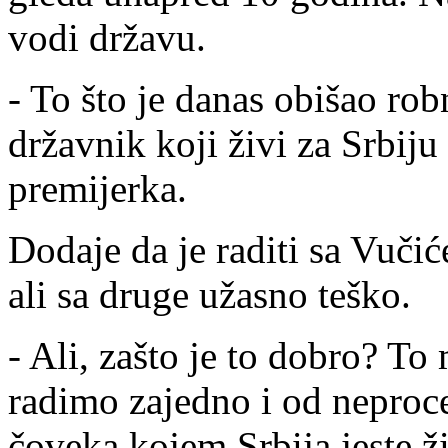
vodi državu.
- To što je danas obišao rob
državnik koji živi za Srbiju
premijerka.
Dodaje da je raditi sa Vuči
ali sa druge užasno teško.
- Ali, zašto je to dobro? T
radimo zajedno i od neproce
čoveka kojem Srbija jeste ž