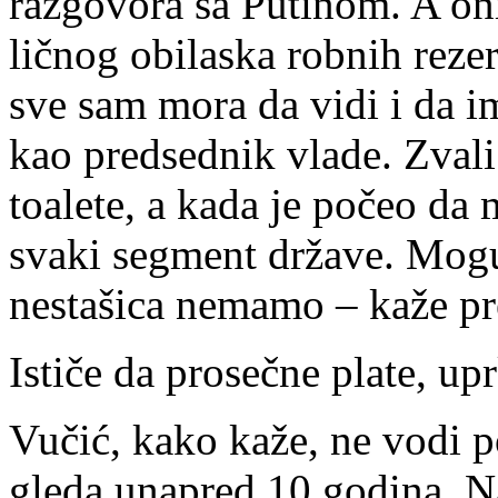
razgovora sa Putinom. A on
ličnog obilaska robnih rezer
sve sam mora da vidi i da im
kao predsednik vlade. Zvali
toalete, a kada je počeo da
svaki segment države. Mogu 
nestašica nemamo – kaže pr
Ističe da prosečne plate, uprk
Vučić, kako kaže, ne vodi p
gleda unapred 10 godina. Na