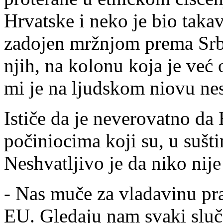
Hrvatske i neko je bio taka
zadojen mržnjom prema Srb
njih, na kolonu koja je već o
mi je na ljudskom niovu nes
Ističe da je neverovatno da 
počiniocima koji su, u suštin
Neshvatljivo je da niko nij
- Nas muče za vladavinu pra
EU. Gledaju nam svaki sluč