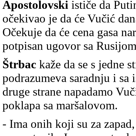
Apostolovski
ističe da Puti
očekivao je da će Vučić dan
Očekuje da će cena gasa nar
potpisan ugovor sa Rusijom 
Štrbac
kaže da se s jedne st
podrazumeva saradnju i sa 
druge strane napadamo Vuči
poklapa sa maršalovom.
- Ima onih koji su za zapad,