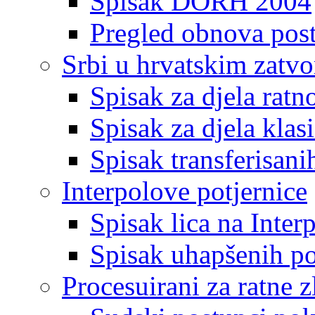
Spisak DORH 2004
Pregled obnova pos
Srbi u hrvatskim zatv
Spisak za djela ratn
Spisak za djela klas
Spisak transferisani
Interpolove potjernice
Spisak lica na Inte
Spisak uhapšenih po
Procesuirani za ratne z