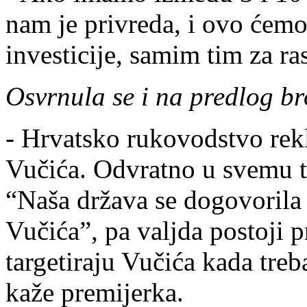
nam je privreda, i ovo ćemo
investicije, samim tim za ra
Osvrnula se i na predlog br
- Hrvatsko rukovodstvo rekl
Vučića. Odvratno u svemu t
“Naša država se dogovorila 
Vučića”, pa valjda postoji p
targetiraju Vučića kada tre
kaže premijerka.