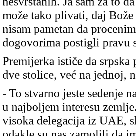
nesvrstanih. Ja sam za to d
može tako plivati, daj Bože 
nisam pametan da procenim
dogovorima postigli pravu s
Premijerka ističe da srpska p
dve stolice, već na jednoj, n
- To stvarno jeste sedenje na
u najboljem interesu zemlje.
visoka delegacija iz UAE, 
odakle su nas zamolili da 