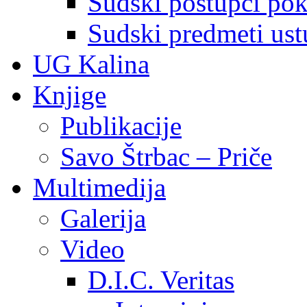
Sudski postupci pokr
Sudski predmeti ustu
UG Kalina
Knjige
Publikacije
Savo Štrbac – Priče
Multimedija
Galerija
Video
D.I.C. Veritas