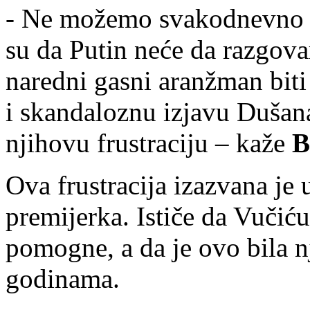
- Ne možemo svakodnevno d
su da Putin neće da razgova
naredni gasni aranžman bit
i skandaloznu izjavu Dušan
njihovu frustraciju – kaže
B
Ova frustracija izazvana je
premijerka. Ističe da Vuči
pomogne, a da je ovo bila n
godinama.