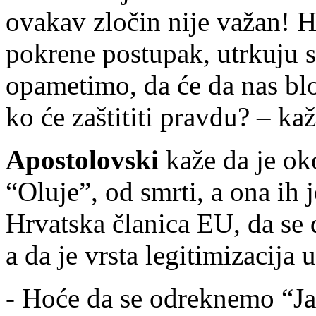
ovakav zločin nije važan! H
pokrene postupak, utrkuju 
opametimo, da će da nas bloki
ko će zaštititi pravdu? – ka
Apostolovski
kaže da je ok
“Oluje”, od smrti, a ona ih 
Hrvatska članica EU, da se
a da je vrsta legitimizacija u
- Hoće da se odreknemo “Ja