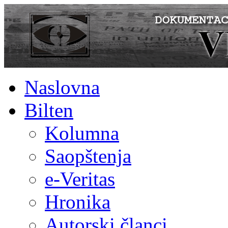
Naslovna
Bilten
Kolumna
Saopštenja
e-Veritas
Hronika
Autorski članci