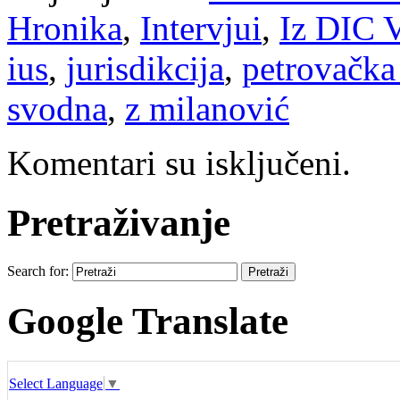
Hronika
,
Intervjui
,
Iz DIC V
ius
,
jurisdikcija
,
petrovačka
svodna
,
z milanović
Komentari su isključeni.
Pretraživanje
Search for:
Google Translate
Select Language
▼