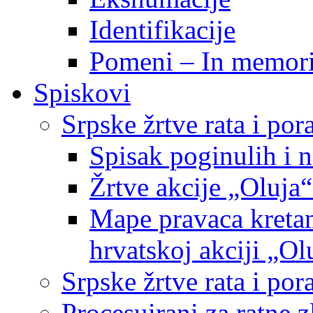
Identifikacije
Pomeni – In memor
Spiskovi
Srpske žrtve rata i po
Spisak poginulih i n
Žrtve akcije „Oluja“
Mape pravaca kretan
hrvatskoj akciji „Ol
Srpske žrtve rata i p
Procesuirani za ratne 