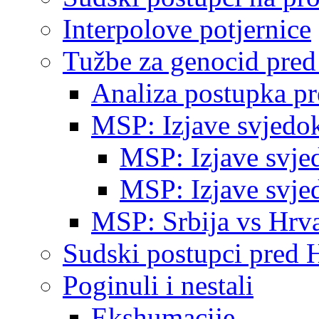
Interpolove potjernice
Tužbe za genocid pre
Analiza postupka p
MSP: Izjave svjedo
MSP: Izjave svje
MSP: Izjave svje
MSP: Srbija vs Hrva
Sudski postupci pred 
Poginuli i nestali
Ekshumacije