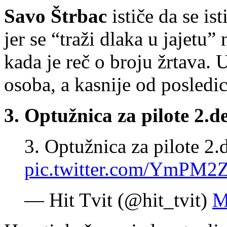
Savo Štrbac
ističe da se i
jer se “traži dlaka u jajet
kada je reč o broju žrtava. 
osoba, a kasnije od posledic
3. Optužnica za pilote 2.d
3. Optužnica za pilote 2.
pic.twitter.com/YmPM2
— Hit Tvit (@hit_tvit)
M