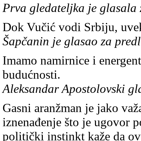
Prva gledateljka je glasala 
Dok Vučić vodi Srbiju, uve
Šapčanin je glasao za predl
Imamo namirnice i energent
budućnosti.
Aleksandar Apostolovski gla
Gasni aranžman je jako važa
iznenađenje što je ugovor p
politički instinkt kaže da o