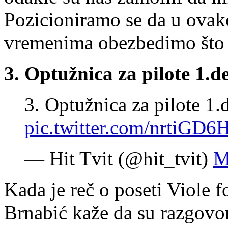
Pozicioniramo se da u ova
vremenima obezbedimo što v
3. Optužnica za pilote 1.d
3. Optužnica za pilote 1.
pic.twitter.com/nrtiGD
— Hit Tvit (@hit_tvit)
M
Kada je reč o poseti Viole 
Brnabić kaže da su razgovor