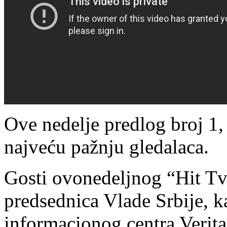
Ove nedelje predlog broj 1, 
najveću pažnju gledalaca.
Gosti ovonedeljnog “Hit Tvi
predsednica Vlade Srbije, 
informacionog centra Verit