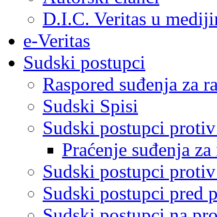
D.I.C. Veritas u medij
e-Veritas
Sudski postupci
Raspored suđenja za ra
Sudski Spisi
Sudski postupci proti
Praćenje suđenja za 
Sudski postupci proti
Sudski postupci pred 
Sudski postupci na pro