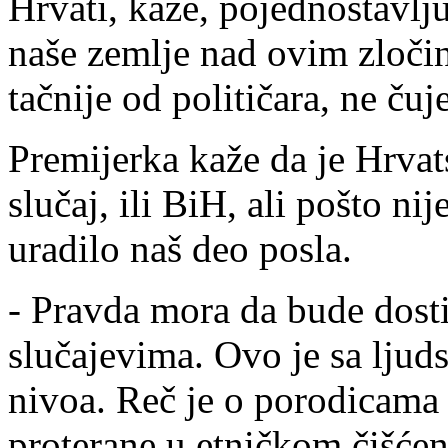
Hrvati, kaže, pojednostavlju
naše zemlje nad ovim zloči
tačnije od političara, ne ču
Premijerka kaže da je Hrvat
slučaj, ili BiH, ali pošto ni
uradilo naš deo posla.
- Pravda mora da bude dost
slučajevima. Ovo je sa ljuds
nivoa. Reč je o porodicama 
proterane u etničkom čišćenju