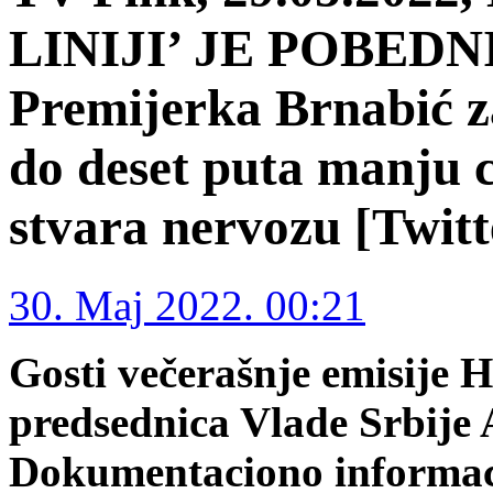
LINIJI’ JE POBED
Premijerka Brnabić za
do deset puta manju 
stvara nervozu [Twitt
30. Maj 2022. 00:21
Gosti večerašnje emisije H
predsednica Vlade Srbije
Dokumentaciono informaci