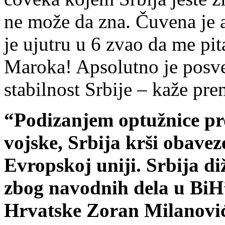
ne može da zna. Čuvena je 
je ujutru u 6 zvao da me pi
Maroka! Apsolutno je posve
stabilnost Srbije – kaže pre
“Podizanjem optužnice pro
vojske, Srbija krši obave
Evropskoj uniji. Srbija d
zbog navodnih dela u BiH”
Hrvatske Zoran Milanović