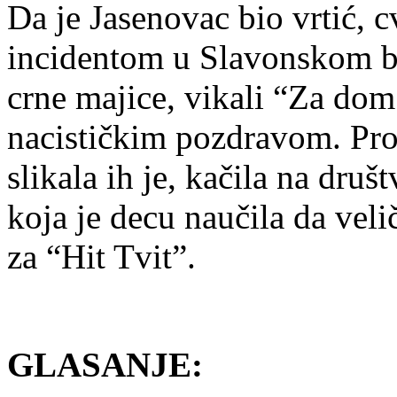
Da je Jasenovac bio vrtić, c
incidentom u Slavonskom br
crne majice, vikali “Za dom
nacističkim pozdravom. Prof
slikala ih je, kačila na dru
koja je decu naučila da vel
za “Hit Tvit”.
GLASANJE: