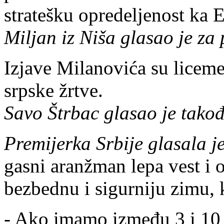
stratešku opredeljenost ka 
Miljan iz Niša glasao je za 
Izjave Milanovića su liceme
srpske žrtve.
Savo Štrbac glasao je takođ
Premijerka Srbije glasala j
gasni aranžman lepa vest i 
bezbednu i sigurniju zimu, 
- Ako imamo između 3 i 10 p