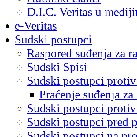
D.I.C. Veritas u medij
e-Veritas
Sudski postupci
Raspored suđenja za ra
Sudski Spisi
Sudski postupci proti
Praćenje suđenja za 
Sudski postupci proti
Sudski postupci pred 
Sudski postupci na pro