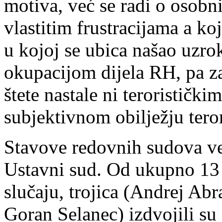
motiva, već se radi o osobn
vlastitim frustracijama a koj
u kojoj se ubica našao uzr
okupacijom dijela RH, pa za
štete nastale ni teroristič
subjektivnom obilježju teror
Stavove redovnih sudova ve
Ustavni sud. Od ukupno 13 
slučaju, trojica (Andrej Ab
Goran Selanec) izdvojili su 