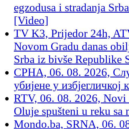
egzodusa i stradanja Srba
[Video]
TV K3, Prijedor 24h, ATV
Novom Gradu danas obilj
Srba iz bivše Republike 
СРНА, 06. 08. 2026, Сл
убијене у избјегличкој 
RTV, 06. 08. 2026, Novi 
Oluje spušteni u reku sa
Mondo.ba, SRNA, 06. 08