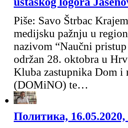
ustaškog logora Jaseno
Piše: Savo Štrbac Kraje
medijsku pažnju u region
nazivom “Naučni pristup 
održan 28. oktobra u Hrv
Kluba zastupnika Dom i 
(DOMiNO) te…
Политика, 16.05.2020