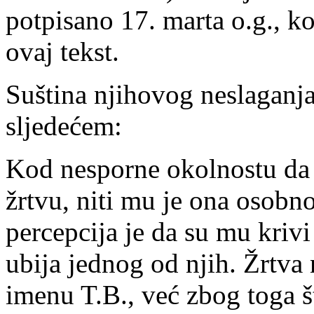
potpisano 17. marta o.g., k
ovaj tekst.
Suština njihovog neslaganj
sljedećem:
Kod nesporne okolnostu da 
žrtvu, niti mu je ona osobno
percepcija je da su mu krivi
ubija jednog od njih. Žrtva 
imenu T.B., već zbog toga š