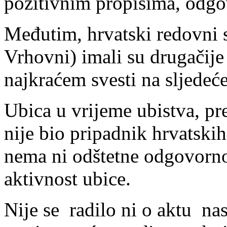
pozitivnim propisima, odgo
Međutim, hrvatski redovni s
Vrhovni) imali su drugačije
najkraćem svesti na sljedeće
Ubica u vrijeme ubistva, p
nije bio pripadnik hrvatski
nema ni odštetne odgovorno
aktivnost ubice.
Nije se radilo ni o aktu nas