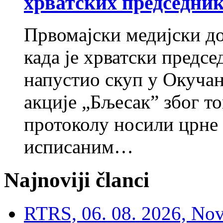
хрватских председни
Првомајски медијски дог
када је хрватски предс
напустио скуп у Окуч
акције „Бљесак” због то
протоколу носили црне 
исписаним…
Najnoviji članci
RTRS, 06. 08. 2026, Nov