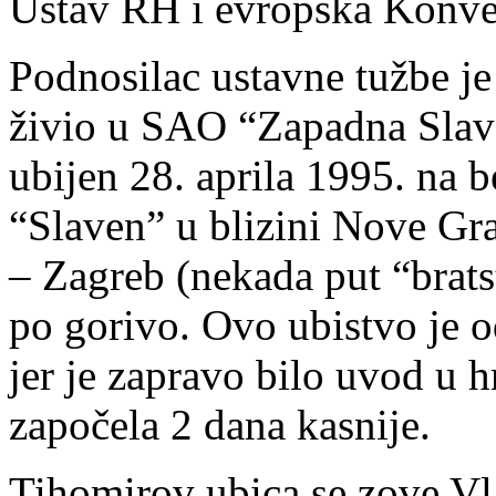
Ustav RH i evropska Konvenc
Podnosilac ustavne tužbe je
živio u SAO “Zapadna Slavon
ubijen 28. aprila 1995. na
“Slaven” u blizini Nove Gr
– Zagreb (nekada put “brats
po gorivo. Ovo ubistvo je o
jer je zapravo bilo uvod u h
započela 2 dana kasnije.
Tihomirov ubica se zove Vla