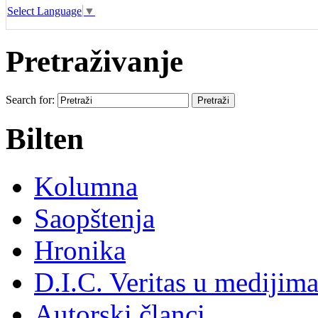
Select Language
▼
Pretraživanje
Search for:
Bilten
Kolumna
Saopštenja
Hronika
D.I.C. Veritas u medijim
Autorski članci