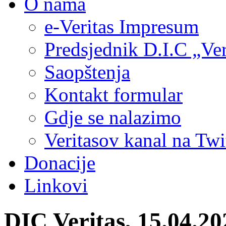
O nama
e-Veritas Impresum
Predsjednik D.I.C „Ver
Saopštenja
Kontakt formular
Gdje se nalazimo
Veritasov kanal na Twi
Donacije
Linkovi
DIC Veritas, 15.04.20