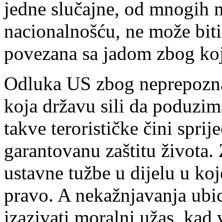
jedne slučajne, od mnogih m
nacionalnošću, ne može biti 
povezana sa jadom zbog koj
Odluka US zbog neprepoznav
koja državu sili da poduzim
takve terorističke čini sprij
garantovanu zaštitu života.
ustavne tužbe u dijelu u koj
pravo. A nekažnjavanja ubic
izazivati moralni užas, kad