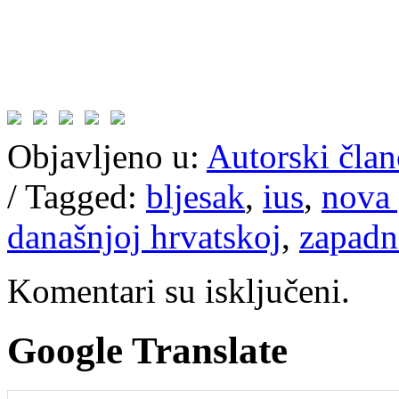
Objavljeno u:
Autorski član
/
Tagged:
bljesak
,
ius
,
nova 
današnjoj hrvatskoj
,
zapadn
Komentari su isključeni.
Google Translate