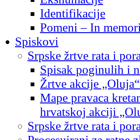
Identifikacije
Pomeni – In memor
Spiskovi
Srpske žrtve rata i po
Spisak poginulih i n
Žrtve akcije „Oluja“
Mape pravaca kretan
hrvatskoj akciji „Ol
Srpske žrtve rata i p
Procesuirani za ratne 