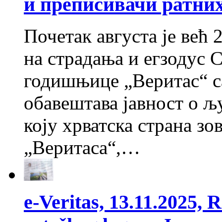
и преписивачи ратни
Почетак августа је већ 
на страдања и егзодус 
годишњице „Веритас“ с
обавештава јавност о љ
коју хрватска страна зо
„Веритаса“,…
е-Veritas, 13.11.2025, R