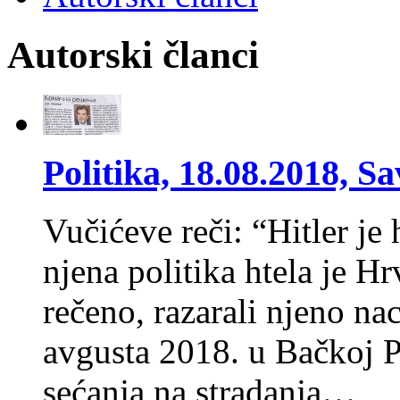
Autorski članci
Politika, 18.08.2018, S
Vučićeve reči: “Hitler je 
njena politika htela je Hr
rečeno, razarali njeno na
avgusta 2018. u Bačkoj 
sećanja na stradanja…