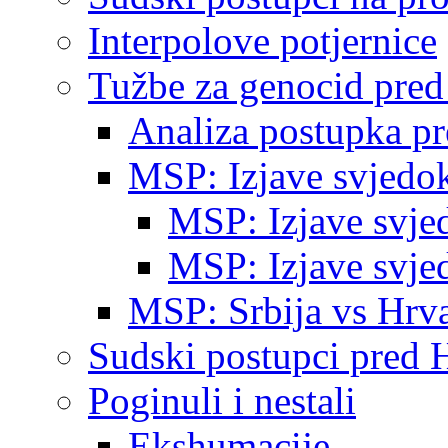
Interpolove potjernice
Tužbe za genocid pre
Analiza postupka p
MSP: Izjave svjedo
MSP: Izjave svje
MSP: Izjave svje
MSP: Srbija vs Hrva
Sudski postupci pred 
Poginuli i nestali
Ekshumacije