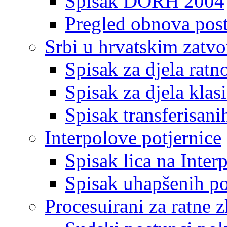
Spisak DORH 2004
Pregled obnova pos
Srbi u hrvatskim zatv
Spisak za djela ratn
Spisak za djela klas
Spisak transferisani
Interpolove potjernice
Spisak lica na Inte
Spisak uhapšenih po
Procesuirani za ratne z