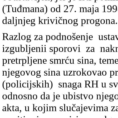
(Tuđmana) od 27. maja 1998
daljnjeg krivičnog progona.
Razlog za podnošenje usta
izgubljenii sporovi za nakn
pretrpljene smrću sina, teme
njegovog sina uzrokovao pr
(policijskih) snaga RH u s
odnosno da je ubistvo njego
akta, u kojim slučajevima z