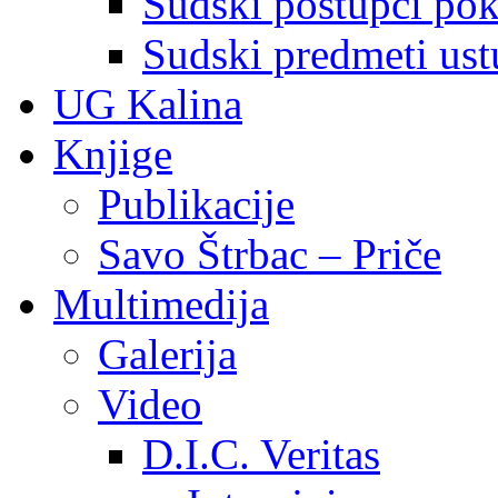
Sudski postupci pokr
Sudski predmeti ustu
UG Kalina
Knjige
Publikacije
Savo Štrbac – Priče
Multimedija
Galerija
Video
D.I.C. Veritas