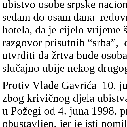
ubistvo osobe srpske nacion
sedam do osam dana redovno
hotela, da je cijelo vrijeme 
razgovor prisutnih “srba”, 
utvrditi da žrtva bude osoba
slučajno ubije nekog drugo
Protiv Vlade Gavrića 10. ju
zbog krivičnog djela ubistv
u Požegi od 4. juna 1998. pr
obustavljen, jer je isti p