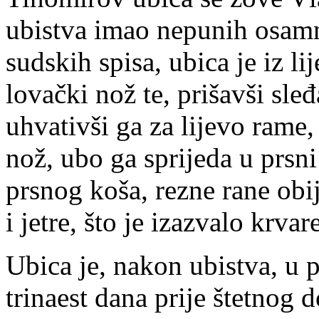
ubistva imao nepunih osamn
sudskih spisa, ubica je iz l
lovački nož te, prišavši sl
uhvativši ga za lijevo rame
nož, ubo ga sprijeda u prsn
prsnog koša, rezne rane obij
i jetre, što je izazvalo krvar
Ubica je, nakon ubistva, u po
trinaest dana prije štetnog 