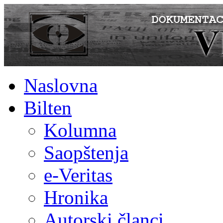
Naslovna
Bilten
Kolumna
Saopštenja
e-Veritas
Hronika
Autorski članci