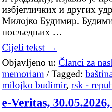
избјегличких и других уд
Милојко Будимир. Будимир
посљедњих …
Cijeli tekst →
Objavljeno u:
Članci za na
memoriam
/
Tagged:
baštin
milojko budimir
,
rsk - repu
e-Veritas, 30.05.202