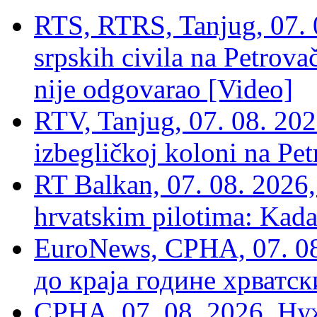
RTS, RTRS, Tanjug, 07. 0
srpskih civila na Petrovač
nije odgovarao [Video]
RTV, Tanjug, 07. 08. 2026
izbegličkoj koloni na Pet
RT Balkan, 07. 08. 2026,
hrvatskim pilotima: Kada
EuroNews, СРНА, 07. 0
до краја године хрватс
СРНА, 07, 08. 2026, Ну