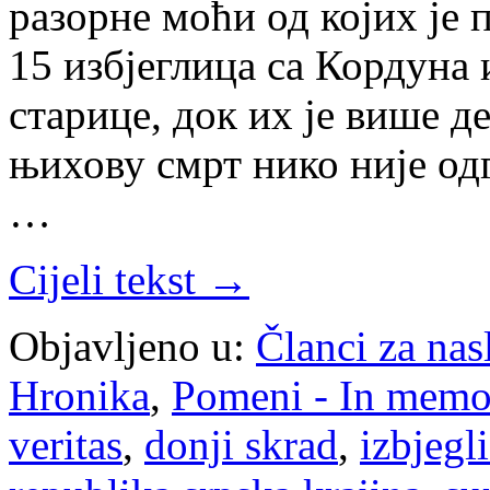
разорне моћи од којих је
15 избјеглица са Кордуна 
старице, док их је више де
њихову смрт нико није од
…
Cijeli tekst →
Objavljeno u:
Članci za na
Hronika
,
Pomeni - In mem
veritas
,
donji skrad
,
izbjegl