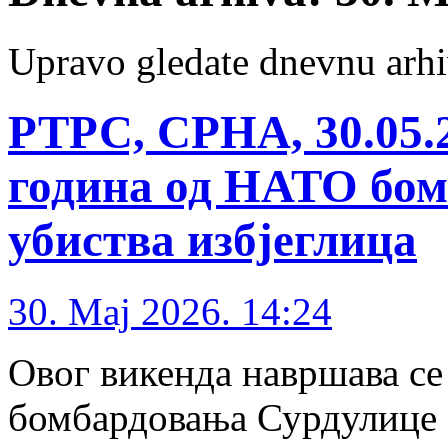
Upravo gledate dnevnu arhi
РТРС, СРНА, 30.05.
година од НАТО бом
убиства избјеглица
30. Maj 2026. 14:24
Овог викенда навршава с
бомбардовања Сурдулице с