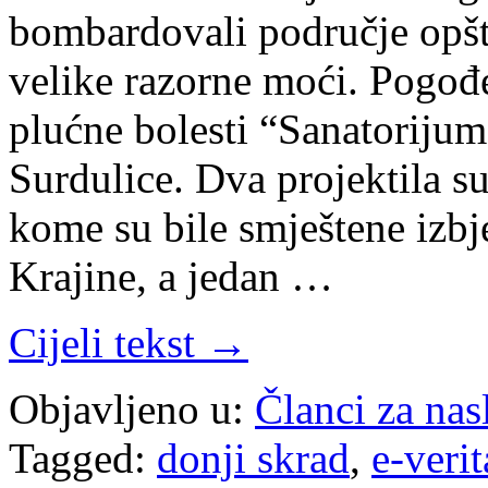
bombardovali područje opšti
velike razorne moći. Pogođe
plućne bolesti “Sanatorijum
Surdulice. Dva projektila s
kome su bile smještene izbj
Krajine, a jedan …
Cijeli tekst →
Objavljeno u:
Članci za na
Tagged:
donji skrad
,
e-verit