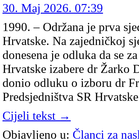
30. Maj 2026. 07:39
1990. – Održana je prva sj
Hrvatske. Na zajedničkoj sj
donesena je odluka da se z
Hrvatske izabere dr Žarko D
donio odluku o izboru dr F
Predsjedništva SR Hrvatske
Cijeli tekst →
Objavljeno u:
Članci za na