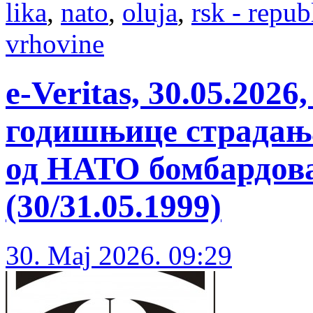
lika
,
nato
,
oluja
,
rsk - repub
vrhovine
e-Veritas, 30.05.20
годишњице страдања
од НАТО бомбардов
(30/31.05.1999)
30. Maj 2026. 09:29