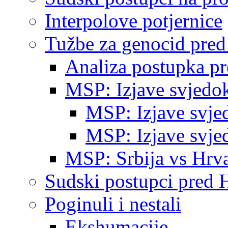
Interpolove potjernice
Tužbe za genocid pre
Analiza postupka p
MSP: Izjave svjedo
MSP: Izjave svje
MSP: Izjave svje
MSP: Srbija vs Hrva
Sudski postupci pred 
Poginuli i nestali
Ekshumacije