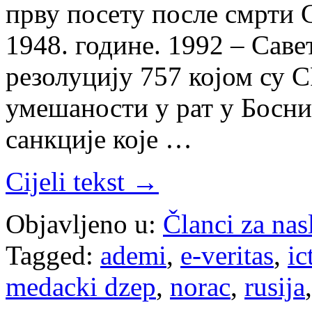
прву посету после смрти 
1948. године. 1992 – Сав
резолуцију 757 којом су С
умешаности у рат у Босни
санкције које …
Cijeli tekst →
Objavljeno u:
Članci za na
Tagged:
ademi
,
e-veritas
,
ic
medacki dzep
,
norac
,
rusija