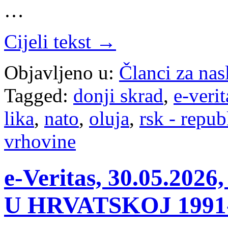
…
Cijeli tekst →
Objavljeno u:
Članci za na
Tagged:
donji skrad
,
e-verit
lika
,
nato
,
oluja
,
rsk - repub
vrhovine
e-Veritas, 30.05.2
U HRVATSKOJ 1991-1