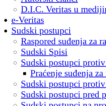
D.I.C. Veritas u medij
e-Veritas
Sudski postupci
Raspored suđenja za ra
Sudski Spisi
Sudski postupci proti
Praćenje suđenja za 
Sudski postupci proti
Sudski postupci pred 
Sudski postupci na pro