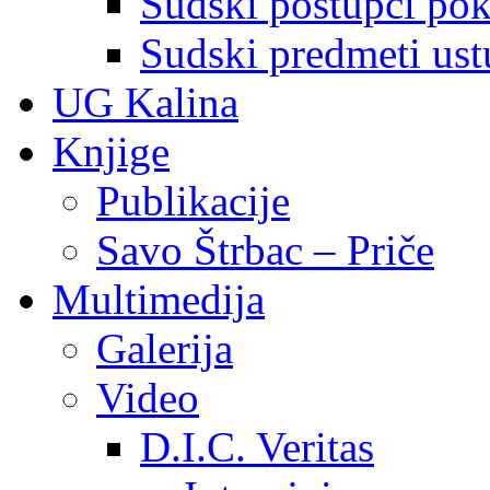
Sudski postupci pokr
Sudski predmeti ustu
UG Kalina
Knjige
Publikacije
Savo Štrbac – Priče
Multimedija
Galerija
Video
D.I.C. Veritas