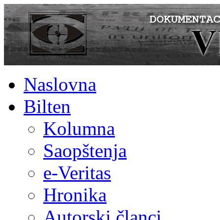
Naslovna
Bilten
Kolumna
Saopštenja
e-Veritas
Hronika
Autorski članci