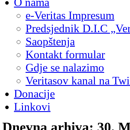
O nama
e-Veritas Impresum
Predsjednik D.I.C „Ver
Saopštenja
Kontakt formular
Gdje se nalazimo
Veritasov kanal na Twi
Donacije
Linkovi
Dnevna arhiva:
30. M