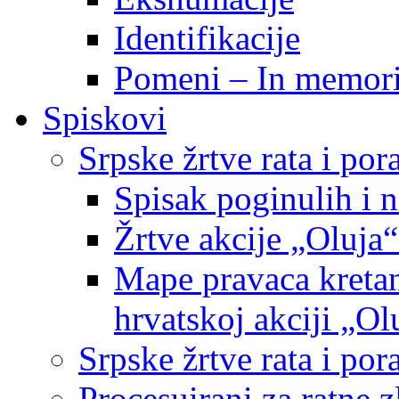
Identifikacije
Pomeni – In memor
Spiskovi
Srpske žrtve rata i po
Spisak poginulih i n
Žrtve akcije „Oluja“
Mape pravaca kretan
hrvatskoj akciji „Ol
Srpske žrtve rata i p
Procesuirani za ratne 