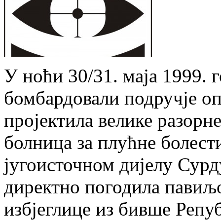
У ноћи 30/31. маја 1999.
бомбардовали подручје о
пројектила велике разорне
болница за плућне болест
југоисточном дијелу Сурд
директно погодила павиљо
избјеглице из бивше Репуб