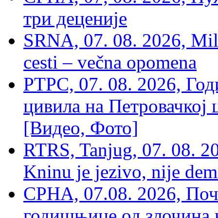
три деценије
SRNA, 07. 08. 2026, Mil
cesti – večna opomena
РТРС, 07. 08. 2026, Г
цивила на Петровачкој ц
[Видео, Фото]
RTRS, Tanjug, 07. 08. 2
Kninu je jezivo, nije dem
СРНА, 07.08. 2026, По
годишњице од злочина 