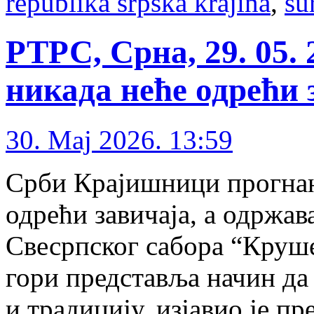
republika srpska krajina
,
su
РТРС, Срна, 29. 05.
никада неће одрећи 
30. Maj 2026. 13:59
Срби Крајишници прогнани
одрећи завичаја, а одржа
Свесрпског сабора “Круш
гори представља начин да 
и традицију, изјавио је п