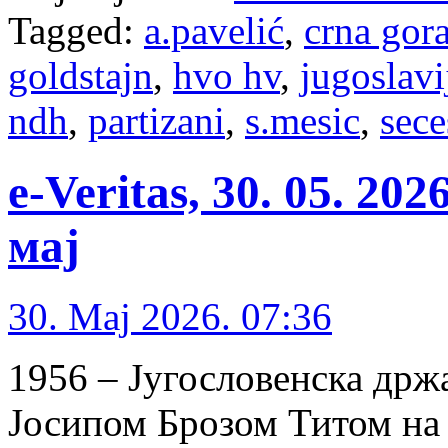
Tagged:
a.pavelić
,
crna gor
goldstajn
,
hvo hv
,
jugoslavi
ndh
,
partizani
,
s.mesic
,
sece
e-Veritas, 30. 05. 20
мај
30. Maj 2026. 07:36
1956 – Југословенска држа
Јосипом Брозом Титом на 