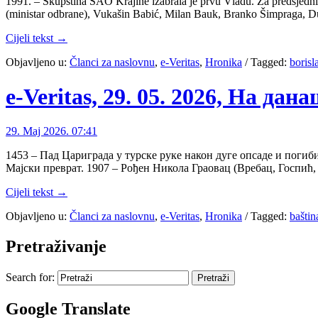
1991. – Skupština SAO Krajine izabrala je prvu Vladu. Za predsjedni
(ministar odbrane), Vukašin Babić, Milan Bauk, Branko Šimpraga, Du
Cijeli tekst →
Objavljeno u:
Članci za naslovnu
,
e-Veritas
,
Hronika
/
Tagged:
borisl
e-Veritas, 29. 05. 2026, На дан
29. Maj 2026. 07:41
1453 – Пад Цариграда у турске руке након дуге опсаде и погиб
Мајски преврат. 1907 – Рођен Никола Граовац (Вребац, Госпић, Л
Cijeli tekst →
Objavljeno u:
Članci za naslovnu
,
e-Veritas
,
Hronika
/
Tagged:
baštin
Pretraživanje
Search for:
Google Translate