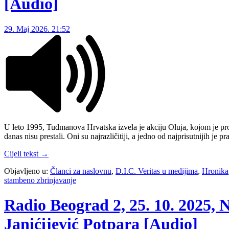
[Audio]
29. Maj 2026. 21:52
U leto 1995, Tuđmanova Hrvatska izvela je akciju Oluja, kojom je pro
danas nisu prestali. Oni su najrazličitiji, a jedno od najprisutnijih j
Cijeli tekst →
Objavljeno u:
Članci za naslovnu
,
D.I.C. Veritas u medijima
,
Hronika
stambeno zbrinjavanje
Radio Beograd 2, 25. 10. 2025,
Janićijević Potpara [Audio]