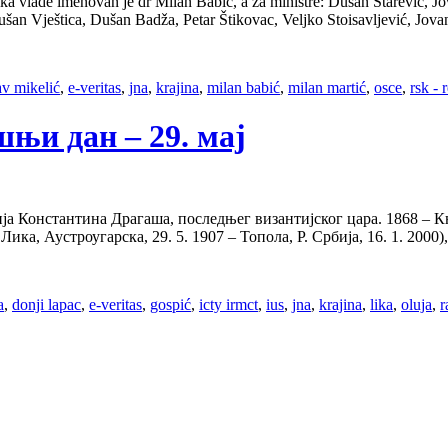
ka vlade imenovan je dr Milan Babić, a za ministre: Dušan Starević, 
šan Vještica, Dušan Badža, Petar Štikovac, Veljko Stoisavljević, Jo
av mikelić
,
e-veritas
,
jna
,
krajina
,
milan babić
,
milan martić
,
osce
,
rsk - 
ашњи дан – 29. мај
ија Константина Драгаша, последњег византијског цара. 1868 – 
ика, Аустроугарска, 29. 5. 1907 – Топола, Р. Србија, 16. 1. 2000)
a
,
donji lapac
,
e-veritas
,
gospić
,
icty irmct
,
ius
,
jna
,
krajina
,
lika
,
oluja
,
r