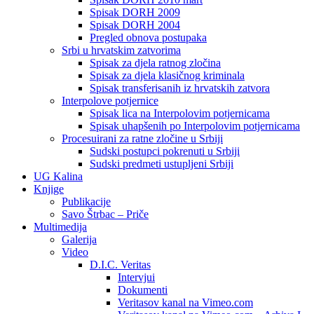
Spisak DORH 2009
Spisak DORH 2004
Pregled obnova postupaka
Srbi u hrvatskim zatvorima
Spisak za djela ratnog zločina
Spisak za djela klasičnog kriminala
Spisak transferisanih iz hrvatskih zatvora
Interpolove potjernice
Spisak lica na Interpolovim potjernicama
Spisak uhapšenih po Interpolovim potjernicama
Procesuirani za ratne zločine u Srbiji
Sudski postupci pokrenuti u Srbiji
Sudski predmeti ustupljeni Srbiji
UG Kalina
Knjige
Publikacije
Savo Štrbac – Priče
Multimedija
Galerija
Video
D.I.C. Veritas
Intervjui
Dokumenti
Veritasov kanal na Vimeo.com