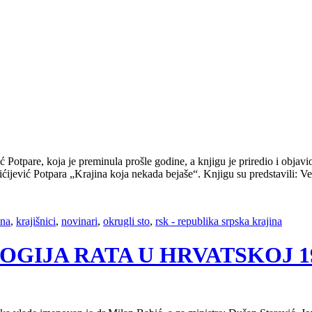
 Potpare, koja je preminula prošle godine, a knjigu je priredio i obja
ćijević Potpara „Krajina koja nekada bejaše“. Knjigu su predstavili: Ve
ina
,
krajišnici
,
novinari
,
okrugli sto
,
rsk - republika srpska krajina
OLOGIJA RATA U HRVATSKOJ 199