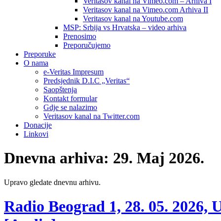
Veritasov kanal na Vimeo.com – Arhiva I
Veritasov kanal na Vimeo.com Arhiva II
Veritasov kanal na Youtube.com
MSP: Srbija vs Hrvatska – video arhiva
Prenosimo
Preporučujemo
Preporuke
O nama
e-Veritas Impresum
Predsjednik D.I.C „Veritas“
Saopštenja
Kontakt formular
Gdje se nalazimo
Veritasov kanal na Twitter.com
Donacije
Linkovi
Dnevna arhiva:
29. Maj 2026.
Upravo gledate dnevnu arhivu.
Radio Beograd 1, 28. 05. 2026, 