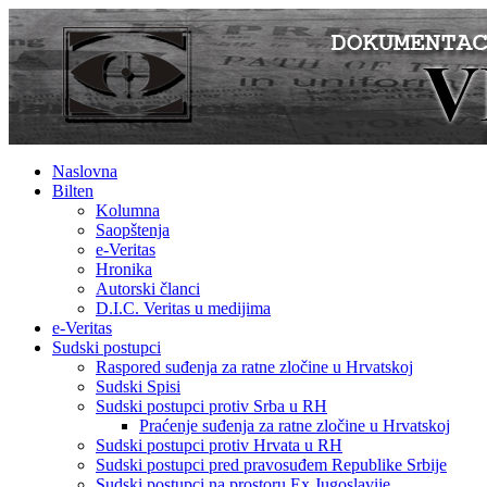
Naslovna
Bilten
Kolumna
Saopštenja
e-Veritas
Hronika
Autorski članci
D.I.C. Veritas u medijima
e-Veritas
Sudski postupci
Raspored suđenja za ratne zločine u Hrvatskoj
Sudski Spisi
Sudski postupci protiv Srba u RH
Praćenje suđenja za ratne zločine u Hrvatskoj
Sudski postupci protiv Hrvata u RH
Sudski postupci pred pravosuđem Republike Srbije
Sudski postupci na prostoru Ex Jugoslavije