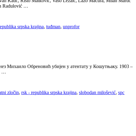
Jovan Katić, Risto Matković, Vaso Ležaić, Lazo Macura, Milan Martić
van Radulović …
republika srpska krajina
,
tuđman
,
unprofor
Кнез Михаило Обреновић убијен у атентату у Кошутњаку. 1903 –
, …
atni zločin
,
rsk - republika srpska krajina
,
slobodan milošević
,
spc