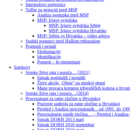
Interpolove potjernice
Tužbe za genocid pred MSP
Analiza postupka pred MSP
MSP: Izjave svjedoka
MSP: Izjave svjedoka Srbije
MSP: Izjave svjedoka Hrvatske
MSP: Srbija vs Hrvatska – video arhiva
Sudski postupci pred Haškim tribunalom
Poginuli i nestali
Ekshumacije
Identifikacije
Pomeni – In memoriam
Spiskovi
Srpske žrtve rata i poraća… [2021]
Spisak poginulih i nestalih
Žrtve akcije „Oluja“ na srpskoj strani
Mape pravaca kretanja izbjegličkih kolona u hrvats
Srpske žrtve rata i poraća…[2014]
Procesuirani za ratne zločine u Hrvatskoj
Praćenje suđenja za ratne zločine u Hrvatskoj
Pregled i Analiza procesuiranih…od 1991. do 1995
Procesuiranje ratnih zločina… – Pregled i Analiza (
Spisak DORH 2013 mart
Spisak DORH 2010 septembar
Spisak DORH 2010 mart