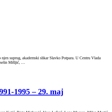
vio njen suprug, akademski slikar Slavko Potpara. U Centru Vlada
selin Mišljić, …
1-1995 – 29. maj