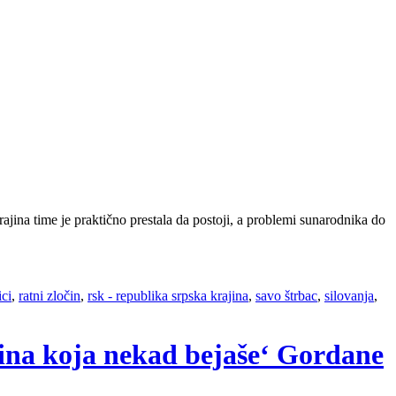
ina time je praktično prestala da postoji, a problemi sunarodnika do
ici
,
ratni zločin
,
rsk - republika srpska krajina
,
savo štrbac
,
silovanja
,
jina koja nekad bejaše‘ Gordane