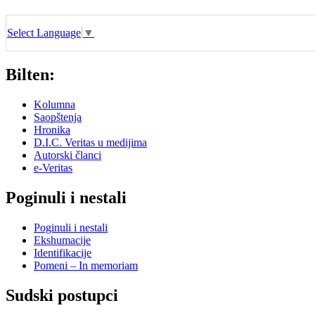
Select Language
▼
Bilten:
Kolumna
Saopštenja
Hronika
D.I.C. Veritas u medijima
Autorski članci
e-Veritas
Poginuli i nestali
Poginuli i nestali
Ekshumacije
Identifikacije
Pomeni – In memoriam
Sudski postupci