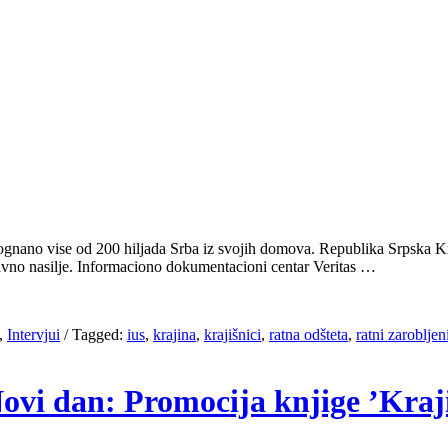
gnano vise od 200 hiljada Srba iz svojih domova. Republika Srpska Kraj
e pravno nasilje. Informaciono dokumentacioni centar Veritas …
,
Intervjui
/
Tagged:
ius
,
krajina
,
krajišnici
,
ratna odšteta
,
ratni zarobljen
 Novi dan: Promocija knjige ’Kra