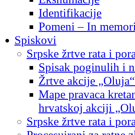
Identifikacije
Pomeni – In memor
Spiskovi
Srpske žrtve rata i po
Spisak poginulih i n
Žrtve akcije „Oluja“
Mape pravaca kretan
hrvatskoj akciji „Ol
Srpske žrtve rata i p
Procesuirani za ratne 