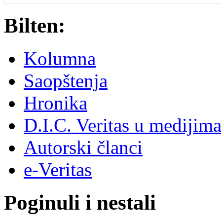
Bilten:
Kolumna
Saopštenja
Hronika
D.I.C. Veritas u medijim
Autorski članci
e-Veritas
Poginuli i nestali