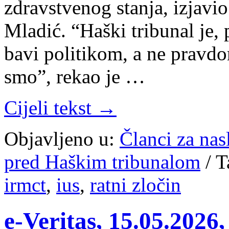
zdravstvenog stanja, izjavi
Mladić. “Haški tribunal je, 
bavi politikom, a ne pravdo
smo”, rekao je …
Cijeli tekst →
Objavljeno u:
Članci za na
pred Haškim tribunalom
/
T
irmct
,
ius
,
ratni zločin
e-Veritas, 15.05.2