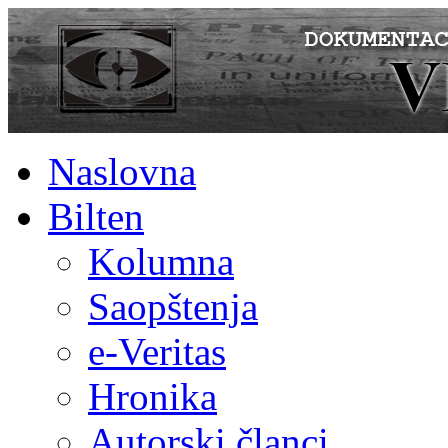
Naslovna
Bilten
Kolumna
Saopštenja
e-Veritas
Hronika
Autorski članci