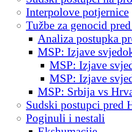
Interpolove potjernice
Tužbe za genocid pre
Analiza postupka p
MSP: Izjave svjedo
MSP: Izjave svje
MSP: Izjave svje
MSP: Srbija vs Hrva
Sudski postupci pred 
Poginuli i nestali
Ekshumacije