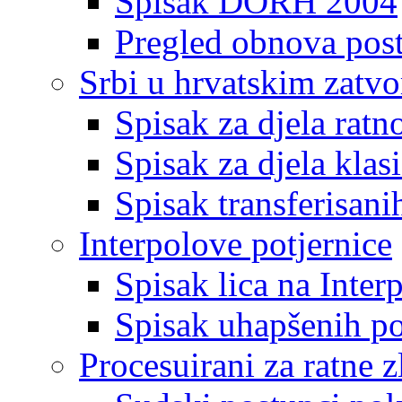
Spisak DORH 2004
Pregled obnova pos
Srbi u hrvatskim zatv
Spisak za djela ratn
Spisak za djela klas
Spisak transferisani
Interpolove potjernice
Spisak lica na Inte
Spisak uhapšenih po
Procesuirani za ratne z