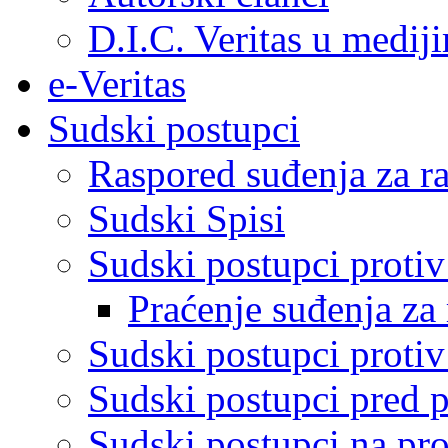
D.I.C. Veritas u medij
e-Veritas
Sudski postupci
Raspored suđenja za ra
Sudski Spisi
Sudski postupci proti
Praćenje suđenja za 
Sudski postupci proti
Sudski postupci pred 
Sudski postupci na pro