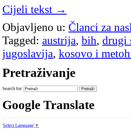
Cijeli tekst →
Objavljeno u:
Članci za na
Tagged:
austrija
,
bih
,
drugi 
jugoslavija
,
kosovo i metoh
Pretraživanje
Search for:
Google Translate
Select Language
▼