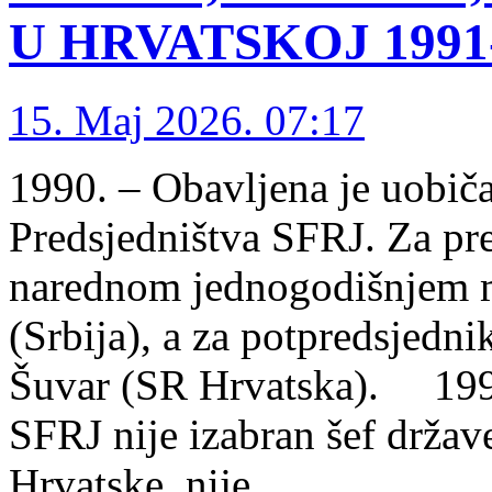
U HRVATSKOJ 1991-1
15. Maj 2026. 07:17
1990. – Obavljena je uobič
Predsjedništva SFRJ. Za pr
narednom jednogodišnjem ma
(Srbija), a za potpredsjedn
Šuvar (SR Hrvatska). 1991
SFRJ nije izabran šef držav
Hrvatske, nije …