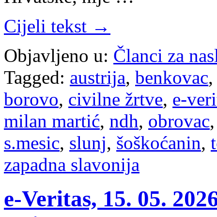
Cijeli tekst →
Objavljeno u:
Članci za na
Tagged:
austrija
,
benkovac
borovo
,
civilne žrtve
,
e-veri
milan martić
,
ndh
,
obrovac
s.mesic
,
slunj
,
šoškoćanin
,
zapadna slavonija
e-Veritas, 15. 05. 20