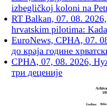
izbegličkoj koloni na Pet
RT Balkan, 07. 08. 2026,
hrvatskim pilotima: Kada
EuroNews, СРНА, 07. 0
до краја године хрватс
СРНА, 07, 08. 2026, Ну
три деценије
Arhiva
19
Bilte
Godina: