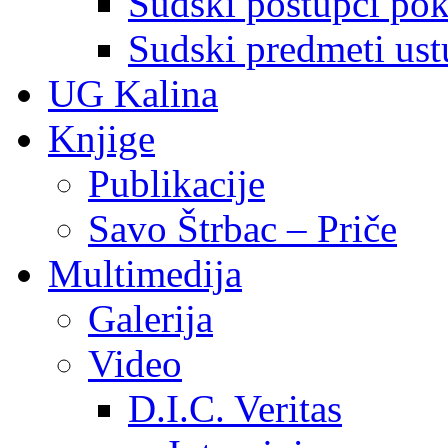
Sudski postupci pokr
Sudski predmeti ustu
UG Kalina
Knjige
Publikacije
Savo Štrbac – Priče
Multimedija
Galerija
Video
D.I.C. Veritas