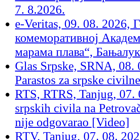
7. 8.2026.
e-Veritas, 09. 08. 2026
комеморативној Академи
марама плава“, Бањалука
Glas Srpske, SRNA, 08. 0
Parastos za srpske civilne
RTS, RTRS, Tanjug, 07. 0
srpskih civila na Petrovač
nije odgovarao [Video]
RTV, Tanjug, 07. 08. 2026