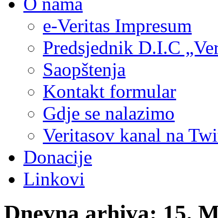
O nama
e-Veritas Impresum
Predsjednik D.I.C „Ver
Saopštenja
Kontakt formular
Gdje se nalazimo
Veritasov kanal na Twi
Donacije
Linkovi
Dnevna arhiva:
15. M