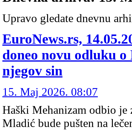
Upravo gledate dnevnu arhi
EuroNews.rs, 14.05.
doneo novu odluku o 
njegov sin
15. Maj 2026. 08:07
Haški Mehanizam odbio je 
Mladić bude pušten na lečen