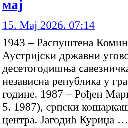
мај
15. Maj 2026. 07:14
1943 – Распуштена Коминт
Аустријски државни угово
десетогодишња савезничка
независна република у гра
године. 1987 – Рођен Марк
5. 1987), српски кошаркаш
центра. Јагодић Куриџа 