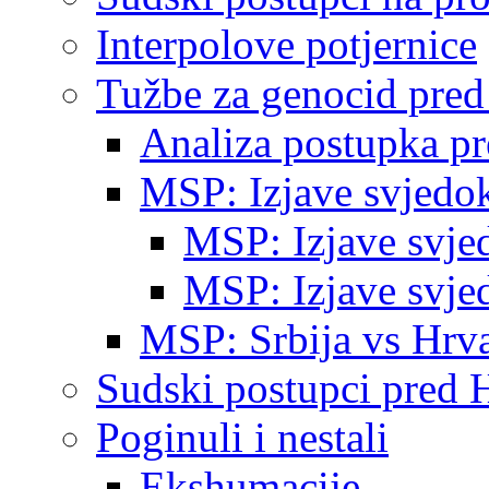
Interpolove potjernice
Tužbe za genocid pre
Analiza postupka p
MSP: Izjave svjedo
MSP: Izjave svje
MSP: Izjave svje
MSP: Srbija vs Hrva
Sudski postupci pred 
Poginuli i nestali
Ekshumacije