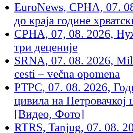
EuroNews, СРНА, 07. 0
до краја године хрватс
СРНА, 07, 08. 2026, Ну
три деценије
SRNA, 07. 08. 2026, Mil
cesti – večna opomena
РТРС, 07. 08. 2026, Г
цивила на Петровачкој ц
[Видео, Фото]
RTRS, Tanjug, 07. 08. 2