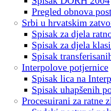
Spisak DORH 2004
Pregled obnova pos
Srbi u hrvatskim zatv
Spisak za djela ratn
Spisak za djela klas
Spisak transferisani
Interpolove potjernice
Spisak lica na Inte
Spisak uhapšenih po
Procesuirani za ratne z