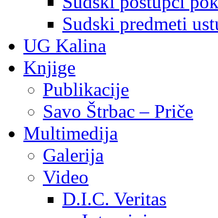
Sudski postupci pokr
Sudski predmeti ustu
UG Kalina
Knjige
Publikacije
Savo Štrbac – Priče
Multimedija
Galerija
Video
D.I.C. Veritas