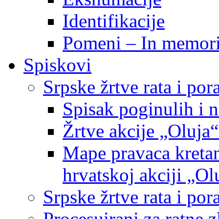
Identifikacije
Pomeni – In memor
Spiskovi
Srpske žrtve rata i po
Spisak poginulih i n
Žrtve akcije „Oluja“
Mape pravaca kretan
hrvatskoj akciji „Ol
Srpske žrtve rata i p
Procesuirani za ratne 