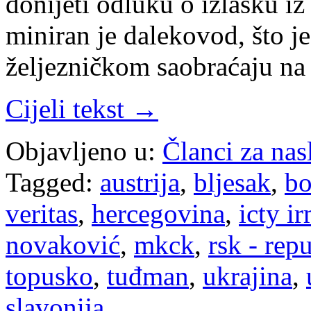
donijeti odluku o izlasku i
miniran je dalekovod, što j
željezničkom saobraćaju na 
Cijeli tekst →
Objavljeno u:
Članci za na
Tagged:
austrija
,
bljesak
,
bo
veritas
,
hercegovina
,
icty i
novaković
,
mkck
,
rsk - rep
topusko
,
tuđman
,
ukrajina
,
slavonija