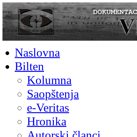
Naslovna
Bilten
Kolumna
Saopštenja
e-Veritas
Hronika
Autorski članci