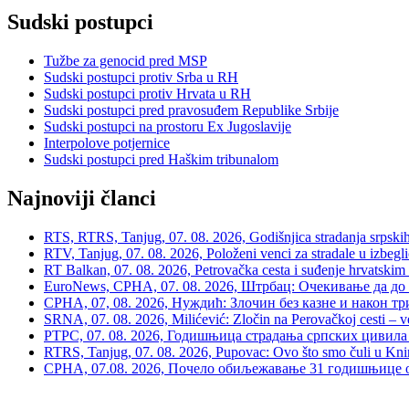
Sudski postupci
Tužbe za genocid pred MSP
Sudski postupci protiv Srba u RH
Sudski postupci protiv Hrvata u RH
Sudski postupci pred pravosuđem Republike Srbije
Sudski postupci na prostoru Ex Jugoslavije
Interpolove potjernice
Sudski postupci pred Haškim tribunalom
Najnoviji članci
RTS, RTRS, Tanjug, 07. 08. 2026, Godišnjica stradanja srpskih c
RTV, Tanjug, 07. 08. 2026, Položeni venci za stradale u izbegli
RT Balkan, 07. 08. 2026, Petrovačka cesta i suđenje hrvatskim
EuroNews, СРНА, 07. 08. 2026, Штрбац: Очекивање да до 
СРНА, 07, 08. 2026, Нуждић: Злочин без казне и након тр
SRNA, 07. 08. 2026, Milićević: Zločin na Perovačkoj cesti –
РТРС, 07. 08. 2026, Годишњица страдања српских цивила 
RTRS, Tanjug, 07. 08. 2026, Pupovac: Ovo što smo čuli u Kninu 
СРНА, 07.08. 2026, Почело обиљежавање 31 годишњице о