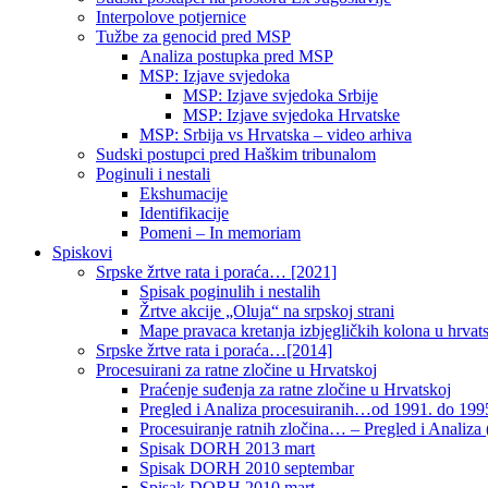
Interpolove potjernice
Tužbe za genocid pred MSP
Analiza postupka pred MSP
MSP: Izjave svjedoka
MSP: Izjave svjedoka Srbije
MSP: Izjave svjedoka Hrvatske
MSP: Srbija vs Hrvatska – video arhiva
Sudski postupci pred Haškim tribunalom
Poginuli i nestali
Ekshumacije
Identifikacije
Pomeni – In memoriam
Spiskovi
Srpske žrtve rata i poraća… [2021]
Spisak poginulih i nestalih
Žrtve akcije „Oluja“ na srpskoj strani
Mape pravaca kretanja izbjegličkih kolona u hrvats
Srpske žrtve rata i poraća…[2014]
Procesuirani za ratne zločine u Hrvatskoj
Praćenje suđenja za ratne zločine u Hrvatskoj
Pregled i Analiza procesuiranih…od 1991. do 1995
Procesuiranje ratnih zločina… – Pregled i Analiza (
Spisak DORH 2013 mart
Spisak DORH 2010 septembar
Spisak DORH 2010 mart