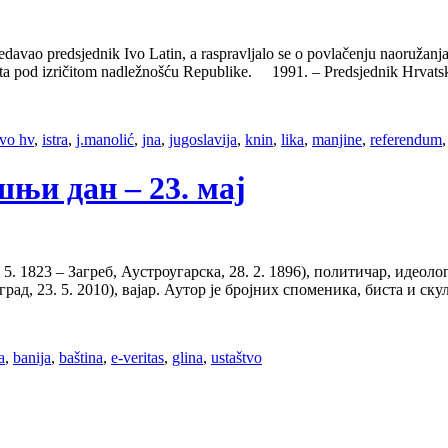
edavao predsjednik Ivo Latin, a raspravljalo se o povlačenju naoružanj
 zaštita pod izričitom nadležnošću Republike. 1991. – Predsjednik Hrv
vo hv
,
istra
,
j.manolić
,
jna
,
jugoslavija
,
knin
,
lika
,
manjine
,
referendum
ашњи дан – 23. мај
5. 1823 – Загреб, Аустроугарска, 28. 2. 1896), политичар, идео
рад, 23. 5. 2010), вајар. Аутор је бројних споменика, биста и ск
a
,
banija
,
baština
,
e-veritas
,
glina
,
ustaštvo