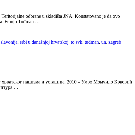
a Teritorijalne odbrane u skladišta JNA. Konstatovano je da ovo
atske Franjo Tuđman …
,
slavonija
,
srbi u današnjoj hrvatskoj
,
to svk
,
tuđman
,
un
,
zagreb
лог хрватског нацизма и усташтва. 2010 – Умро Момчило Крковић
улптура …