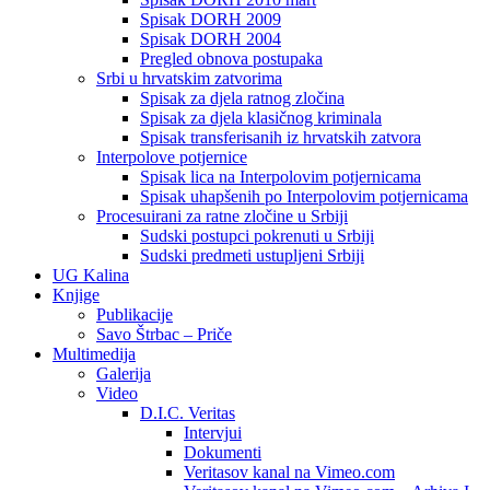
Spisak DORH 2009
Spisak DORH 2004
Pregled obnova postupaka
Srbi u hrvatskim zatvorima
Spisak za djela ratnog zločina
Spisak za djela klasičnog kriminala
Spisak transferisanih iz hrvatskih zatvora
Interpolove potjernice
Spisak lica na Interpolovim potjernicama
Spisak uhapšenih po Interpolovim potjernicama
Procesuirani za ratne zločine u Srbiji
Sudski postupci pokrenuti u Srbiji
Sudski predmeti ustupljeni Srbiji
UG Kalina
Knjige
Publikacije
Savo Štrbac – Priče
Multimedija
Galerija
Video
D.I.C. Veritas
Intervjui
Dokumenti
Veritasov kanal na Vimeo.com