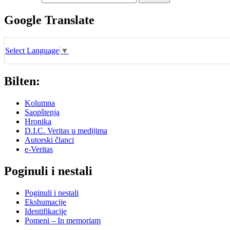
Google Translate
Select Language
▼
Bilten:
Kolumna
Saopštenja
Hronika
D.I.C. Veritas u medijima
Autorski članci
e-Veritas
Poginuli i nestali
Poginuli i nestali
Ekshumacije
Identifikacije
Pomeni – In memoriam