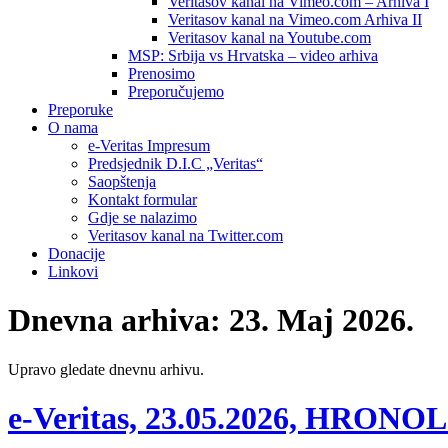
Veritasov kanal na Vimeo.com – Arhiva I
Veritasov kanal na Vimeo.com Arhiva II
Veritasov kanal na Youtube.com
MSP: Srbija vs Hrvatska – video arhiva
Prenosimo
Preporučujemo
Preporuke
O nama
e-Veritas Impresum
Predsjednik D.I.C „Veritas“
Saopštenja
Kontakt formular
Gdje se nalazimo
Veritasov kanal na Twitter.com
Donacije
Linkovi
Dnevna arhiva:
23. Maj 2026.
Upravo gledate dnevnu arhivu.
e-Veritas, 23.05.2026, HRON