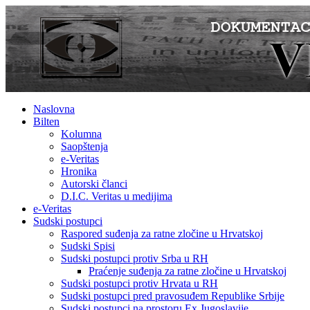
Naslovna
Bilten
Kolumna
Saopštenja
e-Veritas
Hronika
Autorski članci
D.I.C. Veritas u medijima
e-Veritas
Sudski postupci
Raspored suđenja za ratne zločine u Hrvatskoj
Sudski Spisi
Sudski postupci protiv Srba u RH
Praćenje suđenja za ratne zločine u Hrvatskoj
Sudski postupci protiv Hrvata u RH
Sudski postupci pred pravosuđem Republike Srbije
Sudski postupci na prostoru Ex Jugoslavije