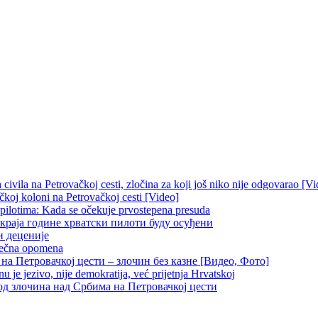
ivila na Petrovačkoj cesti, zločina za koji još niko nije odgovarao [Vi
čkoj koloni na Petrovačkoj cesti [Video]
 pilotima: Kada se očekuje prvostepena presuda
краја године хрватски пилоти буду осуђени
и деценије
 večna opomena
на Петровачкој цести – злочин без казне [Видео, Фото]
je jezivo, nije demokratija, već prijetnja Hrvatskoj
д злочина над Србима на Петровачкој цести