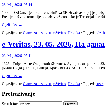
23. Maj 2026. 07:14
1990. – Održana sjednica Predsjedništva SR Hrvatske, kojoj je predsj
Predsjedništvo o tome nije bilo obaviješteno, iako je Teritorijalna
Cijeli tekst →
Objavljeno u:
Članci za naslovnu
,
e-Veritas
,
Hronika
/
Tagged:
hdz
,
h
e-Veritas, 23. 05. 2026, На дан
23. Maj 2026. 07:11
1823 – Рођен Анте Старчевић (Житник, Аустријско царство, 23. 
(Мали Градац, Глина, Банија, Краљевина СХС, 12. 3. 1929 – Беог
Cijeli tekst →
Objavljeno u:
Članci za naslovnu
,
e-Veritas
,
Hronika
/
Tagged:
austrij
Pretraživanje
Search for: