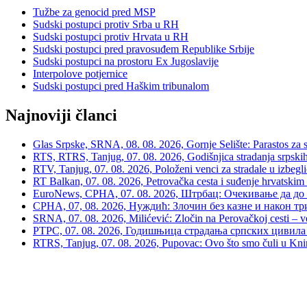
Tužbe za genocid pred MSP
Sudski postupci protiv Srba u RH
Sudski postupci protiv Hrvata u RH
Sudski postupci pred pravosuđem Republike Srbije
Sudski postupci na prostoru Ex Jugoslavije
Interpolove potjernice
Sudski postupci pred Haškim tribunalom
Najnoviji članci
Glas Srpske, SRNA, 08. 08. 2026, Gornje Selište: Parastos za sr
RTS, RTRS, Tanjug, 07. 08. 2026, Godišnjica stradanja srpskih c
RTV, Tanjug, 07. 08. 2026, Položeni venci za stradale u izbegli
RT Balkan, 07. 08. 2026, Petrovačka cesta i suđenje hrvatskim
EuroNews, СРНА, 07. 08. 2026, Штрбац: Очекивање да до 
СРНА, 07, 08. 2026, Нуждић: Злочин без казне и након тр
SRNA, 07. 08. 2026, Milićević: Zločin na Perovačkoj cesti –
РТРС, 07. 08. 2026, Годишњица страдања српских цивила 
RTRS, Tanjug, 07. 08. 2026, Pupovac: Ovo što smo čuli u Kninu 