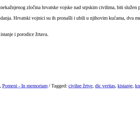
nekažnjenog zločina hrvatske vojske nad srpskim civilima, biti služen
anja. Hrvatski vojnici su ih pronašli i ubili u njihovim kućama, dva m
stanje i porodice žrtava.
,
Pomeni - In memoriam
/
Tagged:
civilne žrtve
,
dic veritas
,
kistanje
,
kn