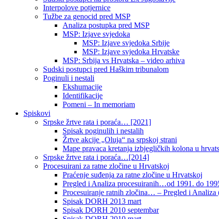
Interpolove potjernice
Tužbe za genocid pred MSP
Analiza postupka pred MSP
MSP: Izjave svjedoka
MSP: Izjave svjedoka Srbije
MSP: Izjave svjedoka Hrvatske
MSP: Srbija vs Hrvatska – video arhiva
Sudski postupci pred Haškim tribunalom
Poginuli i nestali
Ekshumacije
Identifikacije
Pomeni – In memoriam
Spiskovi
Srpske žrtve rata i poraća… [2021]
Spisak poginulih i nestalih
Žrtve akcije „Oluja“ na srpskoj strani
Mape pravaca kretanja izbjegličkih kolona u hrvats
Srpske žrtve rata i poraća…[2014]
Procesuirani za ratne zločine u Hrvatskoj
Praćenje suđenja za ratne zločine u Hrvatskoj
Pregled i Analiza procesuiranih…od 1991. do 1995
Procesuiranje ratnih zločina… – Pregled i Analiza (
Spisak DORH 2013 mart
Spisak DORH 2010 septembar
Spisak DORH 2010 mart