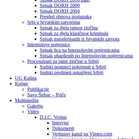
Spisak DORH 2009
Spisak DORH 2004
Pregled obnova postupaka
Srbi u hrvatskim zatvorima
Spisak za djela ratnog zločina
Spisak za djela klasičnog kriminala
Spisak transferisanih iz hrvatskih zatvora
Interpolove potjernice
Spisak lica na Interpolovim potjernicama
Spisak uhapšenih po Interpolovim potjernicama
Procesuirani za ratne zločine u Srbiji
Sudski postupci pokrenuti u Srbiji
Sudski predmeti ustupljeni Srbiji
UG Kalina
Knjige
Publikacije
Savo Štrbac – Priče
Multimedija
Galerija
Video
D.I.C. Veritas
Intervjui
Dokumenti
Veritasov kanal na Vimeo.com