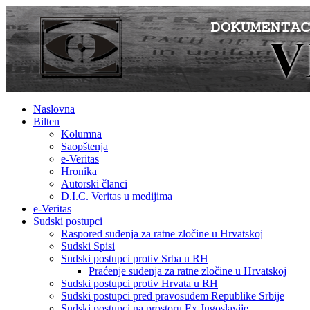
Naslovna
Bilten
Kolumna
Saopštenja
e-Veritas
Hronika
Autorski članci
D.I.C. Veritas u medijima
e-Veritas
Sudski postupci
Raspored suđenja za ratne zločine u Hrvatskoj
Sudski Spisi
Sudski postupci protiv Srba u RH
Praćenje suđenja za ratne zločine u Hrvatskoj
Sudski postupci protiv Hrvata u RH
Sudski postupci pred pravosuđem Republike Srbije
Sudski postupci na prostoru Ex Jugoslavije