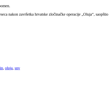
 pomen.
eseca nakon završetka hrvatske zločinačke operacije „Oluja“, saopštio
in
,
oluja
,
snv