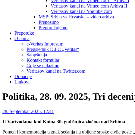
Veritasov kanal na Vimeo.com – Arhiva I
Veritasov kanal na Vimeo.com Arhiva II
Veritasov kanal na Youtube.com
MSP: Srbija vs Hrvatska – video arhiva
Prenosimo
Preporučujemo
Preporuke
O nama
e-Veritas Impresum
Predsjednik D.I.C „Veritas“
Saopštenja
Kontakt formular
Gdje se nalazimo
Veritasov kanal na Twitter.com
Donacije
Linkovi
Politika, 28. 09. 2025, Tri decen
28. Septembar 2025. 12:41
U Varivodama kod Knina 30. godišnjica zločina nad Srbima
Pomen i komemoracija u znak sećanja na ubijene srpske civile posle 