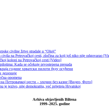
pske civilne žrtve stradale u “Oluji”
ivila na Petrovačkoj cesti, zločina za koji još niko nije odgovarao [Vi
čkoj koloni na Petrovačkoj cesti [Video]
 pilotima: Kada se očekuje prvostepena presuda
краја године хрватски пилоти буду осуђени
и деценије
 večna opomena
на Петровачкој цести – злочин без казне [Видео, Фото]
je jezivo, nije demokratija, već prijetnja Hrvatskoj
Arhiva objavljenih Biltena
1999–2025. godine