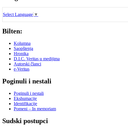
Select Language
▼
Bilten:
Kolumna
Saopštenja
Hronika
D.I.C. Veritas u medijima
Autorski članci
e-Veritas
Poginuli i nestali
Poginuli i nestali
Ekshumacije
Identifikacije
Pomeni – In memoriam
Sudski postupci