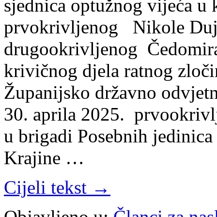
sjednica optužnog vijeća u
prvokrivljenog Nikole Duj
drugookrivljenog Čedomir
krivičnog djela ratnog zloči
Županijsko državno odvjetn
30. aprila 2025. prvookriv
u brigadi Posebnih jedinica
Krajine …
Cijeli tekst →
Objavljeno u:
Članci za na