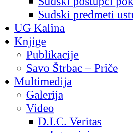
Sudski postupci pokr
Sudski predmeti ustu
UG Kalina
Knjige
Publikacije
Savo Štrbac – Priče
Multimedija
Galerija
Video
D.I.C. Veritas