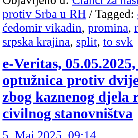
protiv Srba u RH
/
Tagged:
ćedomir vikadin
,
promina
,
srpska krajina
,
split
,
to svk
e-Veritas, 05.05.2025
optužnica protiv dvije
zbog kaznenog djela r
civilnog stanovništva
5. Maj 2025. 09:14