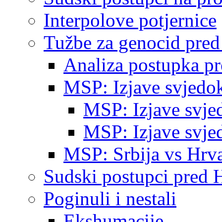
Interpolove potjernice
Tužbe za genocid pre
Analiza postupka p
MSP: Izjave svjedo
MSP: Izjave svje
MSP: Izjave svje
MSP: Srbija vs Hrva
Sudski postupci pred 
Poginuli i nestali
Ekshumacije