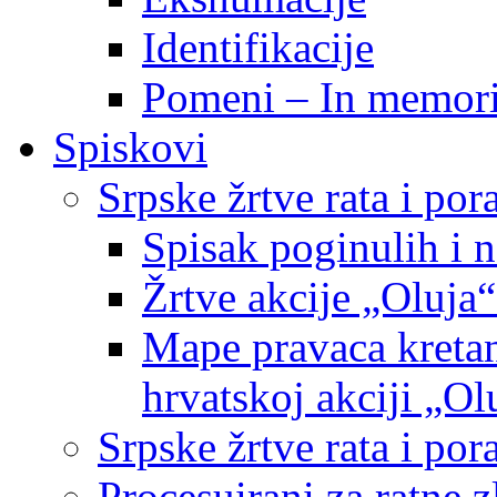
Identifikacije
Pomeni – In memor
Spiskovi
Srpske žrtve rata i po
Spisak poginulih i n
Žrtve akcije „Oluja“
Mape pravaca kretan
hrvatskoj akciji „Ol
Srpske žrtve rata i p
Procesuirani za ratne 