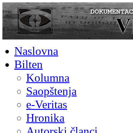
Naslovna
Bilten
Kolumna
Saopštenja
e-Veritas
Hronika
Autorski članci