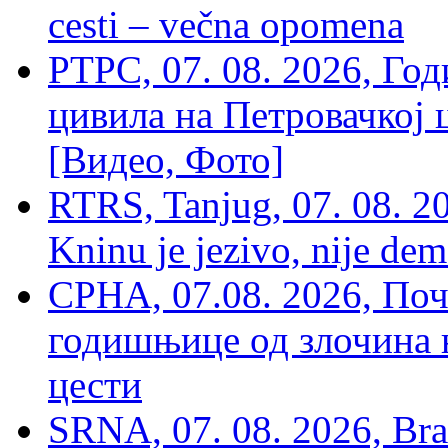
cesti – večna opomena
РТРС, 07. 08. 2026, Г
цивила на Петровачкој ц
[Видео, Фото]
RTRS, Tanjug, 07. 08. 2
Kninu je jezivo, nije dem
СРНА, 07.08. 2026, По
годишњице од злочина 
цести
SRNA, 07. 08. 2026, Brat