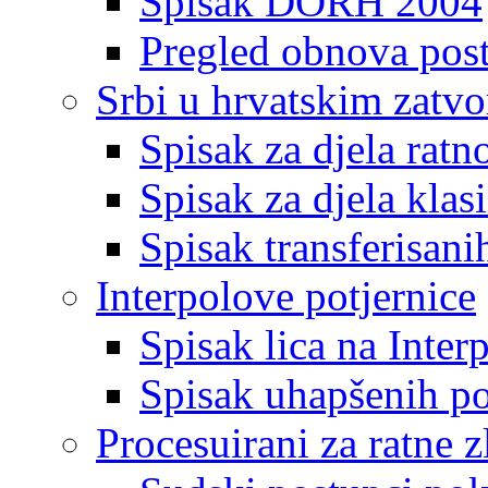
Spisak DORH 2004
Pregled obnova pos
Srbi u hrvatskim zatv
Spisak za djela ratn
Spisak za djela klas
Spisak transferisani
Interpolove potjernice
Spisak lica na Inte
Spisak uhapšenih po
Procesuirani za ratne z