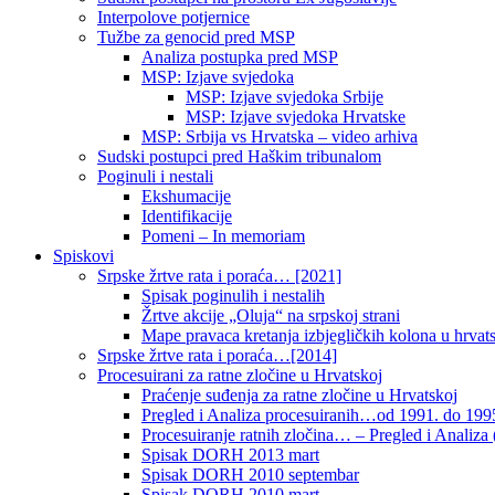
Interpolove potjernice
Tužbe za genocid pred MSP
Analiza postupka pred MSP
MSP: Izjave svjedoka
MSP: Izjave svjedoka Srbije
MSP: Izjave svjedoka Hrvatske
MSP: Srbija vs Hrvatska – video arhiva
Sudski postupci pred Haškim tribunalom
Poginuli i nestali
Ekshumacije
Identifikacije
Pomeni – In memoriam
Spiskovi
Srpske žrtve rata i poraća… [2021]
Spisak poginulih i nestalih
Žrtve akcije „Oluja“ na srpskoj strani
Mape pravaca kretanja izbjegličkih kolona u hrvats
Srpske žrtve rata i poraća…[2014]
Procesuirani za ratne zločine u Hrvatskoj
Praćenje suđenja za ratne zločine u Hrvatskoj
Pregled i Analiza procesuiranih…od 1991. do 1995
Procesuiranje ratnih zločina… – Pregled i Analiza (
Spisak DORH 2013 mart
Spisak DORH 2010 septembar
Spisak DORH 2010 mart