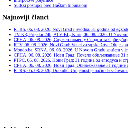
Interpolove potjernice
Sudski postupci pred Haškim tribunalom
Najnoviji članci
RTRS, 06. 08. 2026, Novi Grad i Svodna: 31 godina od egzodusa
TV K3, Prijedor 24h, ATV BL, Kurir, 06. 08. 2026. U Novom G
СРНА, 06. 08. 2026, Служен помен у Сводни за Србе убије
RTV, 06. 08. 2026, Novi Grad: Venci za srpske žrtve Oluje spu
Mondo.ba, SRNA, 06. 08. 2026, U Novom Gradu spušten vijenac
СРНА, 06. 08. 2026, Нови Град: Почело обиљежавање 31 г
РТРС, 06. 08. 2026, Нови Град: 31 година од егзодуса и с
СРНА, 06. 08. 2026, Нови Град: Обиљежавање 31 године 
RTRS, 05. 08. 2026, Drakulić: Umjetnost je način da sačuvamo 