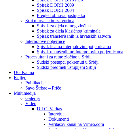
Spisak DORH 2009
Spisak DORH 2004
Pregled obnova postupaka
Srbi u hrvatskim zatvorima
Spisak za djela ratnog zločina
Spisak za djela klasičnog kriminala
Spisak transferisanih iz hrvatskih zatvora
Interpolove potjernice
Spisak lica na Interpolovim potjernicama
Spisak uhapšenih po Interpolovim potjernicama
Procesuirani za ratne zločine u Srbiji
Sudski postupci pokrenuti u Srbiji
Sudski predmeti ustupljeni Srbiji
UG Kalina
Knjige
Publikacije
Savo Štrbac – Priče
Multimedija
Galerija
Video
D.I.C. Veritas
Intervjui
Dokumenti
Veritasov kanal na Vimeo.com