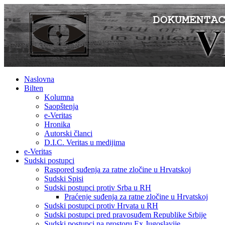
Naslovna
Bilten
Kolumna
Saopštenja
e-Veritas
Hronika
Autorski članci
D.I.C. Veritas u medijima
e-Veritas
Sudski postupci
Raspored suđenja za ratne zločine u Hrvatskoj
Sudski Spisi
Sudski postupci protiv Srba u RH
Praćenje suđenja za ratne zločine u Hrvatskoj
Sudski postupci protiv Hrvata u RH
Sudski postupci pred pravosuđem Republike Srbije
Sudski postupci na prostoru Ex Jugoslavije