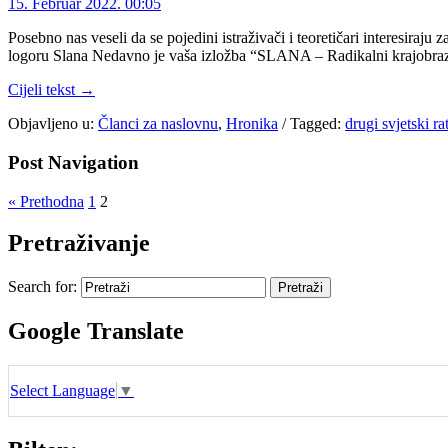
15. Februar 2022. 00:05
Posebno nas veseli da se pojedini istraživači i teoretičari interesiraju 
logoru Slana Nedavno je vaša izložba “SLANA – Radikalni krajobraz”,
Cijeli tekst →
Objavljeno u:
Članci za naslovnu
,
Hronika
/
Tagged:
drugi svjetski ra
Post Navigation
« Prethodna
1
2
Pretraživanje
Search for:
Google Translate
Select Language
▼