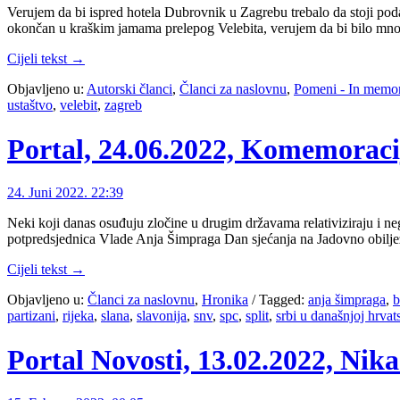
Verujem da bi ispred hotela Dubrovnik u Zagrebu trebalo da stoji podat
okončan u kraškim jamama prelepog Velebita, verujem da bi bilo m
Cijeli tekst →
Objavljeno u:
Autorski članci
,
Članci za naslovnu
,
Pomeni - In memo
ustaštvo
,
velebit
,
zagreb
Portal, 24.06.2022, Komemoracij
24. Juni 2022. 22:39
Neki koji danas osuđuju zločine u drugim državama relativiziraju i neg
potpredsjednica Vlade Anja Šimpraga Dan sjećanja na Jadovno obilje
Cijeli tekst →
Objavljeno u:
Članci za naslovnu
,
Hronika
/
Tagged:
anja šimpraga
,
b
partizani
,
rijeka
,
slana
,
slavonija
,
snv
,
spc
,
split
,
srbi u današnjoj hrvat
Portal Novosti, 13.02.2022, Nika