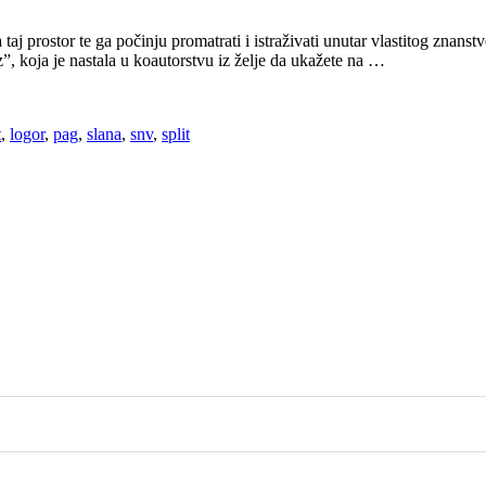
za taj prostor te ga počinju promatrati i istraživati unutar vlastitog znans
 koja je nastala u koautorstvu iz želje da ukažete na …
t
,
logor
,
pag
,
slana
,
snv
,
split