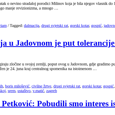
ak o nevino stradaloj porodici Milinov koja je bila njegov vlasnik do 19
nogo manje revizionizma, a mnogo …
riam
/
Tagged:
dalmacija
,
drugi svjetski rat
,
gorski kotar
,
gospić
,
jadovn
a u Jadovnom je put tolerancije
iraju zločine u svojoj zemlji, poput ovog u Jadovnom, gdje gradimo put t
žen je 24. juna kraj centralnog spomenika na istoimenom …
ih
,
boris milošević
,
civilne žrtve
,
drugi svjetski rat
,
gorski kotar
,
gospić
skoj
,
srem
,
ustaštvo
,
v.matić
,
zagreb
 Petković: Pobudili smo interes is