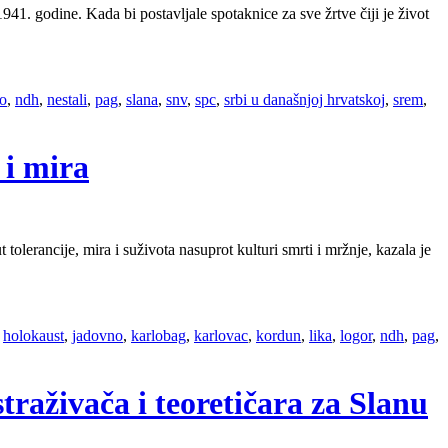
41. godine. Kada bi postavljale spotaknice za sve žrtve čiji je život
o
,
ndh
,
nestali
,
pag
,
slana
,
snv
,
spc
,
srbi u današnjoj hrvatskoj
,
srem
,
 i mira
olerancije, mira i suživota nasuprot kulturi smrti i mržnje, kazala je
,
holokaust
,
jadovno
,
karlobag
,
karlovac
,
kordun
,
lika
,
logor
,
ndh
,
pag
,
traživača i teoretičara za Slanu