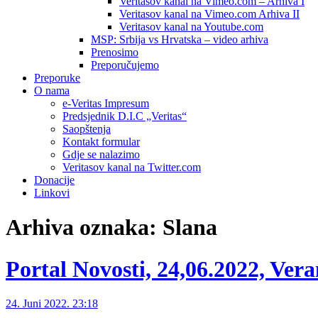
Veritasov kanal na Vimeo.com – Arhiva I
Veritasov kanal na Vimeo.com Arhiva II
Veritasov kanal na Youtube.com
MSP: Srbija vs Hrvatska – video arhiva
Prenosimo
Preporučujemo
Preporuke
O nama
e-Veritas Impresum
Predsjednik D.I.C „Veritas“
Saopštenja
Kontakt formular
Gdje se nalazimo
Veritasov kanal na Twitter.com
Donacije
Linkovi
Arhiva oznaka:
Slana
Portal Novosti, 24,06.2022, Ve
24. Juni 2022. 23:18