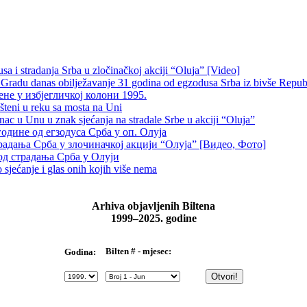
 i stradanja Srba u zločinačkoj akciji “Oluja” [Video]
radu danas obilježavanje 31 godina od egzodusa Srba iz bivše Repub
не у избјегличкој колони 1995.
šteni u reku sa mosta na Uni
 u Unu u znak sjećanja na stradale Srbe u akciji “Oluja”
одине од егзодуса Срба у оп. Олуја
традања Срба у злочиначкој акцији “Олуја” [Видео, Фото]
од страдања Срба у Олуји
sjećanje i glas onih kojih više nema
Arhiva objavljenih Biltena
1999–2025. godine
Bilten # - mjesec:
Godina: