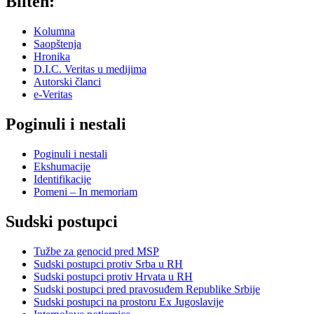
Bilten:
Kolumna
Saopštenja
Hronika
D.I.C. Veritas u medijima
Autorski članci
e-Veritas
Poginuli i nestali
Poginuli i nestali
Ekshumacije
Identifikacije
Pomeni – In memoriam
Sudski postupci
Tužbe za genocid pred MSP
Sudski postupci protiv Srba u RH
Sudski postupci protiv Hrvata u RH
Sudski postupci pred pravosuđem Republike Srbije
Sudski postupci na prostoru Ex Jugoslavije