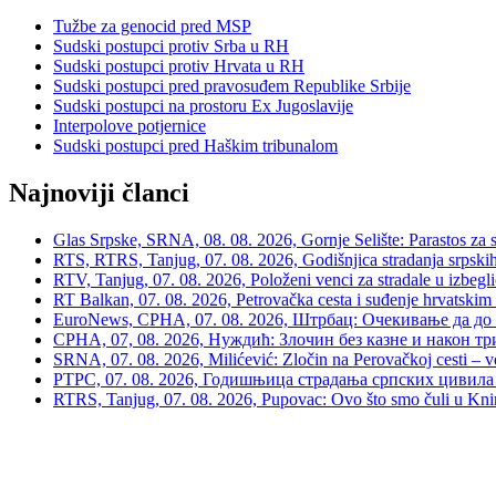
Tužbe za genocid pred MSP
Sudski postupci protiv Srba u RH
Sudski postupci protiv Hrvata u RH
Sudski postupci pred pravosuđem Republike Srbije
Sudski postupci na prostoru Ex Jugoslavije
Interpolove potjernice
Sudski postupci pred Haškim tribunalom
Najnoviji članci
Glas Srpske, SRNA, 08. 08. 2026, Gornje Selište: Parastos za sr
RTS, RTRS, Tanjug, 07. 08. 2026, Godišnjica stradanja srpskih c
RTV, Tanjug, 07. 08. 2026, Položeni venci za stradale u izbegli
RT Balkan, 07. 08. 2026, Petrovačka cesta i suđenje hrvatskim
EuroNews, СРНА, 07. 08. 2026, Штрбац: Очекивање да до 
СРНА, 07, 08. 2026, Нуждић: Злочин без казне и након тр
SRNA, 07. 08. 2026, Milićević: Zločin na Perovačkoj cesti –
РТРС, 07. 08. 2026, Годишњица страдања српских цивила 
RTRS, Tanjug, 07. 08. 2026, Pupovac: Ovo što smo čuli u Kninu 