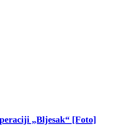
peraciji „Bljesak“ [Foto]