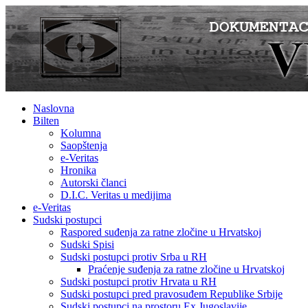
Naslovna
Bilten
Kolumna
Saopštenja
e-Veritas
Hronika
Autorski članci
D.I.C. Veritas u medijima
e-Veritas
Sudski postupci
Raspored suđenja za ratne zločine u Hrvatskoj
Sudski Spisi
Sudski postupci protiv Srba u RH
Praćenje suđenja za ratne zločine u Hrvatskoj
Sudski postupci protiv Hrvata u RH
Sudski postupci pred pravosuđem Republike Srbije
Sudski postupci na prostoru Ex Jugoslavije