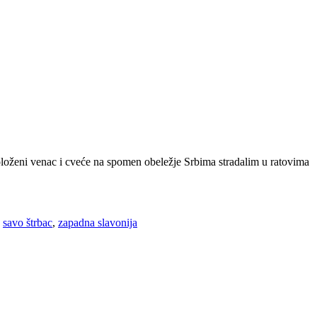
oloženi venac i cveće na spomen obeležje Srbima stradalim u ratovima
,
savo štrbac
,
zapadna slavonija