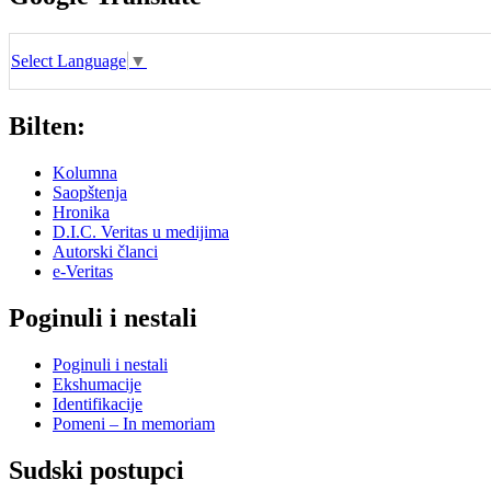
Select Language
▼
Bilten:
Kolumna
Saopštenja
Hronika
D.I.C. Veritas u medijima
Autorski članci
e-Veritas
Poginuli i nestali
Poginuli i nestali
Ekshumacije
Identifikacije
Pomeni – In memoriam
Sudski postupci