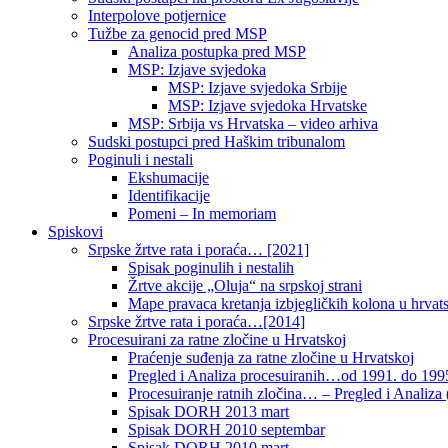
Interpolove potjernice
Tužbe za genocid pred MSP
Analiza postupka pred MSP
MSP: Izjave svjedoka
MSP: Izjave svjedoka Srbije
MSP: Izjave svjedoka Hrvatske
MSP: Srbija vs Hrvatska – video arhiva
Sudski postupci pred Haškim tribunalom
Poginuli i nestali
Ekshumacije
Identifikacije
Pomeni – In memoriam
Spiskovi
Srpske žrtve rata i poraća… [2021]
Spisak poginulih i nestalih
Žrtve akcije „Oluja“ na srpskoj strani
Mape pravaca kretanja izbjegličkih kolona u hrvats
Srpske žrtve rata i poraća…[2014]
Procesuirani za ratne zločine u Hrvatskoj
Praćenje suđenja za ratne zločine u Hrvatskoj
Pregled i Analiza procesuiranih…od 1991. do 1995
Procesuiranje ratnih zločina… – Pregled i Analiza (
Spisak DORH 2013 mart
Spisak DORH 2010 septembar
Spisak DORH 2010 mart