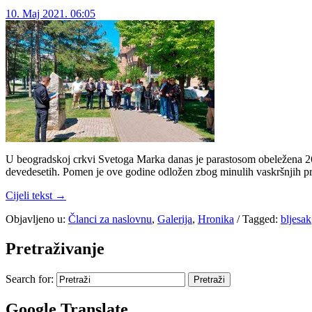
10. Maj 2021. 06:05
U beogradskoj crkvi Svetoga Marka danas je parastosom obeležena 26.
devedesetih. Pomen je ove godine odložen zbog minulih vaskršnjih pr
Cijeli tekst →
Objavljeno u:
Članci za naslovnu
,
Galerija
,
Hronika
/
Tagged:
bljesak
Pretraživanje
Search for:
Google Translate