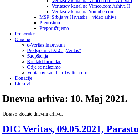
Veritasov kanal na Vimeo.com – Arhiva I
Veritasov kanal na Vimeo.com Arhiva II
Veritasov kanal na Youtube.com
MSP: Srbija vs Hrvatska – video arhiva
Prenosimo
Preporučujemo
Preporuke
O nama
e-Veritas Impresum
Predsjednik D.I.C „Veritas“
Saopštenja
Kontakt formular
Gdje se nalazimo
Veritasov kanal na Twitter.com
Donacije
Linkovi
Dnevna arhiva:
10. Maj 2021.
Upravo gledate dnevnu arhivu.
DIC Veritas, 09.05.2021, Parast