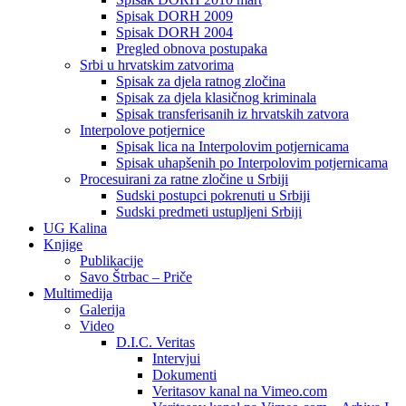
Spisak DORH 2009
Spisak DORH 2004
Pregled obnova postupaka
Srbi u hrvatskim zatvorima
Spisak za djela ratnog zločina
Spisak za djela klasičnog kriminala
Spisak transferisanih iz hrvatskih zatvora
Interpolove potjernice
Spisak lica na Interpolovim potjernicama
Spisak uhapšenih po Interpolovim potjernicama
Procesuirani za ratne zločine u Srbiji
Sudski postupci pokrenuti u Srbiji
Sudski predmeti ustupljeni Srbiji
UG Kalina
Knjige
Publikacije
Savo Štrbac – Priče
Multimedija
Galerija
Video
D.I.C. Veritas
Intervjui
Dokumenti
Veritasov kanal na Vimeo.com