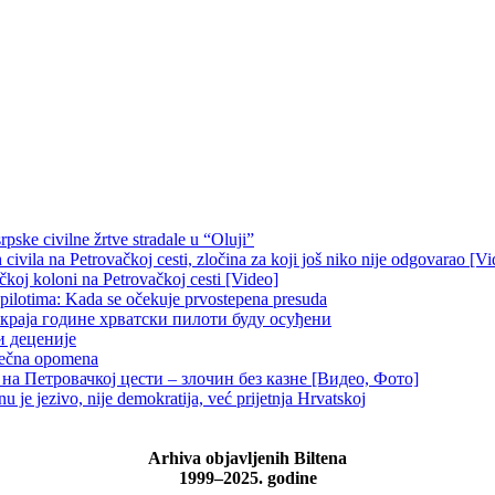
pske civilne žrtve stradale u “Oluji”
ivila na Petrovačkoj cesti, zločina za koji još niko nije odgovarao [Vi
čkoj koloni na Petrovačkoj cesti [Video]
 pilotima: Kada se očekuje prvostepena presuda
краја године хрватски пилоти буду осуђени
и деценије
 večna opomena
на Петровачкој цести – злочин без казне [Видео, Фото]
je jezivo, nije demokratija, već prijetnja Hrvatskoj
Arhiva objavljenih Biltena
1999–2025. godine