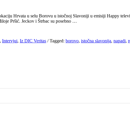
okaciju Hrvata u selu Borovu u istočnoj Slavoniji u emisiji Happy tele
iloje Pršić. Jeckov i Štrbac su posebno …
,
Intervjui
,
Iz DIC Veritas
/
Tagged:
borovo
,
istočna slavonija
,
napadi
,
r