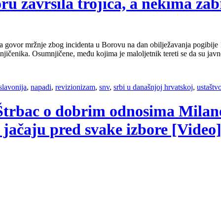
ru završila trojica, a nekima za
 govor mržnje zbog incidenta u Borovu na dan obilježavanja pogibije 1
jičenika. Osumnjičene, među kojima je maloljetnik tereti se da su javn
slavonija
,
napadi
,
revizionizam
,
snv
,
srbi u današnjoj hrvatskoj
,
ustaštv
Štrbac o dobrim odnosima Milanov
 jačaju pred svake izbore [Video