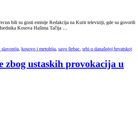
bili su gosti emisije Redakcija na Kurir televiziji, gde su govorili
predsednika Kosova Hašima Tačija …
 slavonija
,
kosovo i metohija
,
savo štrbac
,
srbi u današnjoj hrvatskoj
e zbog ustaskih provokacija u