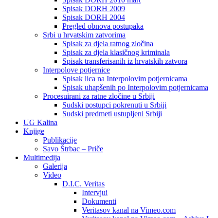
Spisak DORH 2009
Spisak DORH 2004
Pregled obnova postupaka
Srbi u hrvatskim zatvorima
Spisak za djela ratnog zločina
Spisak za djela klasičnog kriminala
Spisak transferisanih iz hrvatskih zatvora
Interpolove potjernice
Spisak lica na Interpolovim potjernicama
Spisak uhapšenih po Interpolovim potjernicama
Procesuirani za ratne zločine u Srbiji
Sudski postupci pokrenuti u Srbiji
Sudski predmeti ustupljeni Srbiji
UG Kalina
Knjige
Publikacije
Savo Štrbac – Priče
Multimedija
Galerija
Video
D.I.C. Veritas
Intervjui
Dokumenti
Veritasov kanal na Vimeo.com