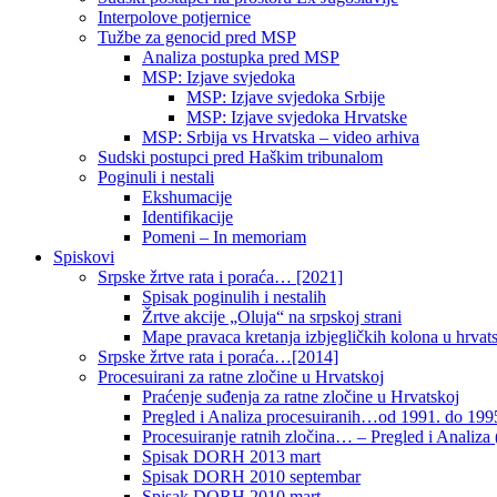
Interpolove potjernice
Tužbe za genocid pred MSP
Analiza postupka pred MSP
MSP: Izjave svjedoka
MSP: Izjave svjedoka Srbije
MSP: Izjave svjedoka Hrvatske
MSP: Srbija vs Hrvatska – video arhiva
Sudski postupci pred Haškim tribunalom
Poginuli i nestali
Ekshumacije
Identifikacije
Pomeni – In memoriam
Spiskovi
Srpske žrtve rata i poraća… [2021]
Spisak poginulih i nestalih
Žrtve akcije „Oluja“ na srpskoj strani
Mape pravaca kretanja izbjegličkih kolona u hrvats
Srpske žrtve rata i poraća…[2014]
Procesuirani za ratne zločine u Hrvatskoj
Praćenje suđenja za ratne zločine u Hrvatskoj
Pregled i Analiza procesuiranih…od 1991. do 1995
Procesuiranje ratnih zločina… – Pregled i Analiza (
Spisak DORH 2013 mart
Spisak DORH 2010 septembar
Spisak DORH 2010 mart