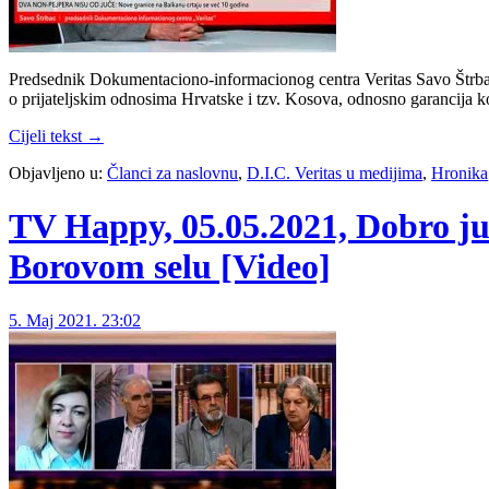
Predsednik Dokumentaciono-informacionog centra Veritas Savo Štrbac 
o prijateljskim odnosima Hrvatske i tzv. Kosova, odnosno garancija
Cijeli tekst →
Objavljeno u:
Članci za naslovnu
,
D.I.C. Veritas u medijima
,
Hronika
TV Happy, 05.05.2021, Dobro jut
Borovom selu [Video]
5. Maj 2021. 23:02