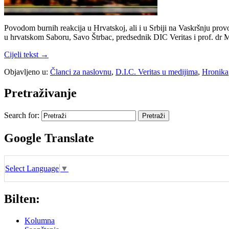
Povodom burnih reakcija u Hrvatskoj, ali i u Srbiji na Vaskršnju prov
u hrvatskom Saboru, Savo Štrbac, predsednik DIC Veritas i prof. dr M
Cijeli tekst →
Objavljeno u:
Članci za naslovnu
,
D.I.C. Veritas u medijima
,
Hronika
Pretraživanje
Search for:
Google Translate
Select Language
▼
Bilten:
Kolumna