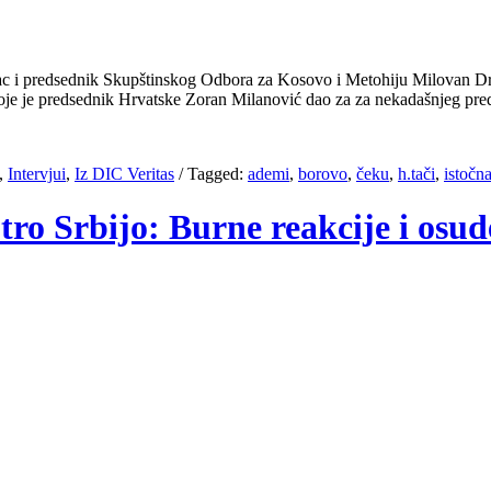
i predsednik Skupštinskog Odbora za Kosovo i Metohiju Milovan Drecun 
 koje je predsednik Hrvatske Zoran Milanović dao za za nekadašnjeg 
,
Intervjui
,
Iz DIC Veritas
/
Tagged:
ademi
,
borovo
,
čeku
,
h.tači
,
istočna
ro Srbijo: Burne reakcije i osud