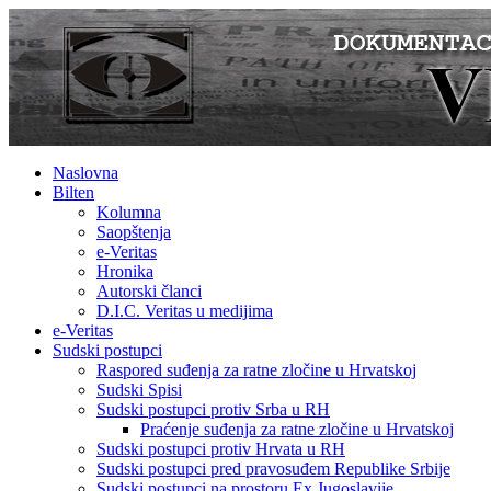
Naslovna
Bilten
Kolumna
Saopštenja
e-Veritas
Hronika
Autorski članci
D.I.C. Veritas u medijima
e-Veritas
Sudski postupci
Raspored suđenja za ratne zločine u Hrvatskoj
Sudski Spisi
Sudski postupci protiv Srba u RH
Praćenje suđenja za ratne zločine u Hrvatskoj
Sudski postupci protiv Hrvata u RH
Sudski postupci pred pravosuđem Republike Srbije
Sudski postupci na prostoru Ex Jugoslavije