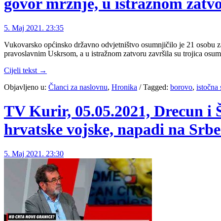
govor mržnje, u istražnom zatvo
5. Maj 2021. 23:35
Vukovarsko općinsko državno odvjetništvo osumnjičilo je 21 osobu za
pravoslavnim Uskrsom, a u istražnom zatvoru završila su trojica osumn
Cijeli tekst →
Objavljeno u:
Članci za naslovnu
,
Hronika
/
Tagged:
borovo
,
istočna 
TV Kurir, 05.05.2021, Drecun i 
hrvatske vojske, napadi na Srbe
5. Maj 2021. 23:30