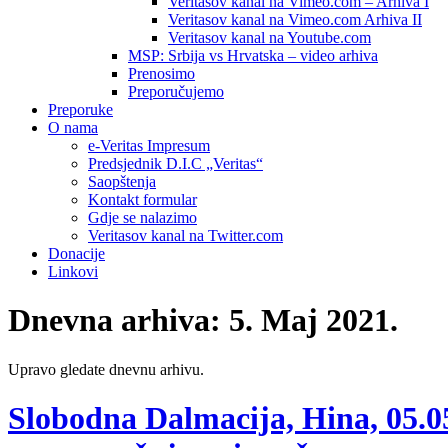
Veritasov kanal na Vimeo.com – Arhiva I
Veritasov kanal na Vimeo.com Arhiva II
Veritasov kanal na Youtube.com
MSP: Srbija vs Hrvatska – video arhiva
Prenosimo
Preporučujemo
Preporuke
O nama
e-Veritas Impresum
Predsjednik D.I.C „Veritas“
Saopštenja
Kontakt formular
Gdje se nalazimo
Veritasov kanal na Twitter.com
Donacije
Linkovi
Dnevna arhiva:
5. Maj 2021.
Upravo gledate dnevnu arhivu.
Slobodna Dalmacija, Hina, 05.05