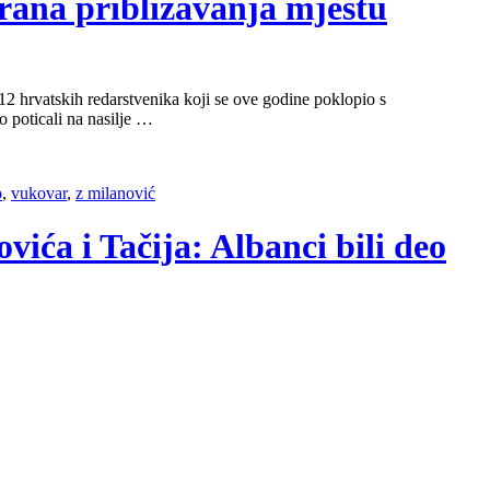
brana približavanja mjestu
2 hrvatskih redarstvenika koji se ove godine poklopio s
o poticali na nasilje …
o
,
vukovar
,
z milanović
ića i Tačija: Albanci bili deo
]