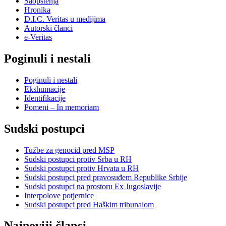
Saopštenja
Hronika
D.I.C. Veritas u medijima
Autorski članci
e-Veritas
Poginuli i nestali
Poginuli i nestali
Ekshumacije
Identifikacije
Pomeni – In memoriam
Sudski postupci
Tužbe za genocid pred MSP
Sudski postupci protiv Srba u RH
Sudski postupci protiv Hrvata u RH
Sudski postupci pred pravosuđem Republike Srbije
Sudski postupci na prostoru Ex Jugoslavije
Interpolove potjernice
Sudski postupci pred Haškim tribunalom
Najnoviji članci