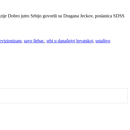
vizije Dobro jutro Srbijo govorili su Dragana Jeckov, poslanica SDSS
evizionizam
,
savo štrbac
,
srbi u današnjoj hrvatskoj
,
ustaštvo