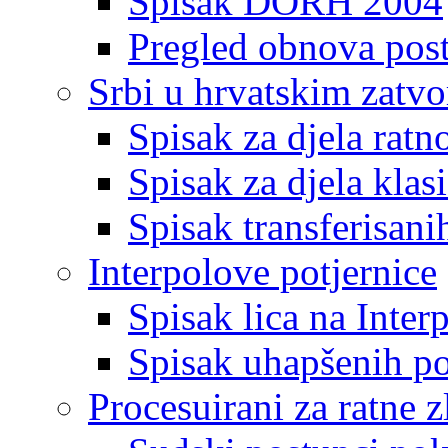
Spisak DORH 2004
Pregled obnova pos
Srbi u hrvatskim zatv
Spisak za djela ratn
Spisak za djela klas
Spisak transferisani
Interpolove potjernice
Spisak lica na Inte
Spisak uhapšenih po
Procesuirani za ratne z