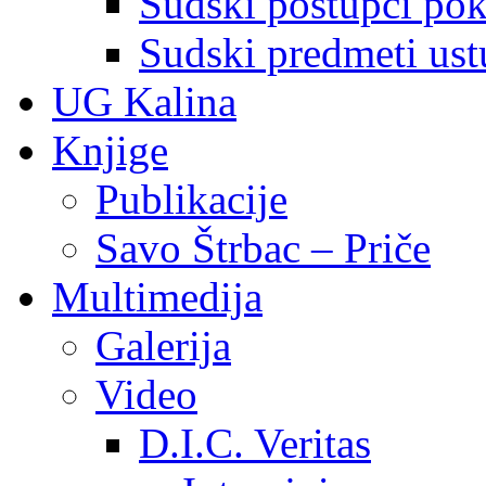
Sudski postupci pokr
Sudski predmeti ustu
UG Kalina
Knjige
Publikacije
Savo Štrbac – Priče
Multimedija
Galerija
Video
D.I.C. Veritas