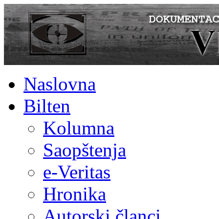
Naslovna
Bilten
Kolumna
Saopštenja
e-Veritas
Hronika
Autorski članci