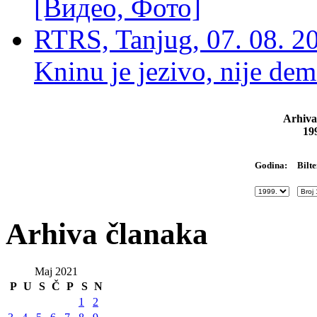
[Видео, Фото]
RTRS, Tanjug, 07. 08. 2
Kninu je jezivo, nije dem
Arhiva
19
Bilte
Godina:
Arhiva članaka
Maj 2021
P
U
S
Č
P
S
N
1
2