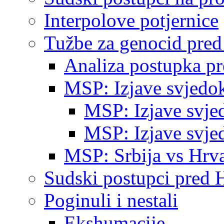
Interpolove potjernice
Tužbe za genocid pre
Analiza postupka p
MSP: Izjave svjedo
MSP: Izjave svje
MSP: Izjave svje
MSP: Srbija vs Hrva
Sudski postupci pred 
Poginuli i nestali
Ekshumacije