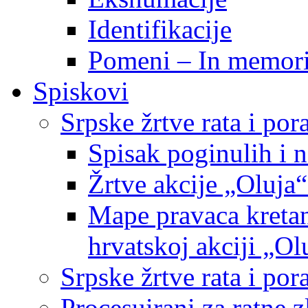
Identifikacije
Pomeni – In memor
Spiskovi
Srpske žrtve rata i po
Spisak poginulih i n
Žrtve akcije „Oluja“
Mape pravaca kretan
hrvatskoj akciji „Ol
Srpske žrtve rata i p
Procesuirani za ratne 