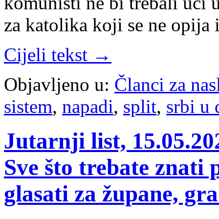
komunisti ne bi trebali ući 
za katolika koji se ne opija
Cijeli tekst →
Objavljeno u:
Članci za na
sistem
,
napadi
,
split
,
srbi u
Jutarnji list, 15.0
Sve što trebate znati 
glasati za župane, gr