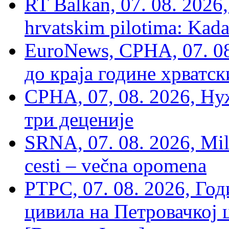
RT Balkan, 07. 08. 2026,
hrvatskim pilotima: Kada
EuroNews, СРНА, 07. 0
до краја године хрватс
СРНА, 07, 08. 2026, Ну
три деценије
SRNA, 07. 08. 2026, Mil
cesti – večna opomena
РТРС, 07. 08. 2026, Г
цивила на Петровачкој ц