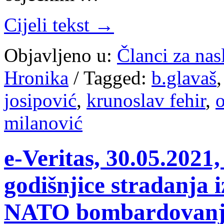
Cijeli tekst →
Objavljeno u:
Članci za na
Hronika
/
Tagged:
b.glavaš
josipović
,
krunoslav fehir
,
o
milanović
e-Veritas, 30.05.202
godišnjice stradanja i
NATO bombardovanja