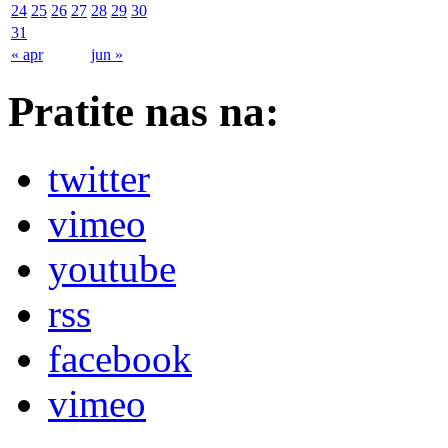
24
25
26
27
28
29
30
31
« apr
jun »
Pratite nas na:
twitter
vimeo
youtube
rss
facebook
vimeo