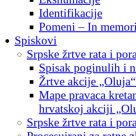
Identifikacije
Pomeni – In memor
Spiskovi
Srpske žrtve rata i po
Spisak poginulih i n
Žrtve akcije „Oluja“
Mape pravaca kretan
hrvatskoj akciji „Ol
Srpske žrtve rata i p
Procesuirani za ratne 