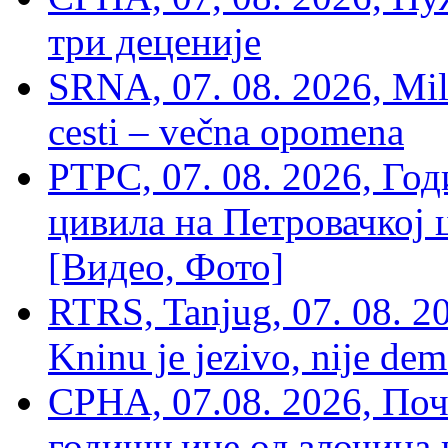
три деценије
SRNA, 07. 08. 2026, Mil
cesti – večna opomena
РТРС, 07. 08. 2026, Г
цивила на Петровачкој ц
[Видео, Фото]
RTRS, Tanjug, 07. 08. 2
Kninu je jezivo, nije dem
СРНА, 07.08. 2026, По
годишњице од злочина 