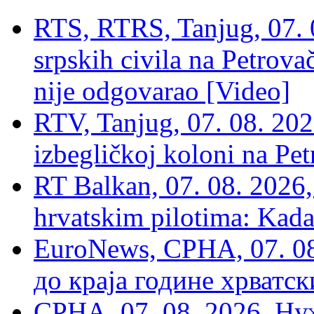
RTS, RTRS, Tanjug, 07. 0
srpskih civila na Petrovač
nije odgovarao [Video]
RTV, Tanjug, 07. 08. 2026
izbegličkoj koloni na Pet
RT Balkan, 07. 08. 2026,
hrvatskim pilotima: Kada
EuroNews, СРНА, 07. 0
до краја године хрватс
СРНА, 07, 08. 2026, Ну