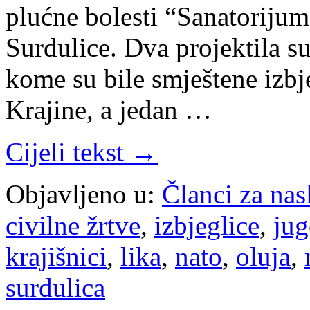
plućne bolesti “Sanatorijum
Surdulice. Dva projektila s
kome su bile smještene izbj
Krajine, a jedan …
Cijeli tekst →
Objavljeno u:
Članci za na
civilne žrtve
,
izbjeglice
,
jug
krajišnici
,
lika
,
nato
,
oluja
,
surdulica