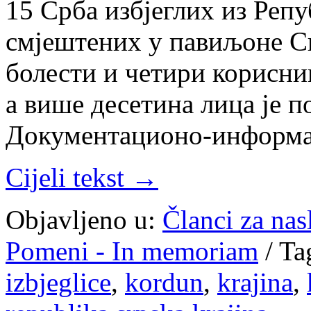
15 Срба избјеглих из Реп
смјештених у павиљоне С
болести и четири корисник
а више десетина лица је п
Документационо-информ
Cijeli tekst →
Objavljeno u:
Članci za na
Pomeni - In memoriam
/
Ta
izbjeglice
,
kordun
,
krajina
,