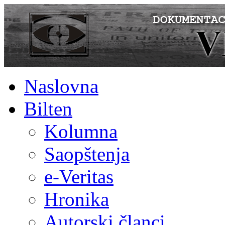
Naslovna
Bilten
Kolumna
Saopštenja
e-Veritas
Hronika
Autorski članci