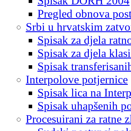
Spisak DORH 2004
Pregled obnova pos
Srbi u hrvatskim zatv
Spisak za djela ratn
Spisak za djela klas
Spisak transferisani
Interpolove potjernice
Spisak lica na Inte
Spisak uhapšenih po
Procesuirani za ratne z