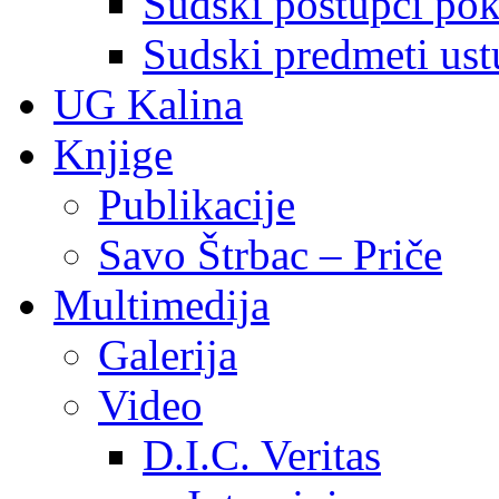
Sudski postupci pokr
Sudski predmeti ustu
UG Kalina
Knjige
Publikacije
Savo Štrbac – Priče
Multimedija
Galerija
Video
D.I.C. Veritas