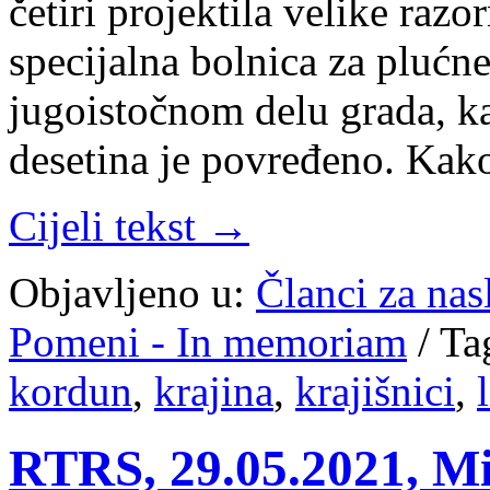
četiri projektila velike raz
specijalna bolnica za plućn
jugoistočnom delu grada, ka
desetina je povređeno. Kak
Cijeli tekst →
Objavljeno u:
Članci za na
Pomeni - In memoriam
/
Ta
kordun
,
krajina
,
krajišnici
,
RTRS, 29.05.2021, Mi