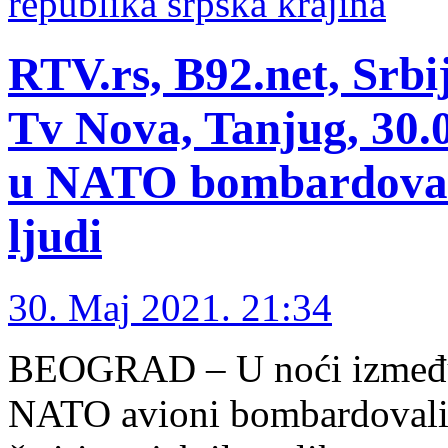
republika srpska krajina
RTV.rs, B92.net, Srb
Tv Nova, Tanjug, 30.
u NATO bombardovanj
ljudi
30. Maj 2021. 21:34
BEOGRAD – U noći između 3
NATO avioni bombardovali s