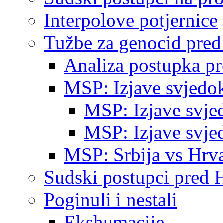
Interpolove potjernice
Tužbe za genocid pre
Analiza postupka p
MSP: Izjave svjedo
MSP: Izjave svje
MSP: Izjave svje
MSP: Srbija vs Hrva
Sudski postupci pred 
Poginuli i nestali
Ekshumacije