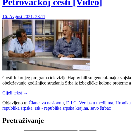
Petrovačkoj cesti [Video]
16. Avgust 2021. 23:11
Gosti Jutarnjeg programa televizije Happy bili su general-major voj
obeležavanje godišnjice stradanja Srba iz izbegličke kolone protern
Cijeli tekst →
Objavljeno u:
Članci za naslovnu
,
D.I.C. Veritas u medijima
,
Hronika
republika srpska
,
rsk - republika srpska krajina
,
savo štrbac
Pretraživanje