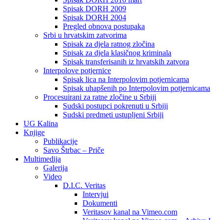
Spisak DORH 2009
Spisak DORH 2004
Pregled obnova postupaka
Srbi u hrvatskim zatvorima
Spisak za djela ratnog zločina
Spisak za djela klasičnog kriminala
Spisak transferisanih iz hrvatskih zatvora
Interpolove potjernice
Spisak lica na Interpolovim potjernicama
Spisak uhapšenih po Interpolovim potjernicama
Procesuirani za ratne zločine u Srbiji
Sudski postupci pokrenuti u Srbiji
Sudski predmeti ustupljeni Srbiji
UG Kalina
Knjige
Publikacije
Savo Štrbac – Priče
Multimedija
Galerija
Video
D.I.C. Veritas
Intervjui
Dokumenti
Veritasov kanal na Vimeo.com