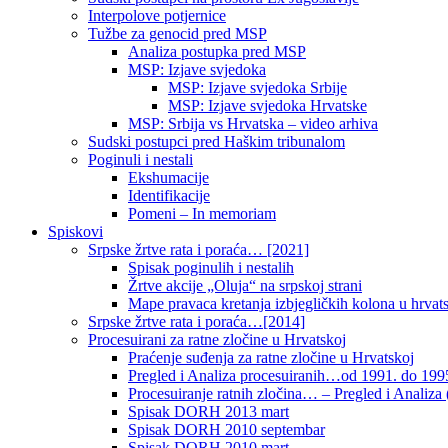
Interpolove potjernice
Tužbe za genocid pred MSP
Analiza postupka pred MSP
MSP: Izjave svjedoka
MSP: Izjave svjedoka Srbije
MSP: Izjave svjedoka Hrvatske
MSP: Srbija vs Hrvatska – video arhiva
Sudski postupci pred Haškim tribunalom
Poginuli i nestali
Ekshumacije
Identifikacije
Pomeni – In memoriam
Spiskovi
Srpske žrtve rata i poraća… [2021]
Spisak poginulih i nestalih
Žrtve akcije „Oluja“ na srpskoj strani
Mape pravaca kretanja izbjegličkih kolona u hrvats
Srpske žrtve rata i poraća…[2014]
Procesuirani za ratne zločine u Hrvatskoj
Praćenje suđenja za ratne zločine u Hrvatskoj
Pregled i Analiza procesuiranih…od 1991. do 1995
Procesuiranje ratnih zločina… – Pregled i Analiza (
Spisak DORH 2013 mart
Spisak DORH 2010 septembar
Spisak DORH 2010 mart