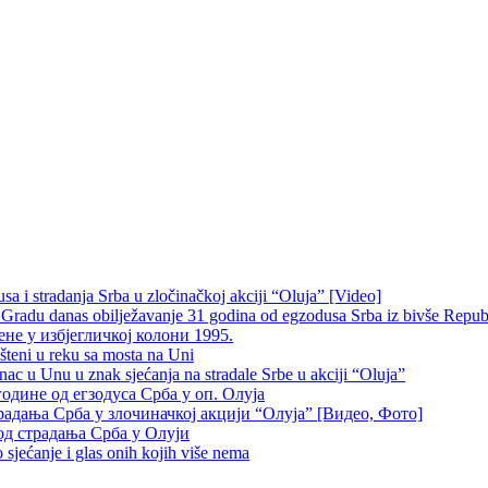
 i stradanja Srba u zločinačkoj akciji “Oluja” [Video]
radu danas obilježavanje 31 godina od egzodusa Srba iz bivše Repub
не у избјегличкој колони 1995.
šteni u reku sa mosta na Uni
 u Unu u znak sjećanja na stradale Srbe u akciji “Oluja”
одине од егзодуса Срба у оп. Олуја
традања Срба у злочиначкој акцији “Олуја” [Видео, Фото]
од страдања Срба у Олуји
sjećanje i glas onih kojih više nema