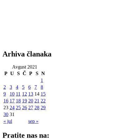
Arhiva članaka
Avgust 2021
P
U
S
Č
P
S
N
1
2
3
4
5
6
7
8
9
10
11
12
13
14
15
16
17
18
19
20
21
22
23
24
25
26
27
28
29
30
31
« jul
sep »
Pratite nas na: