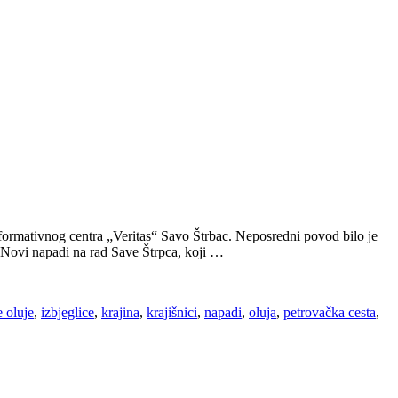
formativnog centra „Veritas“ Savo Štrbac. Neposredni povod bilo je
 Novi napadi na rad Save Štrpca, koji …
e oluje
,
izbjeglice
,
krajina
,
krajišnici
,
napadi
,
oluja
,
petrovačka cesta
,