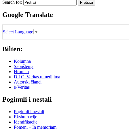
Search for:
Google Translate
Select Language
▼
Bilten:
Kolumna
Saopštenja
Hronika
D.I.C. Veritas u medijima
Autorski članci
e-Veritas
Poginuli i nestali
Poginuli i nestali
Ekshumacije
Identifikacije
Pomeni – In memoriam