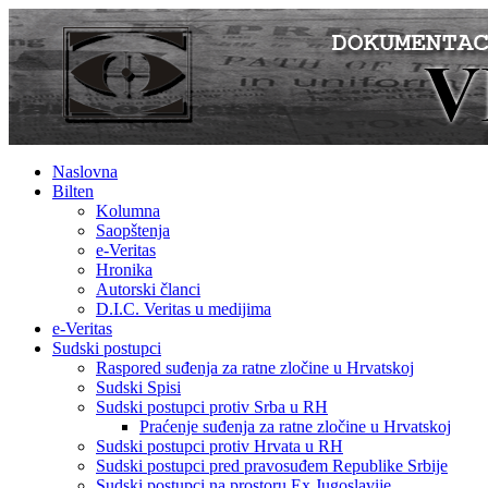
Naslovna
Bilten
Kolumna
Saopštenja
e-Veritas
Hronika
Autorski članci
D.I.C. Veritas u medijima
e-Veritas
Sudski postupci
Raspored suđenja za ratne zločine u Hrvatskoj
Sudski Spisi
Sudski postupci protiv Srba u RH
Praćenje suđenja za ratne zločine u Hrvatskoj
Sudski postupci protiv Hrvata u RH
Sudski postupci pred pravosuđem Republike Srbije
Sudski postupci na prostoru Ex Jugoslavije