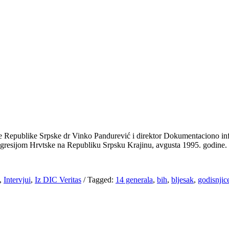
ske Republike Srpske dr Vinko Pandurević i direktor Dokumentaciono in
e agresijom Hrvtske na Republiku Srpsku Krajinu, avgusta 1995. godine.
,
Intervjui
,
Iz DIC Veritas
/
Tagged:
14 generala
,
bih
,
bljesak
,
godisnjic