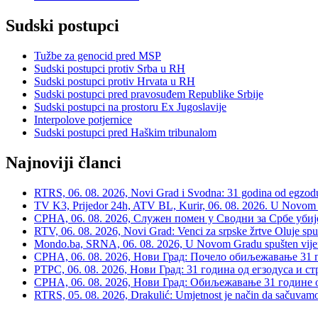
Sudski postupci
Tužbe za genocid pred MSP
Sudski postupci protiv Srba u RH
Sudski postupci protiv Hrvata u RH
Sudski postupci pred pravosuđem Republike Srbije
Sudski postupci na prostoru Ex Jugoslavije
Interpolove potjernice
Sudski postupci pred Haškim tribunalom
Najnoviji članci
RTRS, 06. 08. 2026, Novi Grad i Svodna: 31 godina od egzodusa
TV K3, Prijedor 24h, ATV BL, Kurir, 06. 08. 2026. U Novom G
СРНА, 06. 08. 2026, Служен помен у Сводни за Србе убије
RTV, 06. 08. 2026, Novi Grad: Venci za srpske žrtve Oluje spu
Mondo.ba, SRNA, 06. 08. 2026, U Novom Gradu spušten vijenac
СРНА, 06. 08. 2026, Нови Град: Почело обиљежавање 31 г
РТРС, 06. 08. 2026, Нови Град: 31 година од егзодуса и с
СРНА, 06. 08. 2026, Нови Град: Обиљежавање 31 године 
RTRS, 05. 08. 2026, Drakulić: Umjetnost je način da sačuvamo 