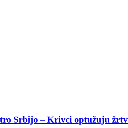
.
o Srbijo – Krivci optužuju žrtve,