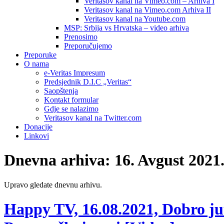
Veritasov kanal na Vimeo.com – Arhiva I
Veritasov kanal na Vimeo.com Arhiva II
Veritasov kanal na Youtube.com
MSP: Srbija vs Hrvatska – video arhiva
Prenosimo
Preporučujemo
Preporuke
O nama
e-Veritas Impresum
Predsjednik D.I.C „Veritas“
Saopštenja
Kontakt formular
Gdje se nalazimo
Veritasov kanal na Twitter.com
Donacije
Linkovi
Dnevna arhiva:
16. Avgust 2021
Upravo gledate dnevnu arhivu.
Happy TV, 16.08.2021, Dobro jutr