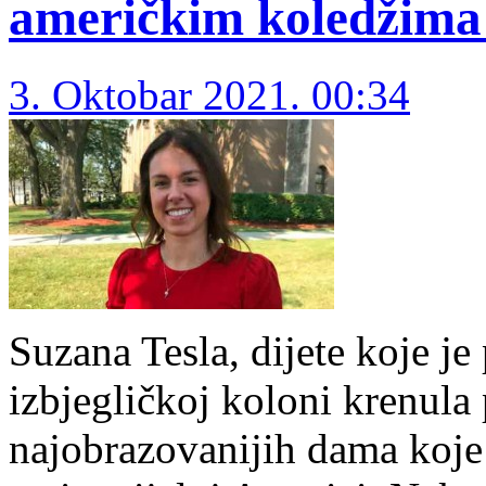
američkim koledžima
3. Oktobar 2021. 00:34
Suzana Tesla, dijete koje je 
izbjegličkoj koloni krenula 
najobrazovanijih dama koje