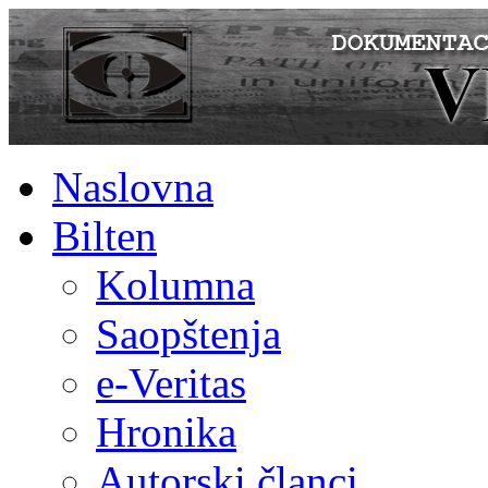
Naslovna
Bilten
Kolumna
Saopštenja
e-Veritas
Hronika
Autorski članci