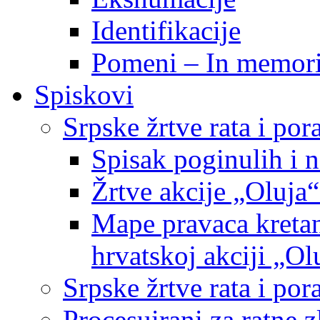
Identifikacije
Pomeni – In memor
Spiskovi
Srpske žrtve rata i po
Spisak poginulih i n
Žrtve akcije „Oluja“
Mape pravaca kretan
hrvatskoj akciji „Ol
Srpske žrtve rata i p
Procesuirani za ratne 