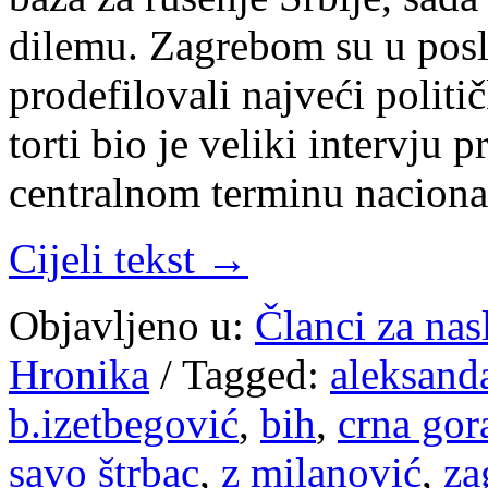
dilemu. Zagrebom su u posl
prodefilovali najveći politi
torti bio je veliki intervju 
centralnom terminu nacion
Cijeli tekst →
Objavljeno u:
Članci za na
Hronika
/
Tagged:
aleksand
b.izetbegović
,
bih
,
crna gor
savo štrbac
,
z milanović
,
za