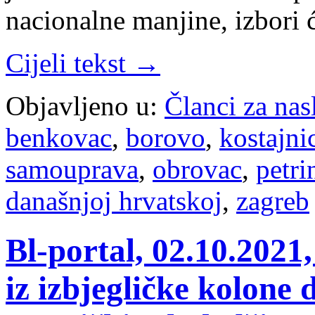
nacionalne manjine, izbori 
Cijeli tekst →
Objavljeno u:
Članci za na
benkovac
,
borovo
,
kostajni
samouprava
,
obrovac
,
petri
današnjoj hrvatskoj
,
zagreb
Bl-portal, 02.10.2021,
iz izbjegličke kolone 