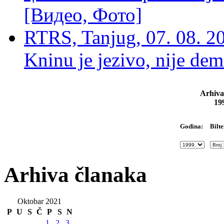
[Видео, Фото]
RTRS, Tanjug, 07. 08. 2
Kninu je jezivo, nije dem
Arhiva
19
Bilte
Godina:
Arhiva članaka
Oktobar 2021
P
U
S
Č
P
S
N
1
2
3