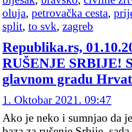
oluja
,
petrovačka cesta
,
prij
split
,
to svk
,
zagreb
Republika.rs, 01.1
RUŠENJE SRBIJE! Srb
glavnom gradu Hrvat
1. Oktobar 2021. 09:47
Ako je neko i sumnjao da j
baza za rušenje Srbije, sad