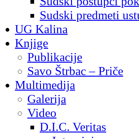
Sudski postupci pokr
Sudski predmeti ustu
UG Kalina
Knjige
Publikacije
Savo Štrbac – Priče
Multimedija
Galerija
Video
D.I.C. Veritas