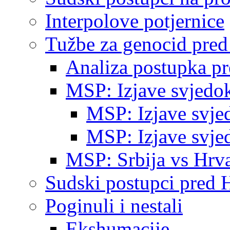
Interpolove potjernice
Tužbe za genocid pre
Analiza postupka p
MSP: Izjave svjedo
MSP: Izjave svje
MSP: Izjave svje
MSP: Srbija vs Hrva
Sudski postupci pred 
Poginuli i nestali
Ekshumacije