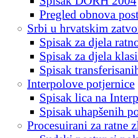
Spisak DORH 2004
Pregled obnova pos
Srbi u hrvatskim zatv
Spisak za djela ratn
Spisak za djela klas
Spisak transferisani
Interpolove potjernice
Spisak lica na Inte
Spisak uhapšenih po
Procesuirani za ratne z