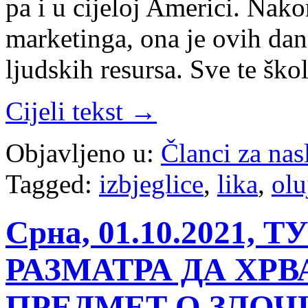
pa i u cijeloj Americi. Nak
marketinga, ona je ovih dan
ljudskih resursa. Sve te šk
Cijeli tekst →
Objavljeno u:
Članci za na
Tagged:
izbjeglice
,
lika
,
olu
Срна, 01.10.2021
РАЗМАТРА ДА ХР
ПРЕДМЕТ О ЗЛОЧ