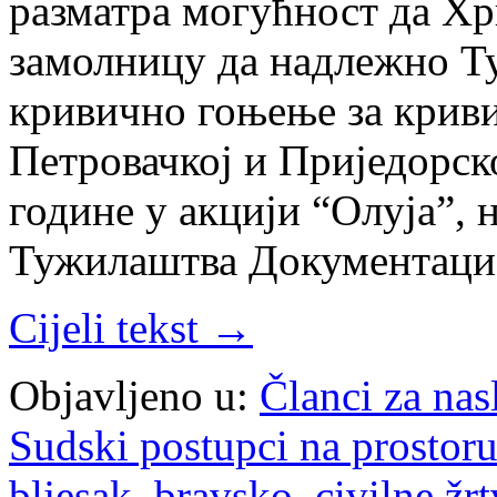
разматра могућност да Хр
замолницу да надлежно Т
кривично гоњење за криви
Петровачкој и Приједорској
године у акцији “Олуја”, 
Тужилаштва Документаци
Cijeli tekst →
Objavljeno u:
Članci za na
Sudski postupci na prostoru
bljesak
,
bravsko
,
civilne žr