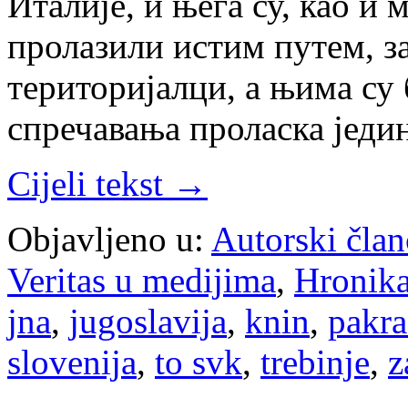
Италије, и њега су, као и 
пролазили истим путем, з
територијалци, а њима су
спречавања проласка јед
Cijeli tekst →
Objavljeno u:
Autorski član
Veritas u medijima
,
Hronik
jna
,
jugoslavija
,
knin
,
pakra
slovenija
,
to svk
,
trebinje
,
z