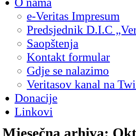
O nama
e-Veritas Impresum
Predsjednik D.I.C „Ver
Saopštenja
Kontakt formular
Gdje se nalazimo
Veritasov kanal na Twi
Donacije
Linkovi
Mjesečna arhiva:
Okt