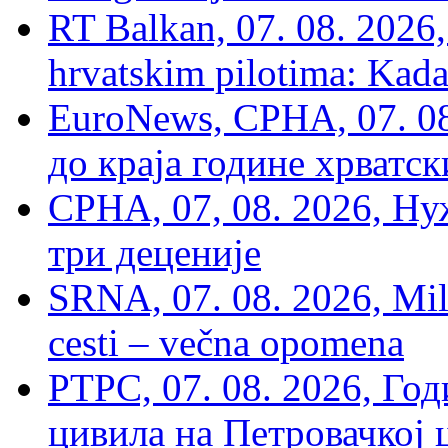
RT Balkan, 07. 08. 2026,
hrvatskim pilotima: Kada
EuroNews, СРНА, 07. 0
до краја године хрватс
СРНА, 07, 08. 2026, Ну
три деценије
SRNA, 07. 08. 2026, Mil
cesti – večna opomena
РТРС, 07. 08. 2026, Г
цивила на Петровачкој ц