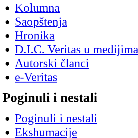
Kolumna
Saopštenja
Hronika
D.I.C. Veritas u medijim
Autorski članci
e-Veritas
Poginuli i nestali
Poginuli i nestali
Ekshumacije