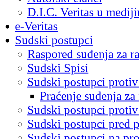
D.I.C. Veritas u medij
e-Veritas
Sudski postupci
Raspored suđenja za ra
Sudski Spisi
Sudski postupci proti
Praćenje suđenja za 
Sudski postupci proti
Sudski postupci pred 
Sudski postupci na pro