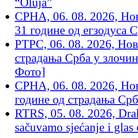
“Oluja”
СРНА, 06. 08. 2026, Н
31 године од егзодуса С
РТРС, 06. 08. 2026, Нов
страдања Срба у злочин
Фото]
СРНА, 06. 08. 2026, Н
године од страдања Срб
RTRS, 05. 08. 2026, Drak
sačuvamo sjećanje i glas