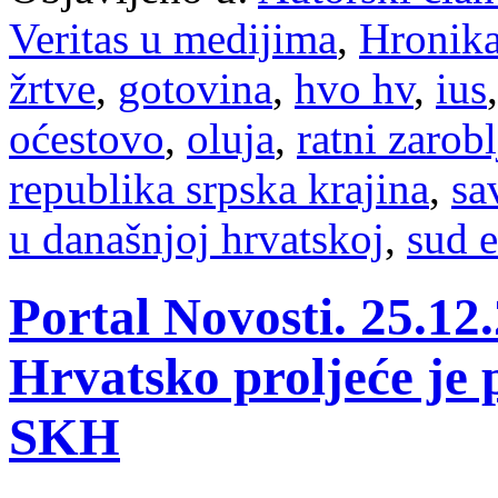
Veritas u medijima
,
Hronik
žrtve
,
gotovina
,
hvo hv
,
ius
oćestovo
,
oluja
,
ratni zarobl
republika srpska krajina
,
sa
u današnjoj hrvatskoj
,
sud 
Portal Novosti. 25.12
Hrvatsko proljeće je 
SKH