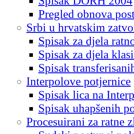
Spisak DORH 2004
Pregled obnova pos
Srbi u hrvatskim zatv
Spisak za djela ratn
Spisak za djela klas
Spisak transferisani
Interpolove potjernice
Spisak lica na Inte
Spisak uhapšenih po
Procesuirani za ratne z