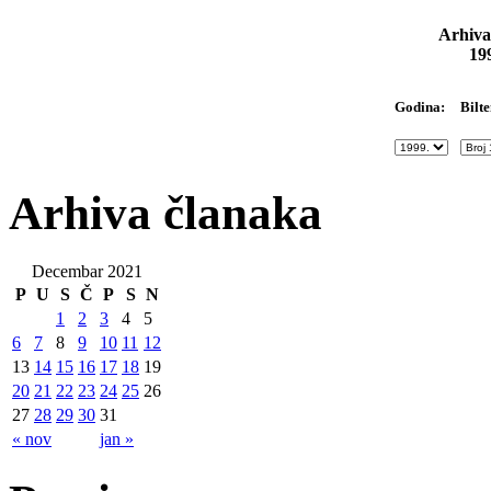
Arhiva
19
Bilte
Godina:
Arhiva članaka
Decembar 2021
P
U
S
Č
P
S
N
1
2
3
4
5
6
7
8
9
10
11
12
13
14
15
16
17
18
19
20
21
22
23
24
25
26
27
28
29
30
31
« nov
jan »