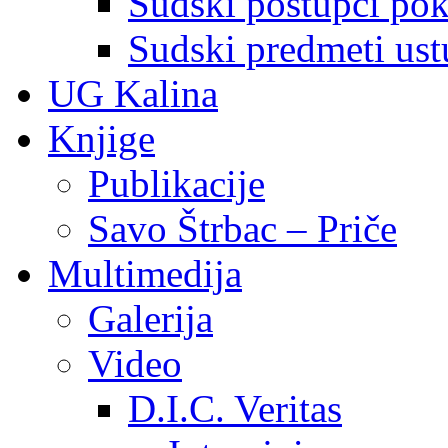
Sudski postupci pokr
Sudski predmeti ustu
UG Kalina
Knjige
Publikacije
Savo Štrbac – Priče
Multimedija
Galerija
Video
D.I.C. Veritas