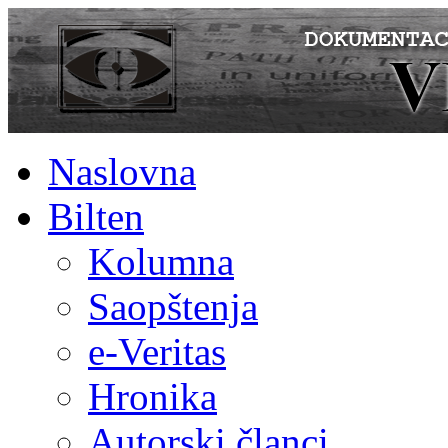
Naslovna
Bilten
Kolumna
Saopštenja
e-Veritas
Hronika
Autorski članci