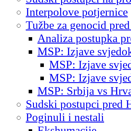
Interpolove potjernice
Tužbe za genocid pre
Analiza postupka p
MSP: Izjave svjedo
MSP: Izjave svje
MSP: Izjave svje
MSP: Srbija vs Hrva
Sudski postupci pred 
Poginuli i nestali
Ekshumacije