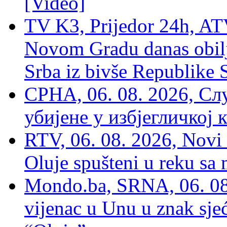
[Video]
TV K3, Prijedor 24h, ATV
Novom Gradu danas obilj
Srba iz bivše Republike 
СРНА, 06. 08. 2026, Сл
убијене у избјегличкој 
RTV, 06. 08. 2026, Novi 
Oluje spušteni u reku sa
Mondo.ba, SRNA, 06. 08
vijenac u Unu u znak sjeć