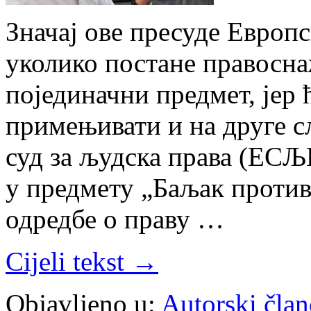
Значај ове пресуде Европс
уколико постане правосна
појединачни предмет, јер 
примењивати и на друге с
суд за људска права (ЕСЉ
у предмету „Баљак проти
одредбе о праву …
Cijeli tekst →
Objavljeno u:
Autorski član