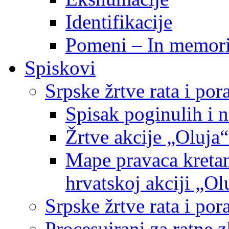
Identifikacije
Pomeni – In memor
Spiskovi
Srpske žrtve rata i po
Spisak poginulih i n
Žrtve akcije „Oluja“
Mape pravaca kretan
hrvatskoj akciji „Ol
Srpske žrtve rata i p
Procesuirani za ratne 