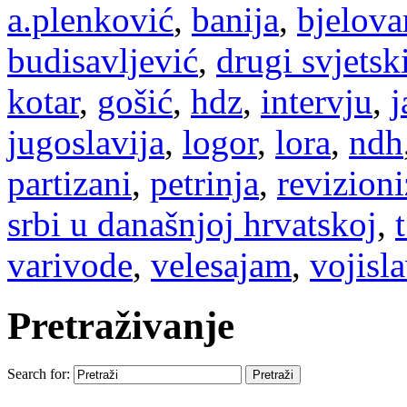
a.plenković
,
banija
,
bjelova
budisavljević
,
drugi svjetski
kotar
,
gošić
,
hdz
,
intervju
,
j
jugoslavija
,
logor
,
lora
,
ndh
partizani
,
petrinja
,
revizion
srbi u današnjoj hrvatskoj
,
varivode
,
velesajam
,
vojisla
Pretraživanje
Search for: