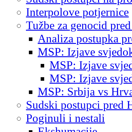
Interpolove potjernice
Tužbe za genocid pre
Analiza postupka p
MSP: Izjave svjedo
MSP: Izjave svje
MSP: Izjave svje
MSP: Srbija vs Hrva
Sudski postupci pred 
Poginuli i nestali
Ekshumacije