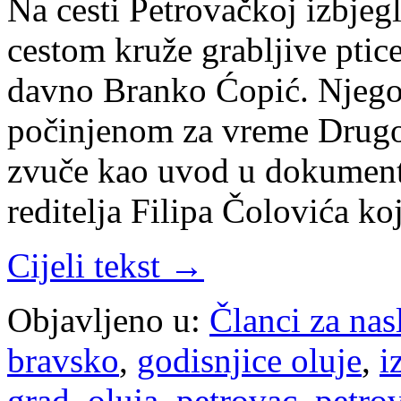
Na cesti Petrovačkoj izbjegl
cestom kruže grabljive ptice
davno Branko Ćopić. Njego
počinjenom za vreme Drugo
zvuče kao uvod u dokumenta
reditelja Filipa Čolovića k
Cijeli tekst →
Objavljeno u:
Članci za na
bravsko
,
godisnjice oluje
,
i
grad
,
oluja
,
petrovac
,
petro