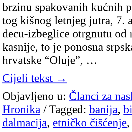
brzinu spakovanih kućnih p
tog kišnog letnjeg jutra, 7.
decu-izbeglice otrgnutu od
kasnije, to je ponosna srps
hrvatske “Oluje”, …
Cijeli tekst →
Objavljeno u:
Članci za na
Hronika
/
Tagged:
banija
,
b
dalmacija
,
etničko čišćenje