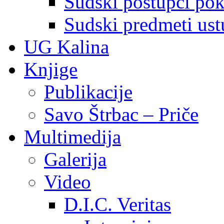
Sudski postupci pokr
Sudski predmeti ustu
UG Kalina
Knjige
Publikacije
Savo Štrbac – Priče
Multimedija
Galerija
Video
D.I.C. Veritas