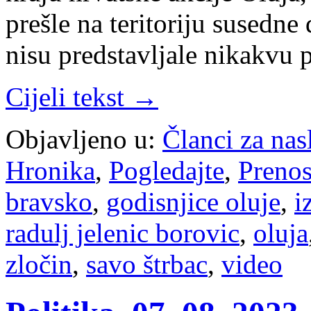
prešle na teritoriju susedne
nisu predstavljale nikakvu 
Cijeli tekst →
Objavljeno u:
Članci za na
Hronika
,
Pogledajte
,
Preno
bravsko
,
godisnjice oluje
,
i
radulj jelenic borovic
,
oluja
zločin
,
savo štrbac
,
video