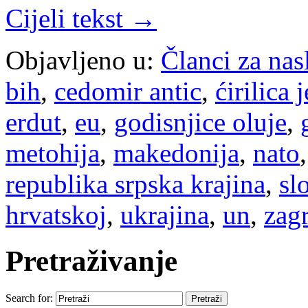
Cijeli tekst →
Objavljeno u:
Članci za na
bih
,
cedomir antic
,
ćirilica 
erdut
,
eu
,
godisnjice oluje
,
metohija
,
makedonija
,
nato
republika srpska krajina
,
sl
hrvatskoj
,
ukrajina
,
un
,
zag
Pretraživanje
Search for: