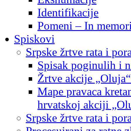
Identifikacije
Pomeni – In memor
Spiskovi
Srpske žrtve rata i po
Spisak poginulih i n
Žrtve akcije „Oluja“
Mape pravaca kretan
hrvatskoj akciji „Ol
Srpske žrtve rata i p
Procesuirani za ratne 