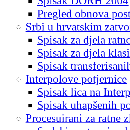
Spisak DORH 2004
Pregled obnova pos
Srbi u hrvatskim zatv
Spisak za djela ratn
Spisak za djela klas
Spisak transferisani
Interpolove potjernice
Spisak lica na Inte
Spisak uhapšenih po
Procesuirani za ratne z