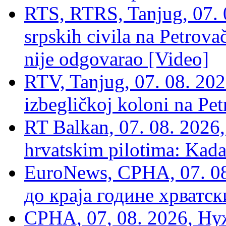
RTS, RTRS, Tanjug, 07. 0
srpskih civila na Petrovač
nije odgovarao [Video]
RTV, Tanjug, 07. 08. 2026
izbegličkoj koloni na Pet
RT Balkan, 07. 08. 2026,
hrvatskim pilotima: Kada
EuroNews, СРНА, 07. 0
до краја године хрватс
СРНА, 07, 08. 2026, Ну