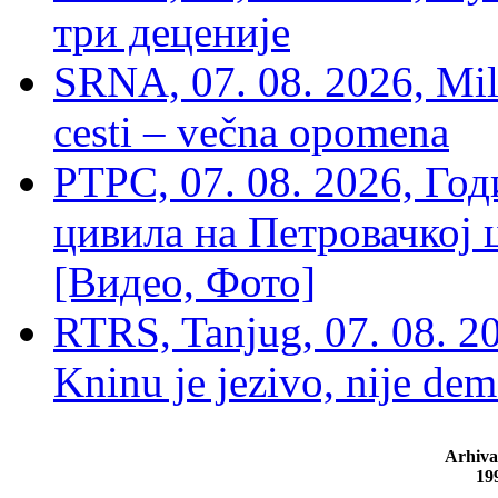
три деценије
SRNA, 07. 08. 2026, Mil
cesti – večna opomena
РТРС, 07. 08. 2026, Г
цивила на Петровачкој ц
[Видео, Фото]
RTRS, Tanjug, 07. 08. 2
Kninu je jezivo, nije dem
Arhiva
19