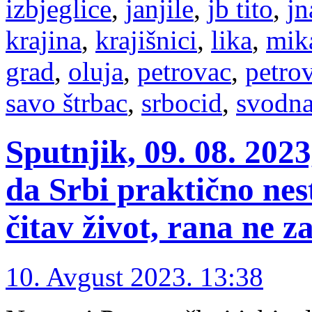
izbjeglice
,
janjile
,
jb tito
,
jn
krajina
,
krajišnici
,
lika
,
mika
grad
,
oluja
,
petrovac
,
petro
savo štrbac
,
srbocid
,
svodn
Sputnjik, 09. 08. 202
da Srbi praktično ne
čitav život, rana ne z
10. Avgust 2023. 13:38