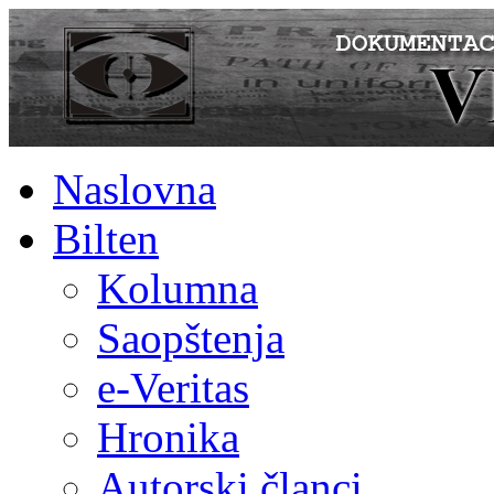
Naslovna
Bilten
Kolumna
Saopštenja
e-Veritas
Hronika
Autorski članci