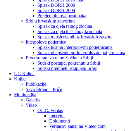
Spisak DORH 2009
Spisak DORH 2004
Pregled obnova postupaka
Srbi u hrvatskim zatvorima
Spisak za djela ratnog zločina
Spisak za djela klasičnog kriminala
Spisak transferisanih iz hrvatskih zatvora
Interpolove potjernice
Spisak lica na Interpolovim potjernicama
Spisak uhapšenih po Interpolovim potjernicama
Procesuirani za ratne zločine u Srbiji
Sudski postupci pokrenuti u Srbiji
Sudski predmeti ustupljeni Srbiji
UG Kalina
Knjige
Publikacije
Savo Štrbac – Priče
Multimedija
Galerija
Video
D.I.C. Veritas
Intervjui
Dokumenti
Veritasov kanal na Vimeo.com