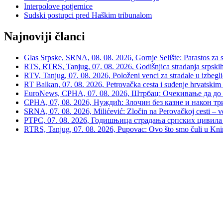
Interpolove potjernice
Sudski postupci pred Haškim tribunalom
Najnoviji članci
Glas Srpske, SRNA, 08. 08. 2026, Gornje Selište: Parastos za sr
RTS, RTRS, Tanjug, 07. 08. 2026, Godišnjica stradanja srpskih c
RTV, Tanjug, 07. 08. 2026, Položeni venci za stradale u izbegli
RT Balkan, 07. 08. 2026, Petrovačka cesta i suđenje hrvatskim
EuroNews, СРНА, 07. 08. 2026, Штрбац: Очекивање да до 
СРНА, 07, 08. 2026, Нуждић: Злочин без казне и након тр
SRNA, 07. 08. 2026, Milićević: Zločin na Perovačkoj cesti –
РТРС, 07. 08. 2026, Годишњица страдања српских цивила 
RTRS, Tanjug, 07. 08. 2026, Pupovac: Ovo što smo čuli u Kninu 