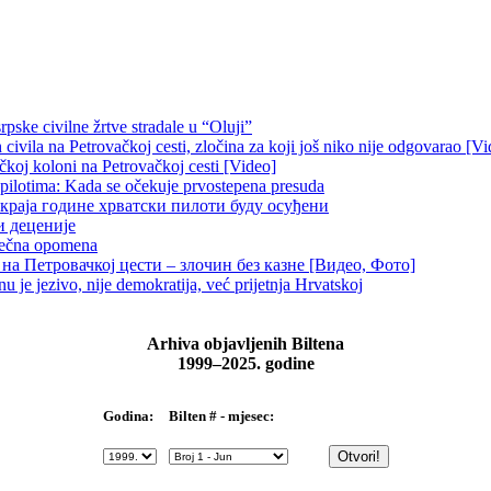
pske civilne žrtve stradale u “Oluji”
ivila na Petrovačkoj cesti, zločina za koji još niko nije odgovarao [Vi
čkoj koloni na Petrovačkoj cesti [Video]
 pilotima: Kada se očekuje prvostepena presuda
краја године хрватски пилоти буду осуђени
и деценије
 večna opomena
на Петровачкој цести – злочин без казне [Видео, Фото]
je jezivo, nije demokratija, već prijetnja Hrvatskoj
Arhiva objavljenih Biltena
1999–2025. godine
Bilten # - mjesec:
Godina: