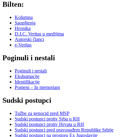
Bilten:
Kolumna
Saopštenja
Hronika
D.I.C. Veritas u medijima
Autorski članci
e-Veritas
Poginuli i nestali
Poginuli i nestali
Ekshumacije
Identifikacije
Pomeni – In memoriam
Sudski postupci
Tužbe za genocid pred MSP
Sudski postupci protiv Srba u RH
Sudski postupci protiv Hrvata u RH
Sudski postupci pred pravosuđem Republike Srbije
Sudski postupci na prostoru Ex Jugoslavije