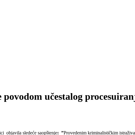
je povodom učestalog procesuiran
ici objavila sledeće saopštenje
: ”
Provedenim kriminalističkim istraživ