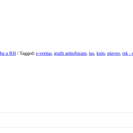
Srba u RH
/
Tagged:
e-veritas
,
grafit antisrbizam
,
ius
,
knin
,
plavno
,
rsk -