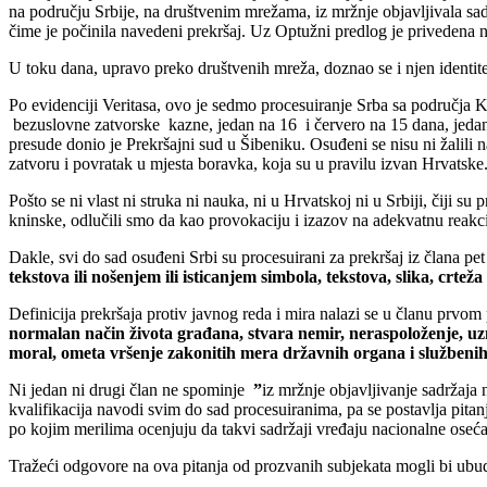
na području Srbije, na društvenim mrežama, iz mržnje objavljivala sadr
čime je počinila navedeni prekršaj. Uz Optužni predlog je privedena 
U toku dana, upravo preko društvenih mreža, doznao se i njen identit
Po evidenciji Veritasa, ovo je sedmo procesuiranje Srba sa područja Kn
bezuslovne zatvorske kazne, jedan na 16 i červero na 15 dana, jedan
presude donio je Prekršajni sud u Šibeniku. Osuđeni se nisu ni žalili 
zatvoru i povratak u mjesta boravka, koja su u pravilu izvan Hrvatske
Pošto se ni vlast ni struka ni nauka, ni u Hrvatskoj ni u Srbiji, čiji s
kninske, odlučili smo da kao provokaciju i izazov na adekvatnu reakc
Dakle, svi do sad osuđeni Srbi su procesuirani za prekršaj iz člana pet
tekstova ili nošenjem ili isticanjem simbola, tekstova, slika, crt
Definicija prekršaja protiv javnog reda i mira nalazi se u članu prvo
normalan način života građana, stvara nemir, neraspoloženje, uz
moral, ometa vršenje zakonitih mera državnih organa i službeni
Ni jedan ni drugi član ne spominje
”
iz mržnje objavljivanje sadržaja
kvalifikacija navodi svim do sad procesuiranima, pa se postavlja pitan
po kojim merilima ocenjuju da takvi sadržaji vređaju nacionalne oseća
Tražeći odgovore na ova pitanja od prozvanih subjekata mogli bi ubu