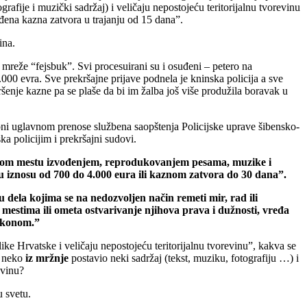
afije i muzički sadržaj) i veličaju nepostojeću teritorijalnu tvorevinu
đena kazna zatvora u trajanju od 15 dana”.
ina.
 mreže “fejsbuk”. Svi procesuirani su i osuđeni – petero na
0 evra. Sve prekršajne prijave podnela je kninska policija a sve
ršenje kazne pa se plaše da bi im žalba još više produžila boravak u
regioni uglavnom prenose službena saopštenja Policijske uprave šibensko-
 policijim i prekršajni sudovi.
om mestu izvođenjem, reprodukovanjem pesama, muzike i
m u iznosu od 700 do 4.000 eura ili kaznom zatvora do 30 dana”.
u dela kojima se na nedozvoljen način remeti mir, rad ili
mestima ili ometa ostvarivanje njihova prava i dužnosti, vređa
zakonom.”
e Hrvatske i veličaju nepostojeću teritorijalnu tvorevinu”, kakva se
e neko
iz mržnje
postavio neki sadržaj (tekst, muziku, fotografiju …) i
evinu?
 svetu.