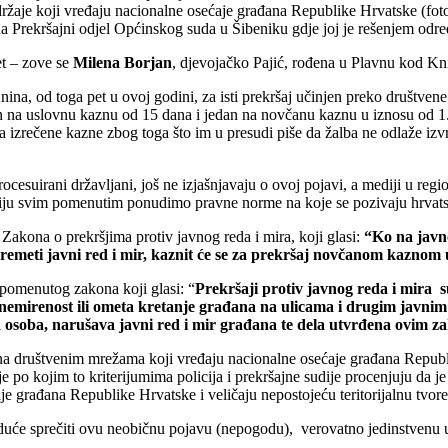
žaje koji vređaju nacionalne osećaje građana Republike Hrvatske (fotogr
na Prekršajni odjel Općinskog suda u Šibeniku gdje joj je rešenjem odre
et – zove se
Milena Borjan
, djevojačko Pajić, rođena u Plavnu kod Kn
ina, od toga pet u ovoj godini, za isti prekršaj učinjen preko društvene
 na uslovnu kaznu od 15 dana i jedan na novčanu kaznu u iznosu od 1.00
na izrečene kazne zbog toga što im u presudi piše da žalba ne odlaže izv
.
u procesuirani državljani, još ne izjašnjavaju o ovoj pojavi, a mediji u 
iju svim pomenutim ponudimo pravne norme na koje se pozivaju hrvatska
 Zakona o prekršjima protiv javnog reda i mira, koji glasi:
“Ko na javn
eža remeti javni red i mir, kaznit će se za prekršaj novčanom kazno
m pomenutog zakona koji glasi: “
Prekršaji protiv javnog reda i mira s
nemirenost ili ometa kretanje građana na ulicama i drugim javnim 
h osoba, narušava javni red i mir građana te dela utvrđena ovim 
 na društvenim mrežama koji vređaju nacionalne osećaje građana Republik
je po kojim to kriterijumima policija i prekršajne sudije procenjuju da j
je građana Republike Hrvatske i veličaju nepostojeću teritorijalnu tvor
duće sprečiti ovu neobičnu pojavu (nepogodu), verovatno jedinstvenu u