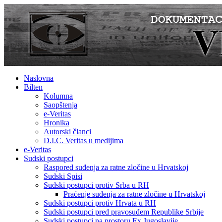
Naslovna
Bilten
Kolumna
Saopštenja
e-Veritas
Hronika
Autorski članci
D.I.C. Veritas u medijima
e-Veritas
Sudski postupci
Raspored suđenja za ratne zločine u Hrvatskoj
Sudski Spisi
Sudski postupci protiv Srba u RH
Praćenje suđenja za ratne zločine u Hrvatskoj
Sudski postupci protiv Hrvata u RH
Sudski postupci pred pravosuđem Republike Srbije
Sudski postupci na prostoru Ex Jugoslavije