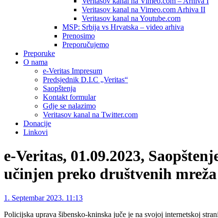
Veritasov kanal na Vimeo.com – Arhiva I
Veritasov kanal na Vimeo.com Arhiva II
Veritasov kanal na Youtube.com
MSP: Srbija vs Hrvatska – video arhiva
Prenosimo
Preporučujemo
Preporuke
O nama
e-Veritas Impresum
Predsjednik D.I.C „Veritas“
Saopštenja
Kontakt formular
Gdje se nalazimo
Veritasov kanal na Twitter.com
Donacije
Linkovi
e-Veritas, 01.09.2023, Saopšten
učinjen preko društvenih mreža
1. Septembar 2023. 11:13
Policijska uprava šibensko-kninska juče je na svojoj internetskoj stran