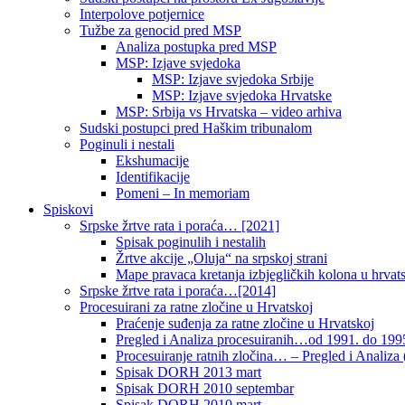
Interpolove potjernice
Tužbe za genocid pred MSP
Analiza postupka pred MSP
MSP: Izjave svjedoka
MSP: Izjave svjedoka Srbije
MSP: Izjave svjedoka Hrvatske
MSP: Srbija vs Hrvatska – video arhiva
Sudski postupci pred Haškim tribunalom
Poginuli i nestali
Ekshumacije
Identifikacije
Pomeni – In memoriam
Spiskovi
Srpske žrtve rata i poraća… [2021]
Spisak poginulih i nestalih
Žrtve akcije „Oluja“ na srpskoj strani
Mape pravaca kretanja izbjegličkih kolona u hrvats
Srpske žrtve rata i poraća…[2014]
Procesuirani za ratne zločine u Hrvatskoj
Praćenje suđenja za ratne zločine u Hrvatskoj
Pregled i Analiza procesuiranih…od 1991. do 1995
Procesuiranje ratnih zločina… – Pregled i Analiza (
Spisak DORH 2013 mart
Spisak DORH 2010 septembar
Spisak DORH 2010 mart