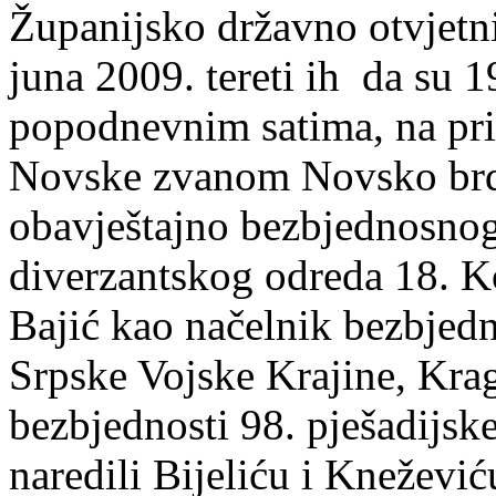
Županijsko državno otvjetn
juna 2009. tereti ih da su 
popodnevnim satima, na pr
Novske zvanom Novsko brdo
obavještajno bezbjednosnog
diverzantskog odreda 18. K
Bajić kao načelnik bezbjedn
Srpske Vojske Krajine, Kra
bezbjednosti 98. pješadijsk
naredili Bijeliću i Kneževi