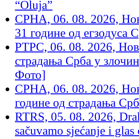
“Oluja”
СРНА, 06. 08. 2026, Н
31 године од егзодуса С
РТРС, 06. 08. 2026, Нов
страдања Срба у злочин
Фото]
СРНА, 06. 08. 2026, Н
године од страдања Срб
RTRS, 05. 08. 2026, Drak
sačuvamo sjećanje i glas