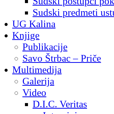
Sudski postupci pokr
Sudski predmeti ustu
UG Kalina
Knjige
Publikacije
Savo Štrbac – Priče
Multimedija
Galerija
Video
D.I.C. Veritas