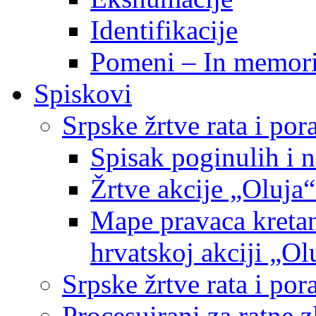
Identifikacije
Pomeni – In memor
Spiskovi
Srpske žrtve rata i po
Spisak poginulih i n
Žrtve akcije „Oluja“
Mape pravaca kretan
hrvatskoj akciji „Ol
Srpske žrtve rata i p
Procesuirani za ratne 