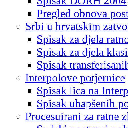
Spisak DORH 2004
Pregled obnova pos
Srbi u hrvatskim zatv
Spisak za djela ratn
Spisak za djela klas
Spisak transferisani
Interpolove potjernice
Spisak lica na Inte
Spisak uhapšenih po
Procesuirani za ratne z