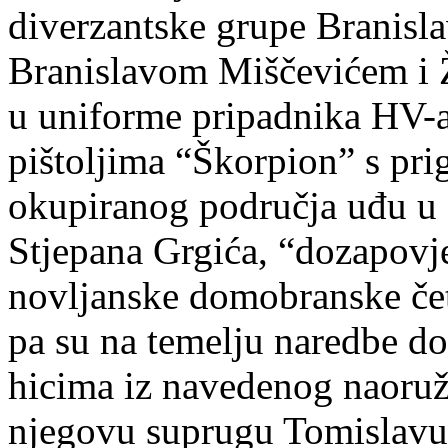
diverzantske grupe Branisla
Branislavom Miščevićem i 
u uniforme pripadnika HV-a
pištoljima “Škorpion” s pri
okupiranog područja uđu u 
Stjepana Grgića, “dozapovj
novljanske domobranske čet
pa su na temelju naredbe do
hicima iz navedenog naoruža
njegovu suprugu Tomislavu 