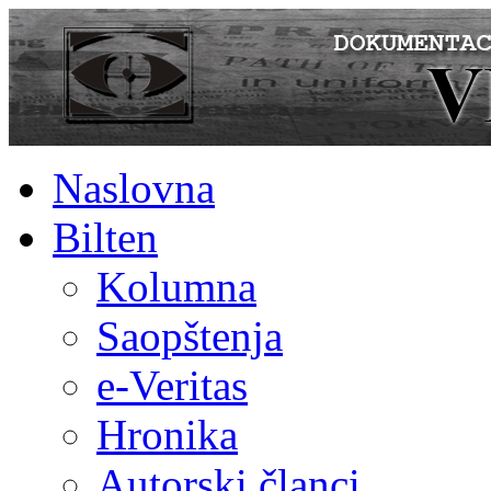
Naslovna
Bilten
Kolumna
Saopštenja
e-Veritas
Hronika
Autorski članci