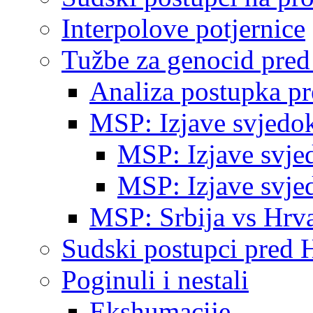
Interpolove potjernice
Tužbe za genocid pre
Analiza postupka p
MSP: Izjave svjedo
MSP: Izjave svje
MSP: Izjave svje
MSP: Srbija vs Hrva
Sudski postupci pred 
Poginuli i nestali
Ekshumacije