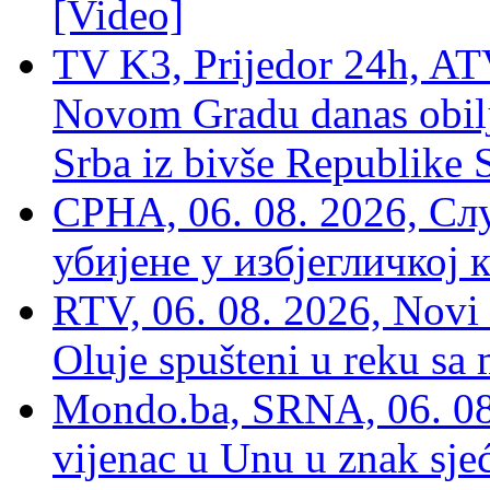
[Video]
TV K3, Prijedor 24h, ATV
Novom Gradu danas obilj
Srba iz bivše Republike 
СРНА, 06. 08. 2026, Сл
убијене у избјегличкој 
RTV, 06. 08. 2026, Novi 
Oluje spušteni u reku sa
Mondo.ba, SRNA, 06. 08
vijenac u Unu u znak sjeć