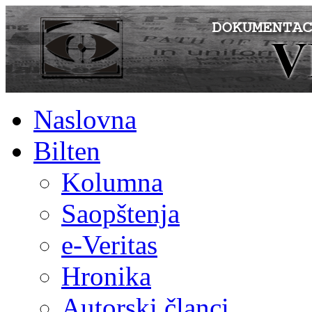
Naslovna
Bilten
Kolumna
Saopštenja
e-Veritas
Hronika
Autorski članci