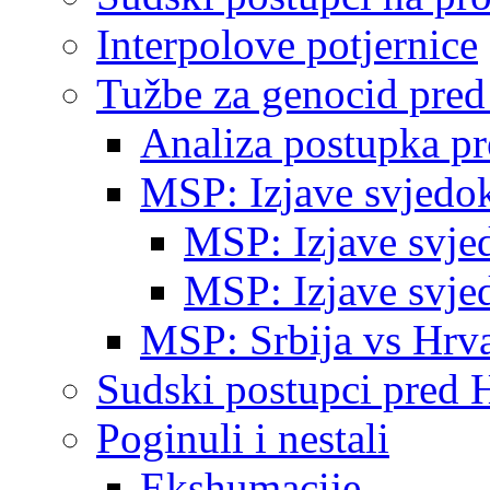
Interpolove potjernice
Tužbe za genocid pre
Analiza postupka p
MSP: Izjave svjedo
MSP: Izjave svje
MSP: Izjave svje
MSP: Srbija vs Hrva
Sudski postupci pred 
Poginuli i nestali
Ekshumacije