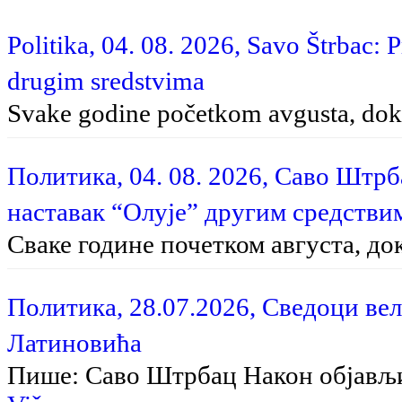
Politika, 04. 08. 2026, Savo Štrbac: 
drugim sredstvima
Svake godine početkom avgusta, dok 
Политика, 04. 08. 2026, Саво Штр
наставак “Олује” другим средстви
Сваке године почетком августа, до
Политика, 28.07.2026, Сведоци вел
Латиновића
Пише: Саво Штрбац На­кон об­ја­вљи­в