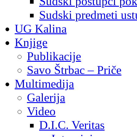
Sudski postupci pokr
Sudski predmeti ustu
UG Kalina
Knjige
Publikacije
Savo Štrbac – Priče
Multimedija
Galerija
Video
D.I.C. Veritas