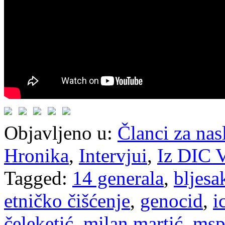
Objavljeno u:
Članci za na
Hronika
,
Intervjui
,
Iz DIC V
Tagged:
14 generala
,
bljesa
etničko čišćenje
,
genocid
,
i
čeleketić
,
milan martić
,
ms