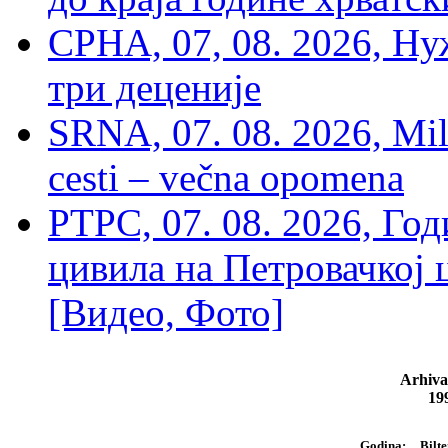
СРНА, 07, 08. 2026, Ну
три деценије
SRNA, 07. 08. 2026, Mil
cesti – večna opomena
РТРС, 07. 08. 2026, Г
цивила на Петровачкој ц
[Видео, Фото]
Arhiva
19
Bilte
Godina: