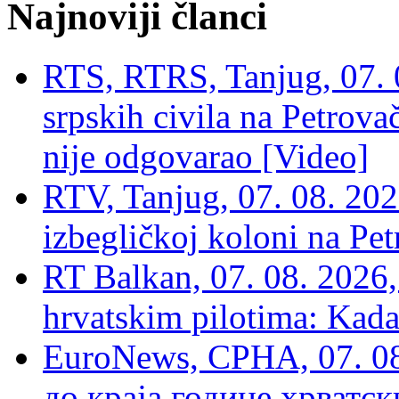
Najnoviji članci
RTS, RTRS, Tanjug, 07. 0
srpskih civila na Petrovač
nije odgovarao [Video]
RTV, Tanjug, 07. 08. 2026
izbegličkoj koloni na Pet
RT Balkan, 07. 08. 2026,
hrvatskim pilotima: Kada
EuroNews, СРНА, 07. 0
до краја године хрватс