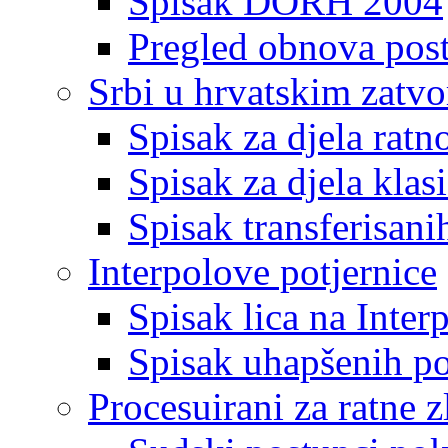
Spisak DORH 2004
Pregled obnova pos
Srbi u hrvatskim zatv
Spisak za djela ratn
Spisak za djela klas
Spisak transferisani
Interpolove potjernice
Spisak lica na Inte
Spisak uhapšenih po
Procesuirani za ratne z