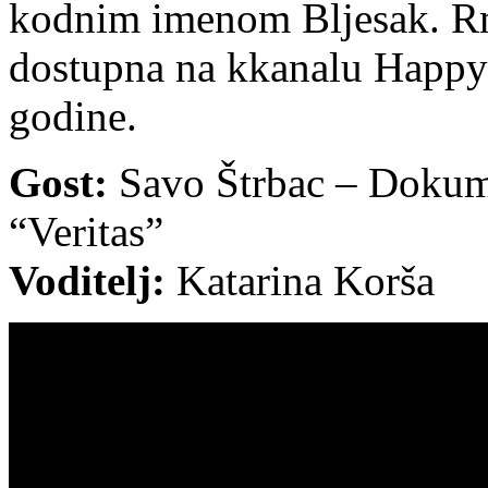
kodnim imenom Bljesak. Rmi
dostupna na kkanalu Happy t
godine.
Gost:
Savo Štrbac – Dokume
“Veritas”
Voditelj:
Katarina Korša