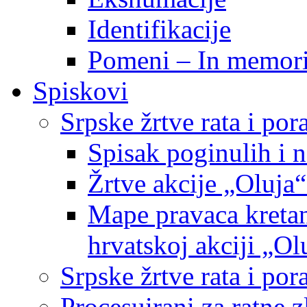
Identifikacije
Pomeni – In memor
Spiskovi
Srpske žrtve rata i po
Spisak poginulih i n
Žrtve akcije „Oluja“
Mape pravaca kretan
hrvatskoj akciji „Ol
Srpske žrtve rata i p
Procesuirani za ratne 