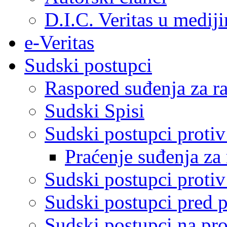
D.I.C. Veritas u medij
e-Veritas
Sudski postupci
Raspored suđenja za ra
Sudski Spisi
Sudski postupci proti
Praćenje suđenja za 
Sudski postupci proti
Sudski postupci pred 
Sudski postupci na pro