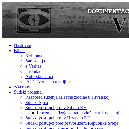
Naslovna
Bilten
Kolumna
Saopštenja
e-Veritas
Hronika
Autorski članci
D.I.C. Veritas u medijima
e-Veritas
Sudski postupci
Raspored suđenja za ratne zločine u Hrvatskoj
Sudski Spisi
Sudski postupci protiv Srba u RH
Praćenje suđenja za ratne zločine u Hrvatskoj
Sudski postupci protiv Hrvata u RH
Sudski postupci pred pravosuđem Republike Srbije
Sudski postupci na prostoru Ex Jugoslavije