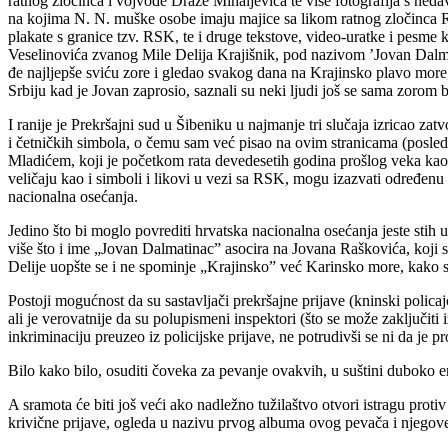
ratnog zločinca i vojvode Draže Mihaljevića te više fotografija s ned
na kojima N. N. muške osobe imaju majice sa likom ratnog zločinca Ra
plakate s granice tzv. RSK, te i druge tekstove, video-uratke i pesme 
Veselinovića zvanog Mile Delija Krajišnik, pod nazivom ’Jovan Dalmati
đe najljepše sviću zore i gledao svakog dana na Krajinsko plavo more,
Srbiju kad je Jovan zaprosio, saznali su neki ljudi još se sama zorom
I ranije je Prekršajni sud u Šibeniku u najmanje tri slučaja izricao 
i četničkih simbola, o čemu sam već pisao na ovim stranicama (posled
Mladićem, koji je početkom rata devedesetih godina prošlog veka kao k
veličaju kao i simboli i likovi u vezi sa RSK, mogu izazvati određen
nacionalna osećanja.
Jedino što bi moglo povrediti hrvatska nacionalna osećanja jeste st
više što i ime „Jovan Dalmatinac” asocira na Jovana Raškovića, koji
Delije uopšte se i ne spominje „Krajinsko” već Karinsko more, kako se 
Postoji mogućnost da su sastavljači prekršajne prijave (kninski polica
ali je verovatnije da su polupismeni inspektori (što se može zaključit
inkriminaciju preuzeo iz policijske prijave, ne potrudivši se ni da je pr
Bilo kako bilo, osuditi čoveka za pevanje ovakvih, u suštini duboko e
A sramota će biti još veći ako nadležno tužilaštvo otvori istragu pro
krivične prijave, ogleda u nazivu prvog albuma ovog pevača i njegove 