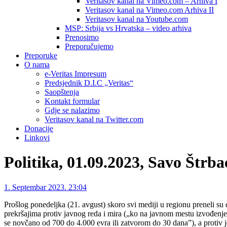
Veritasov kanal na Vimeo.com – Arhiva I
Veritasov kanal na Vimeo.com Arhiva II
Veritasov kanal na Youtube.com
MSP: Srbija vs Hrvatska – video arhiva
Prenosimo
Preporučujemo
Preporuke
O nama
e-Veritas Impresum
Predsjednik D.I.C „Veritas“
Saopštenja
Kontakt formular
Gdje se nalazimo
Veritasov kanal na Twitter.com
Donacije
Linkovi
Politika, 01.09.2023, Savo Štr
1. Septembar 2023. 23:04
Prošlog ponedeljka (21. avgust) skoro svi mediji u regionu preneli su 
prekršajima protiv javnog reda i mira („ko na javnom mestu izvođenjem
se novčano od 700 do 4.000 evra ili zatvorom do 30 dana”), a protiv