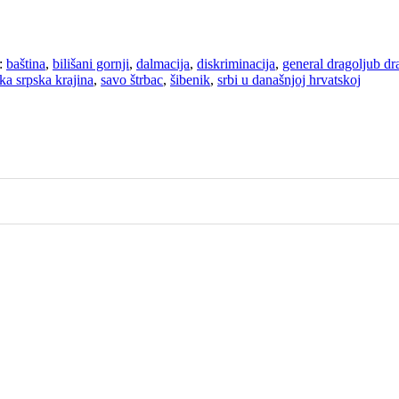
:
baština
,
bilišani gornji
,
dalmacija
,
diskriminacija
,
general dragoljub dr
ika srpska krajina
,
savo štrbac
,
šibenik
,
srbi u današnjoj hrvatskoj