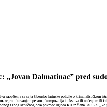
bac: „Jovan Dalmatinac” pred su
dva saopštenja sa sajta šibensko-kninske policije o kriminalističkom is
, reprodukovanjem pesama, kompozicija i tekstova ili nošenjem ili istica
 jednog i zbog krivičnog dela povrede ugleda RH iz člana 349 KZ („ko