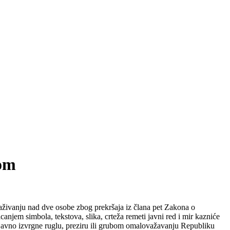
dom
traživanju nad dve osobe zbog prekršaja iz člana pet Zakona o
njem simbola, tekstova, slika, crteža remeti javni red i mir kazniće
 javno izvrgne ruglu, preziru ili grubom omalovažavanju Republiku