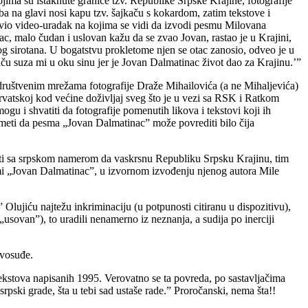
jima su istaknute granice tzv. Republike Srpske Krajine, fotografije
a na glavi nosi kapu tzv. šajkaču s kokardom, zatim tekstove i
stavio video-uradak na kojima se vidi da izvodi pesmu Milovana
c, malo čudan i uslovan kažu da se zvao Jovan, rastao je u Krajini,
og sirotana. U bogatstvu prokletome njen se otac zanosio, odveo je u
iču suza mi u oku sinu jer je Jovan Dalmatinac život dao za Krajinu.’”
a društvenim mrežama fotografije Draže Mihailovića (a ne Mihaljevića)
vatskoj kod većine doživljaj sveg što je u vezi sa RSK i Ratkom
u i shvatiti da fotografije pomenutih likova i tekstovi koji ih
umeti da pesma „Jovan Dalmatinac” može povrediti bilo čija
čiti sa srpskom namerom da vaskrsnu Republiku Srpsku Krajinu, tim
smi „Jovan Dalmatinac”, u izvornom izvođenju njenog autora Mile
 Olujiću najtežu inkriminaciju (u potpunosti citiranu u dispozitivu),
„usovan”), to uradili nenamerno iz neznanja, a sudija po inerciji
avosuđe.
tekstova napisanih 1995. Verovatno se ta povreda, po sastavljačima
pski grade, šta u tebi sad ustaše rade.” Proročanski, nema šta!!