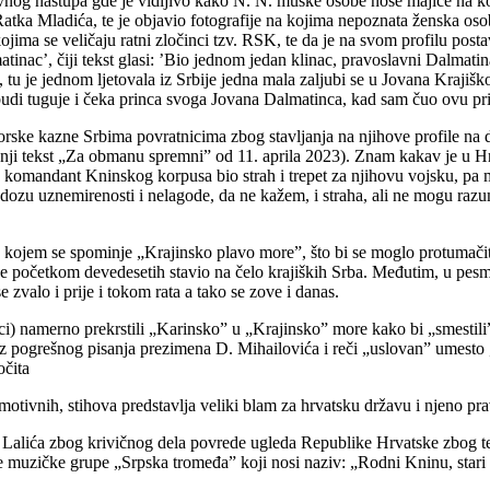
avnog nastupa gde je vidljivo kako N. N. muške osobe nose majice na ko
tka Mladića, te je objavio fotografije na kojima nepoznata ženska osob
kojima se veličaju ratni zločinci tzv. RSK, te da je na svom profilu po
nac’, čiji tekst glasi: ’Bio jednom jedan klinac, pravoslavni Dalmatina
 tu je jednom ljetovala iz Srbije jedna mala zaljubi se u Jovana Krajišk
 budi tuguje i čeka princa svoga Jovana Dalmatinca, kad sam čuo ovu pr
zatvorske kazne Srbima povratnicima zbog stavljanja na njihove profile n
nji tekst „Za obmanu spremni” od 11. aprila 2023). Znam kakav je u Hr
omandant Kninskog korpusa bio strah i trepet za njihovu vojsku, pa mog
u dozu uznemirenosti i nelagode, da ne kažem, i straha, ali ne mogu raz
ih u kojem se spominje „Krajinsko plavo more”, što bi se moglo protuma
 se početkom devedesetih stavio na čelo krajiških Srba. Međutim, u pe
zvalo i prije i tokom rata a tako se zove i danas.
jci) namerno prekrstili „Karinsko” u „Krajinsko” more kako bi „smestili”
i iz pogrešnog pisanja prezimena D. Mihailovića i reči „uslovan” umesto 
očita
motivnih, stihova predstavlja veliki blam za hrvatsku državu i njeno pr
tiv Lalića zbog krivičnog dela povrede ugleda Republike Hrvatske zbog 
muzičke grupe „Srpska tromeđa” koji nosi naziv: „Rodni Kninu, stari sr