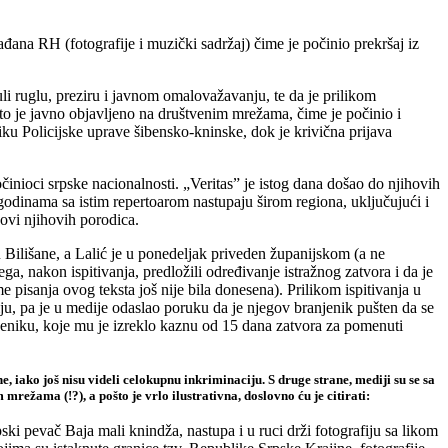
đana RH (fotografije i muzički sadržaj) čime je počinio prekršaj iz
i ruglu, preziru i javnom omalovažavanju, te da je prilikom
što je javno objavljeno na društvenim mrežama, čime je počinio i
ku Policijske uprave šibensko-kninske, dok je krivična prijava
inioci srpske nacionalnosti. „Veritas” je istog dana došao do njihovih
odinama sa istim repertoarom nastupaju širom regiona, uključujući i
novi njihovih porodica.
 Bilišane, a Lalić je u ponedeljak priveden županijskom (a ne
a, nakon ispitivanja, predložili određivanje istražnog zatvora i da je
 pisanja ovog teksta još nije bila donesena). Prilikom ispitivanja u
diju, pa je u medije odaslao poruku da je njegov branjenik pušten da se
ibeniku, koje mu je izreklo kaznu od 15 dana zatvora za pomenuti
iako još nisu videli celokupnu inkriminaciju. S druge strane, mediji su se sa
žama (!?), a pošto je vrlo ilustrativna, doslovno ću je citirati:
ski pevač Baja mali knindža, nastupa i u ruci drži fotografiju sa likom