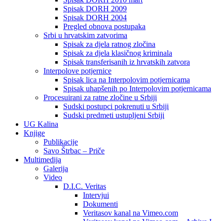
Spisak DORH 2009
Spisak DORH 2004
Pregled obnova postupaka
Srbi u hrvatskim zatvorima
Spisak za djela ratnog zločina
Spisak za djela klasičnog kriminala
Spisak transferisanih iz hrvatskih zatvora
Interpolove potjernice
Spisak lica na Interpolovim potjernicama
Spisak uhapšenih po Interpolovim potjernicama
Procesuirani za ratne zločine u Srbiji
Sudski postupci pokrenuti u Srbiji
Sudski predmeti ustupljeni Srbiji
UG Kalina
Knjige
Publikacije
Savo Štrbac – Priče
Multimedija
Galerija
Video
D.I.C. Veritas
Intervjui
Dokumenti
Veritasov kanal na Vimeo.com