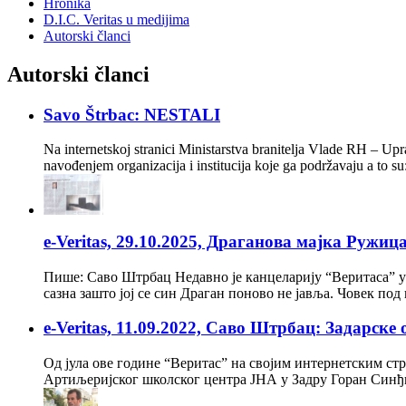
Hronika
D.I.C. Veritas u medijima
Autorski članci
Autorski članci
Savo Štrbac: NESTALI
Na internetskoj stranici Ministarstva branitelja Vlade RH – Up
navođenjem organizacija i institucija koje ga podržavaju a to s
e-Veritas, 29.10.2025, Драганова мајка Ружиц
Пише: Саво Штрбац Недавно је канцеларију “Веритасa” 
сазна зашто јој се син Драган поново не јавља. Човек п
e-Veritas, 11.09.2022, Саво Штрбац: Задарске
Од јула ове године “Веритас” на својим интернетским ст
Артиљеријског школског центра ЈНА у Задру Горан Синђи