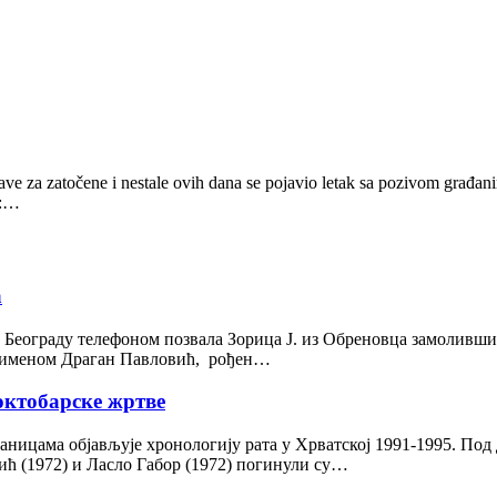
rave za zatočene i nestale ovih dana se pojavio letak sa pozivom građan
u:…
а
у Београду телефоном позвала Зорица Ј. из Обреновца замолив
од именом Драган Павловић, рођен…
 октобарске жртве
раницама објављује хронологију рата у Хрватској 1991-1995. По
ћ (1972) и Ласло Габор (1972) погинули су…