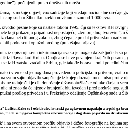
 godine”), počinjenih preko društvenih mreža.
ma, iz mržnje objavljivao sadržaje koji vređaju nacionalne osećaje gra
štinskog suda u Šibeniku izreklo novčanu kaznu od 1.000 evra.
izvodio pesme koje su nastale tokom 1995. čiji su tekstovi RH izvrgnul
e koji prikazuju pripadnost nepostojećoj „teritorijalnoj tvorevini”, a 
iz člana pet citiranog zakona, zbog čega je predat pritvorskom nadzorni
 biti podnesen i optužni predlog (prekršajna prijava).
ih, iz opisa njihovih inkriminacija svako je mogao da zaključi da su poč
alić iz Plavna kod Knina. Obojica se bave pevanjem krajiških pesama, g
 se iz Hrvatske vraćali u Srbiju, gde takođe borave i oni i pojedini čla
nato i vreme od jednog dana provedeno u policijskom pritvoru, vratio u
a svom sajtu objavilo saopštenje iz kojeg doznajemo da nisu protiv njeg
isane radnje čiji je cilj donošenje državnotužilačke odluke (koja u vreme
ji nije ni znao da će njegov branjenik biti izveden i pred prekršajnog su
 optužni predlog priveden i u Prekršajno odeljenje Opštinskog suda u Š
” Lalića. Kako se i očekivalo, hrvatski ga uglavnom napadaju a srpski ga brane, 
, mada se njegova kompletna inkriminacija istog dana pojavila na društvenim mre
’ i na svom otvorenom profilu objavio i držao fotografije na kojima srp