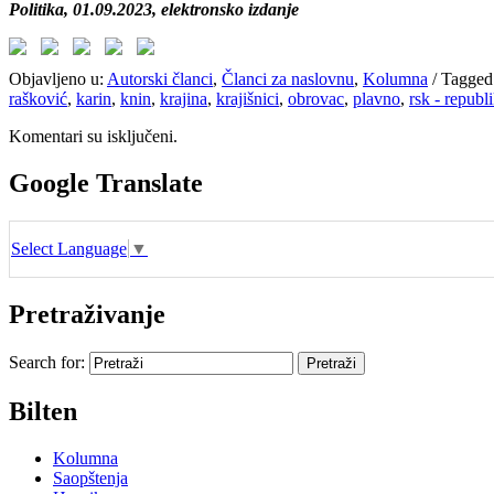
Politika, 01.09.2023, elektronsko izdanje
Objavljeno u:
Autorski članci
,
Članci za naslovnu
,
Kolumna
/
Tagged
rašković
,
karin
,
knin
,
krajina
,
krajišnici
,
obrovac
,
plavno
,
rsk - republ
Komentari su isključeni.
Google Translate
Select Language
▼
Pretraživanje
Search for:
Bilten
Kolumna
Saopštenja