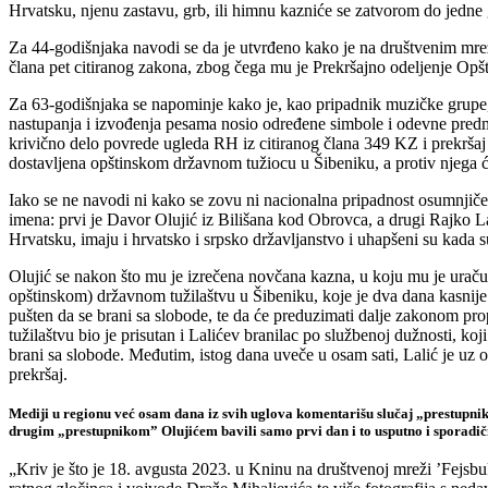
Hrvatsku, njenu zastavu, grb, ili himnu kazniće se zatvorom do jedne
Za 44-godišnjaka navodi se da je utvrđeno kako je na društvenim mreža
člana pet citiranog zakona, zbog čega mu je Prekršajno odeljenje Op
Za 63-godišnjaka se napominje kako je, kao pripadnik muzičke grupe, 
nastupanja i izvođenja pesama nosio određene simbole i odevne predmet
krivično delo povrede ugleda RH iz citiranog člana 349 KZ i prekršaj 
dostavljena opštinskom državnom tužiocu u Šibeniku, a protiv njega će
Iako se ne navodi ni kako se zovu ni nacionalna pripadnost osumnjičen
imena: prvi je Davor Olujić iz Bilišana kod Obrovca, a drugi Rajko L
Hrvatsku, imaju i hrvatsko i srpsko državljanstvo i uhapšeni su kada su
Olujić se nakon što mu je izrečena novčana kazna, u koju mu je uraču
opštinskom) državnom tužilaštvu u Šibeniku, koje je dva dana kasnije n
pušten da se brani sa slobode, te da će preduzimati dalje zakonom prop
tužilaštvu bio je prisutan i Lalićev branilac po službenoj dužnosti, ko
brani sa slobode. Međutim, istog dana uveče u osam sati, Lalić je uz
prekršaj.
Mediji u regionu već osam dana iz svih uglova komentarišu slučaj „prestupnika
drugim „prestupnikom” Olujićem bavili samo prvi dan i to usputno i sporadično
„Kriv je što je 18. avgusta 2023. u Kninu na društvenoj mreži ’Fejsbuk