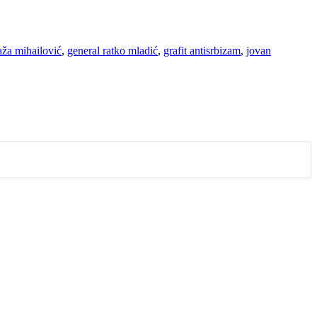
aža mihailović
,
general ratko mladić
,
grafit antisrbizam
,
jovan