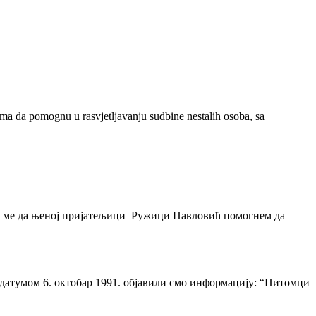
ima da pomognu u rasvjetljavanju sudbine nestalih osoba, sa
ши ме да њеној пријатељици Ружици Павловић помогнем да
д датумом 6. октобар 1991. објавили смо информацију: “Питомци