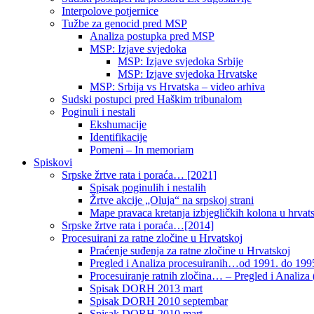
Interpolove potjernice
Tužbe za genocid pred MSP
Analiza postupka pred MSP
MSP: Izjave svjedoka
MSP: Izjave svjedoka Srbije
MSP: Izjave svjedoka Hrvatske
MSP: Srbija vs Hrvatska – video arhiva
Sudski postupci pred Haškim tribunalom
Poginuli i nestali
Ekshumacije
Identifikacije
Pomeni – In memoriam
Spiskovi
Srpske žrtve rata i poraća… [2021]
Spisak poginulih i nestalih
Žrtve akcije „Oluja“ na srpskoj strani
Mape pravaca kretanja izbjegličkih kolona u hrvats
Srpske žrtve rata i poraća…[2014]
Procesuirani za ratne zločine u Hrvatskoj
Praćenje suđenja za ratne zločine u Hrvatskoj
Pregled i Analiza procesuiranih…od 1991. do 1995
Procesuiranje ratnih zločina… – Pregled i Analiza (
Spisak DORH 2013 mart
Spisak DORH 2010 septembar
Spisak DORH 2010 mart