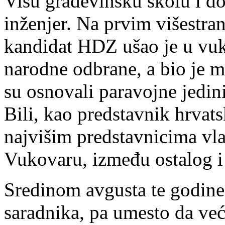
Višu građevinsku školu i do
inženjer. Na prvim višestr
kandidat HDZ ušao je u vuk
narodne odbrane, a bio je 
su osnovali paravojne jedin
Bili, kao predstavnik hrva
najvišim predstavnicima vla
Vukovaru, između ostalog i 
Sredinom avgusta te godine
saradnika, pa umesto da već