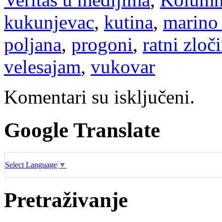
kukunjevac
,
kutina
,
marino 
poljana
,
progoni
,
ratni zloč
velesajam
,
vukovar
Komentari su isključeni.
Google Translate
Select Language
▼
Pretraživanje