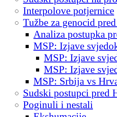
Interpolove potjernice
Tužbe za genocid pre
Analiza postupka p
MSP: Izjave svjedo
MSP: Izjave svje
MSP: Izjave svje
MSP: Srbija vs Hrva
Sudski postupci pred 
Poginuli i nestali
Ekshumacije