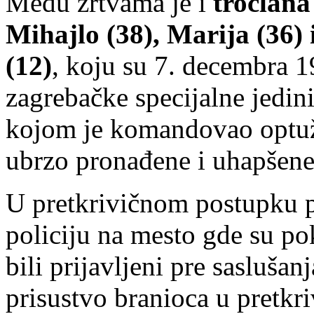
Među žrtvama je i
tročlana
Mihajlo (38), Marija (36)
(12)
, koju su 7. decembra 19
zagrebačke specijalne jedin
kojom je komandovao optuž
ubrzo pronađene i uhapšene
U pretkrivičnom postupku pr
policiju na mesto gde su pok
bili prijavljeni pre sasluša
prisustvo branioca u pretk