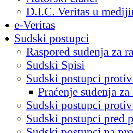
D.I.C. Veritas u medij
e-Veritas
Sudski postupci
Raspored suđenja za ra
Sudski Spisi
Sudski postupci proti
Praćenje suđenja za 
Sudski postupci proti
Sudski postupci pred 
Sudski postupci na pro