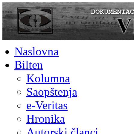
Naslovna
Bilten
Kolumna
Saopštenja
e-Veritas
Hronika
Autorski članci