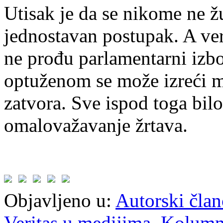
Utisak je da se nikome ne ž
jednostavan postupak. A ve
ne prođu parlamentarni izbo
optuženom se može izreći 
zatvora. Sve ispod toga bilo
omalovažavanje žrtava.
Objavljeno u:
Autorski član
Veritas u medijima
,
Kolum