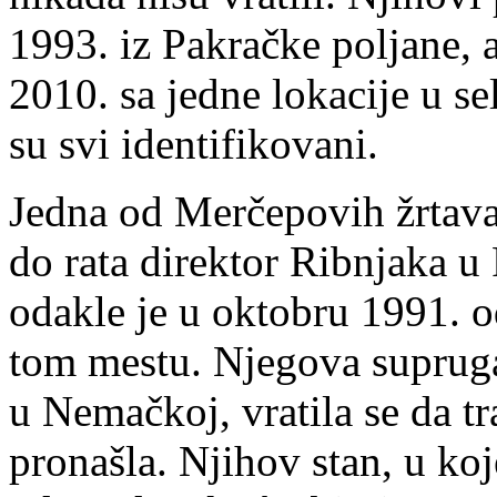
1993. iz Pakračke poljane, 
2010. sa jedne lokacije u 
su svi identifikovani.
Jedna od Merčepovih žrtava
do rata direktor Ribnjaka u 
odakle je u oktobru 1991. 
tom mestu. Njegova supruga
u Nemačkoj, vratila se da tr
pronašla. Njihov stan, u koj