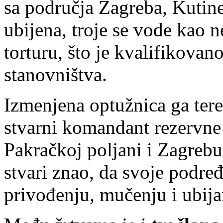
sa područja Zagreba, Kutine
ubijena, troje se vode kao ne
torturu, što je kvalifikovan
stanovništva.
Izmenjena optužnica ga tere
stvarni komandant rezervne
Pakračkoj poljani i Zagrebu, 
stvari znao, da svoje podre
privođenju, mučenju i ubijan