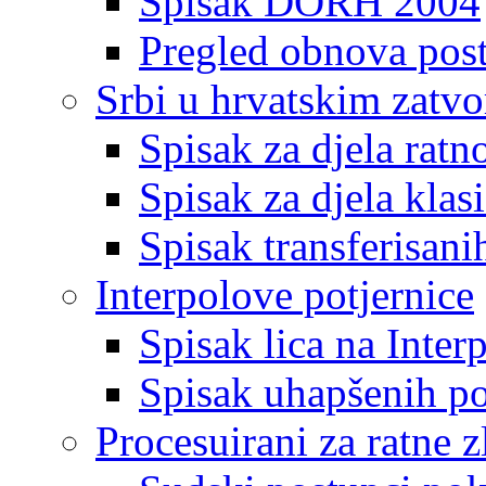
Spisak DORH 2004
Pregled obnova pos
Srbi u hrvatskim zatv
Spisak za djela ratn
Spisak za djela klas
Spisak transferisani
Interpolove potjernice
Spisak lica na Inte
Spisak uhapšenih po
Procesuirani za ratne z