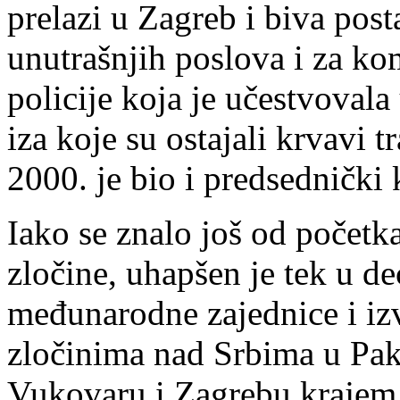
prelazi u Zagreb i biva post
unutrašnjih poslova i za ko
policije koja je učestvoval
iza koje su ostajali krvavi t
2000. je bio i predsednički 
Iako se znalo još od početk
zločine, uhapšen je tek u 
međunarodne zajednice i izv
zločinima nad Srbima u Pak
Vukovaru i Zagrebu krajem 