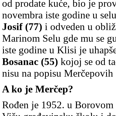
od prodate kuće, bio je pro
novembra iste godine u sel
Josif (77)
i odveden u obliž
Marinom Selu gde mu se gu
iste godine u Klisi je uhapš
Bosanac (55)
kojoj se od t
nisu na popisu Merčepovih 
A ko je Merčep?
Rođen je 1952. u Borovom 