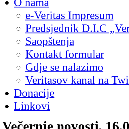
O nama
e-Veritas Impresum
Predsjednik D.I.C „Ver
Saopštenja
Kontakt formular
Gdje se nalazimo
Veritasov kanal na Twi
Donacije
Linkovi
Večernje novosti, 16.