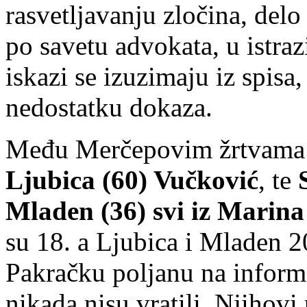
rasvetljavanju zločina, delo 
po savetu advokata, u istra
iskazi se izuzimaju iz spisa
nedostatku dokaza.
Među Merčepovim žrtvama 
Ljubica (60) Vučković
, te
Mladen (36) svi iz Marina
su 18. a Ljubica i Mladen 2
Pakračku poljanu na informa
nikada nisu vratili. Njihovi