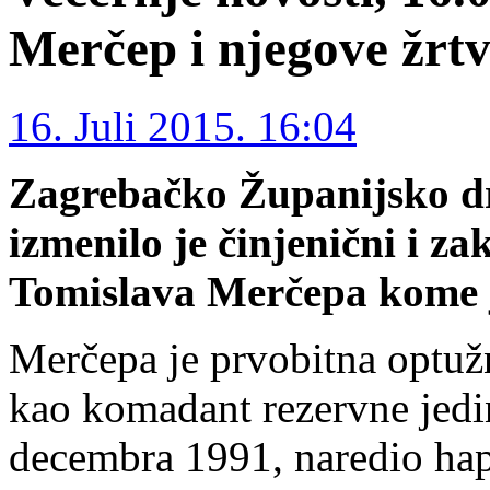
Merčep i njegove žrt
16. Juli 2015. 16:04
Zagrebačko Županijsko dr
izmenilo je činjenični i za
Tomislava Merčepa kome j
Merčepa je prvobitna optužni
kao komadant rezervne jed
decembra 1991, naredio hap