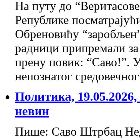
На путу до “Веритасове
Републике посматрајућ
Обреновићу “заробљен” 
радници припремали за 
прену повик: “Саво!”. 
непознатог средовечно
Политика, 19.05.2026
невин
Пише: Саво Штрбац Не­да