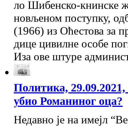
ло Ши­бен­ско-книн­ске жу
но­вље­ном по­ступ­ку, од­
(1966) из Оће­сто­ва за при
ди­це ци­вил­не осо­бе по­г
Иза ове шту­ре ад­ми­ни­с
Политика, 29.09.2021,
убио Романиног оца?
Недавно је на имејл “Ве