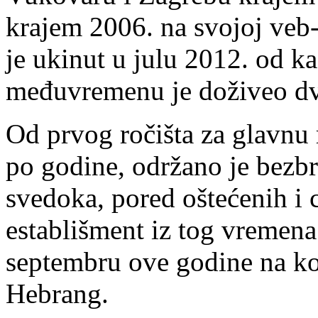
krajem 2006. na svojoj veb-
je ukinut u julu 2012. od ka
međuvremenu je doživeo dva 
Od prvog ročišta za glavnu r
po godine, održano je bezbr
svedoka, pored oštećenih i ce
establišment iz tog vremena
septembru ove godine na koj
Hebrang.