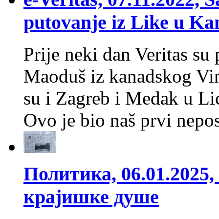
putovanje iz Like u K
Prije neki dan Veritas su p
Maoduš iz kanadskog Vind
su i Zagreb i Medak u Li
Ovo je bio naš prvi nepo
Политика, 06.01.2025
крајишке душе