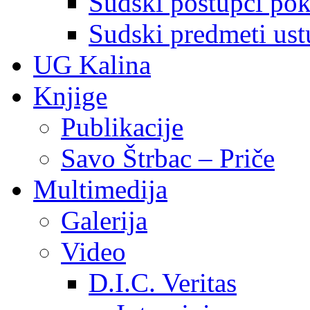
Sudski postupci pokr
Sudski predmeti ustu
UG Kalina
Knjige
Publikacije
Savo Štrbac – Priče
Multimedija
Galerija
Video
D.I.C. Veritas