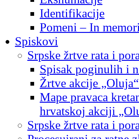
Identifikacije
Pomeni – In memor
Spiskovi
Srpske žrtve rata i po
Spisak poginulih i n
Žrtve akcije „Oluja“
Mape pravaca kretan
hrvatskoj akciji „Ol
Srpske žrtve rata i p
Procesuirani za ratne 