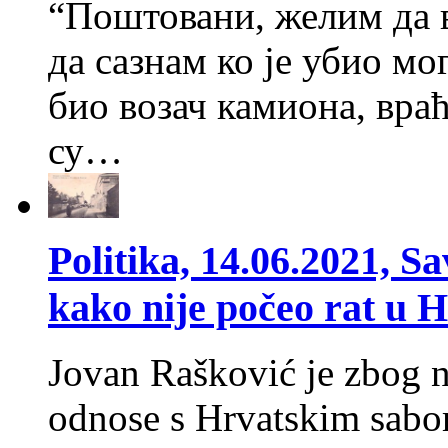
“Поштовани, желим да 
да сазнам ко је убио мо
био возач камиона, враћ
су…
Politika, 14.06.2021, S
kako nije počeo rat u 
Jovan Rašković je zbog 
odnose s Hrvatskim sabo