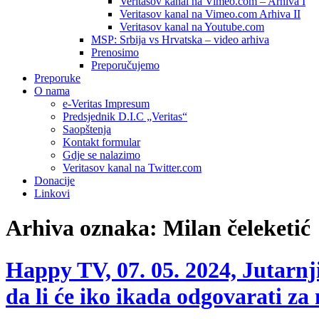
Veritasov kanal na Vimeo.com – Arhiva I
Veritasov kanal na Vimeo.com Arhiva II
Veritasov kanal na Youtube.com
MSP: Srbija vs Hrvatska – video arhiva
Prenosimo
Preporučujemo
Preporuke
O nama
e-Veritas Impresum
Predsjednik D.I.C „Veritas“
Saopštenja
Kontakt formular
Gdje se nalazimo
Veritasov kanal na Twitter.com
Donacije
Linkovi
Arhiva oznaka:
Milan čeleketić
Happy TV, 07. 05. 2024, Jutarnji
da li će iko ikada odgovarati za