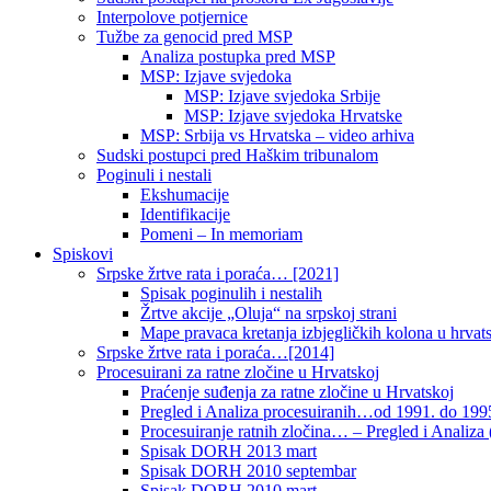
Interpolove potjernice
Tužbe za genocid pred MSP
Analiza postupka pred MSP
MSP: Izjave svjedoka
MSP: Izjave svjedoka Srbije
MSP: Izjave svjedoka Hrvatske
MSP: Srbija vs Hrvatska – video arhiva
Sudski postupci pred Haškim tribunalom
Poginuli i nestali
Ekshumacije
Identifikacije
Pomeni – In memoriam
Spiskovi
Srpske žrtve rata i poraća… [2021]
Spisak poginulih i nestalih
Žrtve akcije „Oluja“ na srpskoj strani
Mape pravaca kretanja izbjegličkih kolona u hrvats
Srpske žrtve rata i poraća…[2014]
Procesuirani za ratne zločine u Hrvatskoj
Praćenje suđenja za ratne zločine u Hrvatskoj
Pregled i Analiza procesuiranih…od 1991. do 1995
Procesuiranje ratnih zločina… – Pregled i Analiza (
Spisak DORH 2013 mart
Spisak DORH 2010 septembar
Spisak DORH 2010 mart