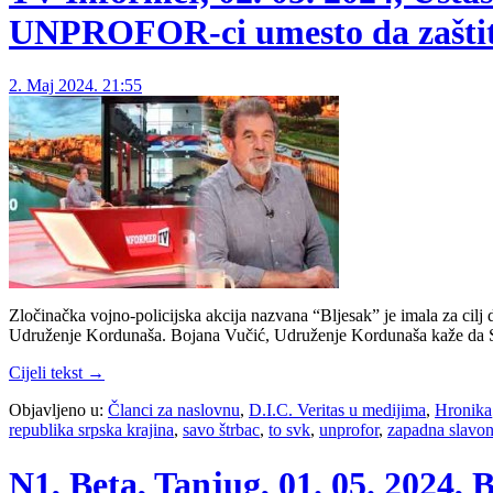
UNPROFOR-ci umesto da zaštite 
2. Maj 2024. 21:55
Zločinačka vojno-policijska akcija nazvana “Bljesak” je imala za cilj
Udruženje Kordunaša. Bojana Vučić, Udruženje Kordunaša kaže da Srb
Cijeli tekst →
Objavljeno u:
Članci za naslovnu
,
D.I.C. Veritas u medijima
,
Hronika
republika srpska krajina
,
savo štrbac
,
to svk
,
unprofor
,
zapadna slavon
N1, Beta, Tanjug, 01. 05. 2024, 