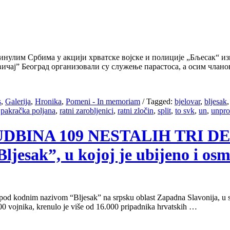
гинулим Србима у акцији хрватске војске и полиције „Бљесак“ и
ичај” Београд организовали су служење парастоса, а осим члан
s
,
Galerija
,
Hronika
,
Pomeni - In memoriam
/
Tagged:
bjelovar
,
bljesak
,
pakračka poljana
,
ratni zarobljenici
,
ratni zločin
,
split
,
to svk
,
un
,
unpro
4, SUDBINA 109 NESTALIH TRI
Bljesak”, u kojoj je ubijeno i os
od kodnim nazivom “Bljesak” na srpsku oblast Zapadna Slavonija, u sa
00 vojnika, krenulo je više od 16.000 pripadnika hrvatskih …