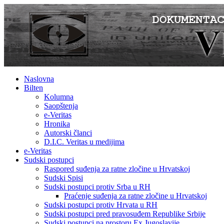
Naslovna
Bilten
Kolumna
Saopštenja
e-Veritas
Hronika
Autorski članci
D.I.C. Veritas u medijima
e-Veritas
Sudski postupci
Raspored suđenja za ratne zločine u Hrvatskoj
Sudski Spisi
Sudski postupci protiv Srba u RH
Praćenje suđenja za ratne zločine u Hrvatskoj
Sudski postupci protiv Hrvata u RH
Sudski postupci pred pravosuđem Republike Srbije
Sudski postupci na prostoru Ex Jugoslavije