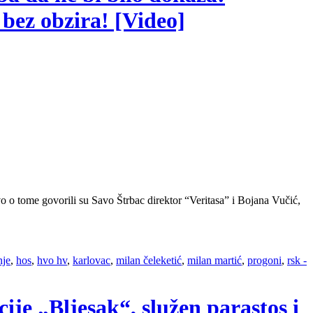
bez obzira! [Video]
o o tome govorili su Savo Štrbac direktor “Veritasa” i Bojana Vučić,
nje
,
hos
,
hvo hv
,
karlovac
,
milan čeleketić
,
milan martić
,
progoni
,
rsk -
ije „Bljesak“, služen parastos i