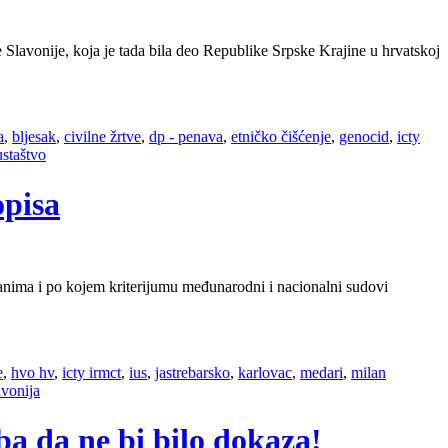
lavonije, koja je tada bila deo Republike Srpske Krajine u hrvatskoj
a
,
bljesak
,
civilne žrtve
,
dp - penava
,
etničko čišćenje
,
genocid
,
icty
ustaštvo
opisa
učanima i po kojem kriterijumu međunarodni i nacionalni sudovi
e
,
hvo hv
,
icty irmct
,
ius
,
jastrebarsko
,
karlovac
,
medari
,
milan
avonija
ba da ne bi bilo dokaza!