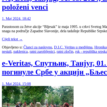
položeni venci
1. Maj 2024. 18:42
Parastosom za žrtve akcije “Bljesak” iz maja 1995. u crkvi Svetog M
snaga na područje Zapadne Slavonije, dela tadašnje Republike Srpske 
Cijeli tekst →
Objavljeno u:
Članci za naslovnu
,
D.I.C. Veritas u medijima
,
Hronika
nestali
,
paklenica
,
ratni zarobljenici
,
ratni zločin
,
rsk - republika srpsk
e-Veritas, Спутњик, Танјуг, 0
погинуле Србе у акцији „Бље
1. Maj 2024. 15:08