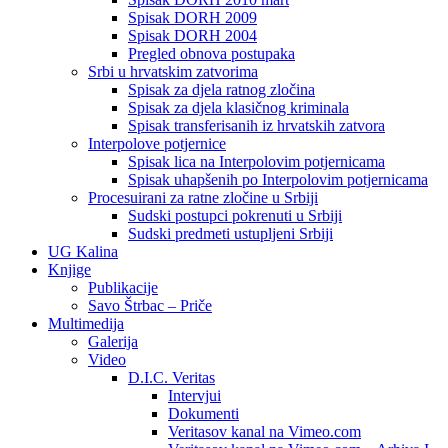
Spisak DORH 2009
Spisak DORH 2004
Pregled obnova postupaka
Srbi u hrvatskim zatvorima
Spisak za djela ratnog zločina
Spisak za djela klasičnog kriminala
Spisak transferisanih iz hrvatskih zatvora
Interpolove potjernice
Spisak lica na Interpolovim potjernicama
Spisak uhapšenih po Interpolovim potjernicama
Procesuirani za ratne zločine u Srbiji
Sudski postupci pokrenuti u Srbiji
Sudski predmeti ustupljeni Srbiji
UG Kalina
Knjige
Publikacije
Savo Štrbac – Priče
Multimedija
Galerija
Video
D.I.C. Veritas
Intervjui
Dokumenti
Veritasov kanal na Vimeo.com