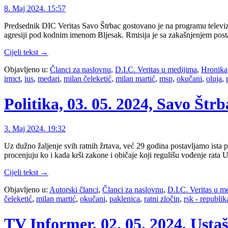
8. Maj 2024. 15:57
Predsednik DIC Veritas Savo Štrbac gostovano je na programu televiz
agresiji pod kodnim imenom Bljesak. Rmisija je sa zakašnjenjem post
Cijeli tekst →
Objavljeno u:
Članci za naslovnu
,
D.I.C. Veritas u medijima
,
Hronika
irmct
,
ius
,
medari
,
milan čeleketić
,
milan martić
,
msp
,
okučani
,
oluja
,
Politika, 03. 05. 2024, Savo Štr
3. Maj 2024. 19:32
Uz dužno žaljenje svih ratnih žrtava, već 29 godina postavljamo ista 
procenjuju ko i kada krši zakone i običaje koji regulišu vođenje rat
Cijeli tekst →
Objavljeno u:
Autorski članci
,
Članci za naslovnu
,
D.I.C. Veritas u m
čeleketić
,
milan martić
,
okučani
,
paklenica
,
ratni zločin
,
rsk - republik
TV Informer, 02. 05. 2024, Ustaš