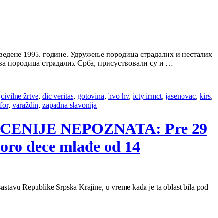
зведене 1995. године. Удружење породица страдалих и несталих
ова породица страдалих Срба, присуствовали су и …
,
civilne žrtve
,
dic veritas
,
gotovina
,
hvo hv
,
icty irmct
,
jasenovac
,
kirs
,
for
,
varaždin
,
zapadna slavonija
 DECENIJE NEPOZNATA: Pre 29
moro dece mlađe od 14
stavu Republike Srpska Krajine, u vreme kada je ta oblast bila pod