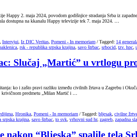
ije Happy 2. maja 2024, povodom godišnjice stradanja Srba iz zapadne S
ala dostupna na kkanalu Happy televizije tek 7. maja 2024. …
,
Intervjui
,
Iz DIC Veritas
,
Pomeni - In memoriam
/
Tagged:
14 general
paklenica
,
rsk - republika srpska krajina
,
savo štrbac
,
srbocid
,
tzv. hpc
,
bac: Slučaj „Martić” u vrtlogu pr
pitanja: ko i zašto pravi razliku između civilnih žrtava u Zagrebu i Ok
a U krivičnom predmetu „Milan Martić i …
edijima
,
Hronika
,
Pomeni - In memoriam
/
Tagged:
bljesak
,
civilne žrtv
a srpska krajina
,
savo štrbac
,
to svk
,
vrhovni sud hr
,
zagreb
,
zapadna sl
e nakon “Bljeska” spalile tela Sr