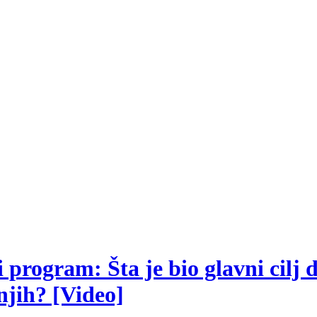
 program: Šta je bio glavni cilj d
 njih? [Video]