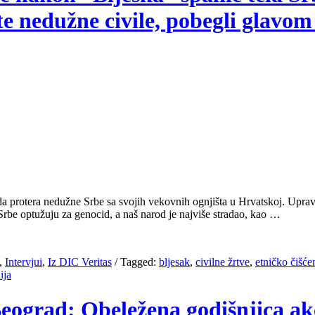
nedužne civile, pobegli glavom 
 da protera nedužne Srbe sa svojih vekovnih ognjišta u Hrvatskoj. Uprav
e optužuju za genocid, a naš narod je najviše stradao, kao …
,
Intervjui
,
Iz DIC Veritas
/
Tagged:
bljesak
,
civilne žrtve
,
etničko čišće
ija
Beograd: Obeležena godišnjica akc