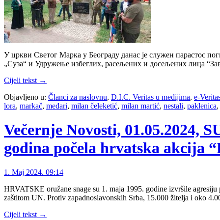
У цркви Светог Марка у Београду данас је служен парастос по
„Суза“ и Удружење избеглих, расељених и досељених лица “Зав
Cijeli tekst →
Objavljeno u:
Članci za naslovnu
,
D.I.C. Veritas u medijima
,
e-Verita
lora
,
markač
,
medari
,
milan čeleketić
,
milan martić
,
nestali
,
paklenica
Večernje Novosti, 01.05.202
godina počela hrvatska akcija “
1. Maj 2024. 09:14
HRVATSKE oružane snage su 1. maja 1995. godine izvršile agresiju p
zaštitom UN. Protiv zapadnoslavonskih Srba, 15.000 žitelja i oko 4.0
Cijeli tekst →