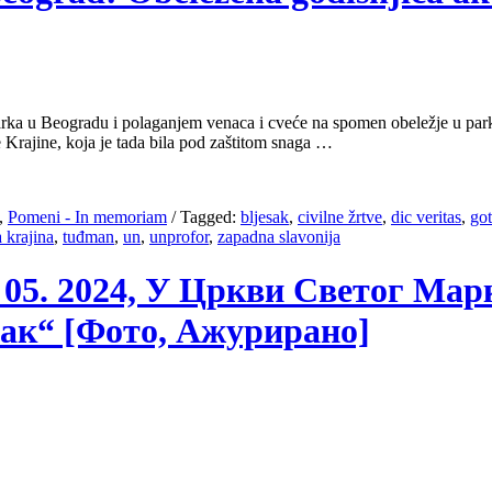
arka u Beogradu i polaganjem venaca i cveće na spomen obeležje u par
Krajine, koja je tada bila pod zaštitom snaga …
,
Pomeni - In memoriam
/
Tagged:
bljesak
,
civilne žrtve
,
dic veritas
,
go
a krajina
,
tuđman
,
un
,
unprofor
,
zapadna slavonija
1. 05. 2024, У Цркви Светог Мар
сак“ [Фото, Ажурирано]