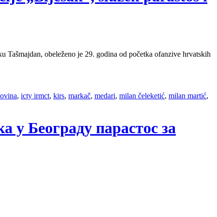
ku Tašmajdan, obeleženo je 29. godina od početka ofanzive hrvatskih
tovina
,
icty irmct
,
kirs
,
markač
,
medari
,
milan čeleketić
,
milan martić
,
ка у Београду парастос за