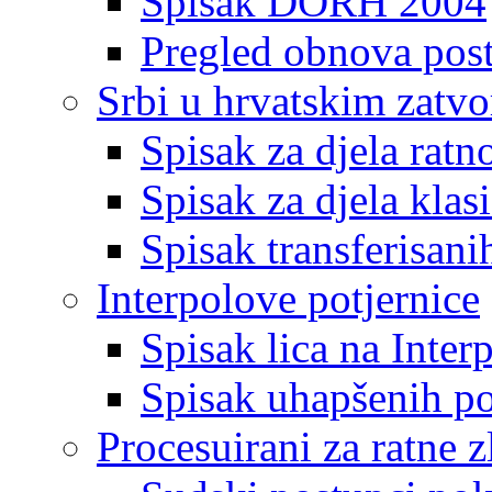
Spisak DORH 2004
Pregled obnova pos
Srbi u hrvatskim zatv
Spisak za djela ratn
Spisak za djela klas
Spisak transferisani
Interpolove potjernice
Spisak lica na Inte
Spisak uhapšenih po
Procesuirani za ratne z