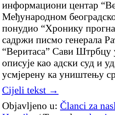
информациони центар “В
Међународном београдско
понудио “Хронику прогна
садржи писмо генерала Р
“Веритаса” Сави Штрбцу 
описује као адски суд и 
усмјерену ка уништењу с
Cijeli tekst →
Objavljeno u:
Članci za na