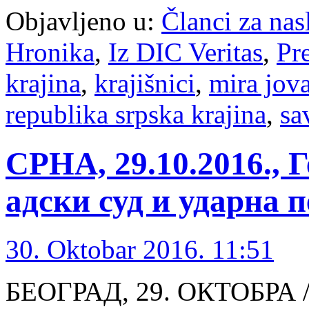
Objavljeno u:
Članci za na
Hronika
,
Iz DIC Veritas
,
Pr
krajina
,
krajišnici
,
mira jov
republika srpska krajina
,
sa
СРНА, 29.10.2016., 
адски суд и ударна
30. Oktobar 2016. 11:51
БЕОГРАД, 29. ОКТОБРА 