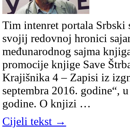
Tim intenret portala Srbski 
svojij redovnoj hronici saj
međunarodnog sajma knjiga
promocije knjige Save Štrb
Krajišnika 4 – Zapisi iz iz
septembra 2016. godine“, u
godine. O knjizi …
Cijeli tekst →