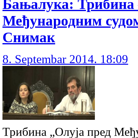
Бањалука: Трибина 
Међународним судом 
Снимак
8. Septembar 2014. 18:09
Трибина „Олуја пред Међ