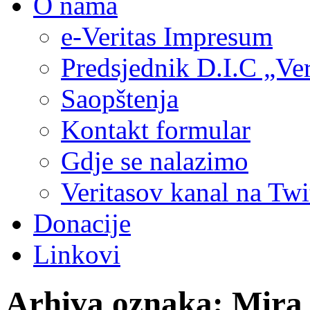
O nama
e-Veritas Impresum
Predsjednik D.I.C „Ver
Saopštenja
Kontakt formular
Gdje se nalazimo
Veritasov kanal na Twi
Donacije
Linkovi
Arhiva oznaka:
Mira