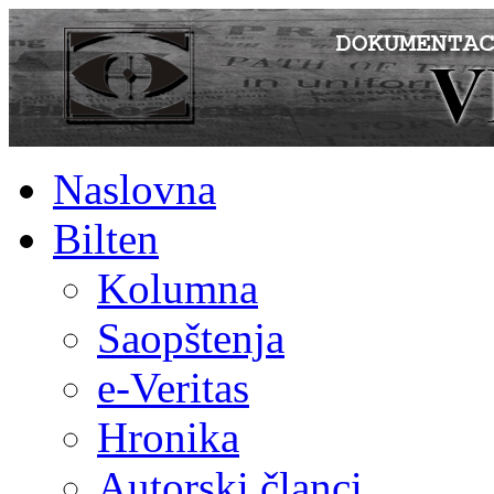
Naslovna
Bilten
Kolumna
Saopštenja
e-Veritas
Hronika
Autorski članci