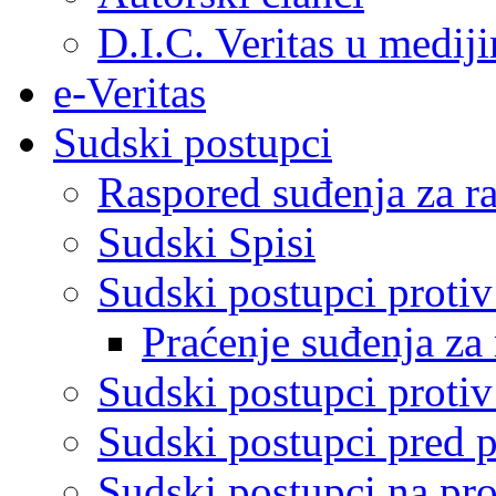
D.I.C. Veritas u medij
e-Veritas
Sudski postupci
Raspored suđenja za ra
Sudski Spisi
Sudski postupci proti
Praćenje suđenja za 
Sudski postupci proti
Sudski postupci pred 
Sudski postupci na pro