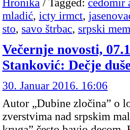
Hronika
/
Tagged:
cedomir 
mladić
,
icty irmct
,
jasenova
sto
,
savo štrbac
,
srpski mem
Večernje novosti, 07.
Stanković: Dečje duše
30. Januar 2016. 16:06
Autor „Dubine zločina” o 
zverstvima nad srpskim ma
kruga” često bavio decom, 