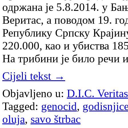
одржана је 5.8.2014. у Б
Веритас, а поводом 19. г
Републику Српску Крајин
220.000, као и убиства 18
На трибини је било речи 
Cijeli tekst →
Objavljeno u:
D.I.C. Veritas
Tagged:
genocid
,
godisnjice
oluja
,
savo štrbac