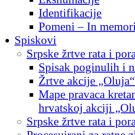
Identifikacije
Pomeni – In memor
Spiskovi
Srpske žrtve rata i po
Spisak poginulih i n
Žrtve akcije „Oluja“
Mape pravaca kretan
hrvatskoj akciji „Ol
Srpske žrtve rata i p
Procesuirani za ratne 