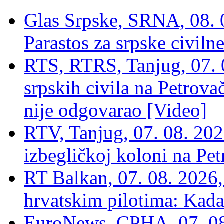
Glas Srpske, SRNA, 08. 0
Parastos za srpske civilne
RTS, RTRS, Tanjug, 07. 0
srpskih civila na Petrovač
nije odgovarao [Video]
RTV, Tanjug, 07. 08. 2026
izbegličkoj koloni na Pet
RT Balkan, 07. 08. 2026,
hrvatskim pilotima: Kada
EuroNews, СРНА, 07. 0