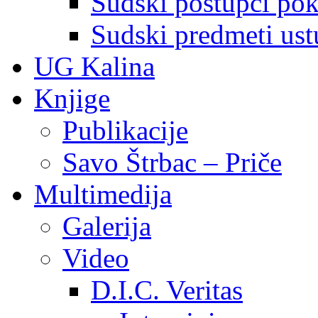
Sudski postupci pokr
Sudski predmeti ustu
UG Kalina
Knjige
Publikacije
Savo Štrbac – Priče
Multimedija
Galerija
Video
D.I.C. Veritas