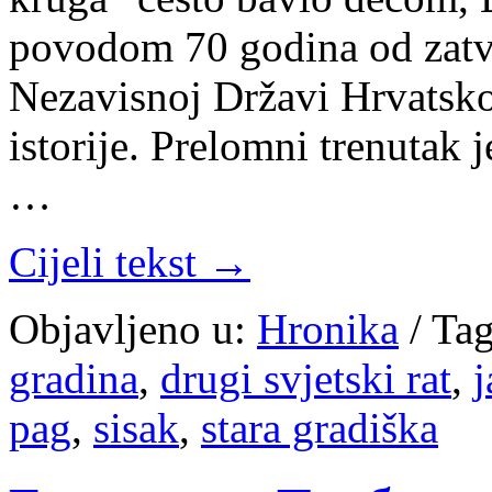
povodom 70 godina od zatva
Nezavisnoj Državi Hrvatskoj
istorije. Prelomni trenutak 
…
Cijeli tekst →
Objavljeno u:
Hronika
/
Tag
gradina
,
drugi svjetski rat
,
pag
,
sisak
,
stara gradiška