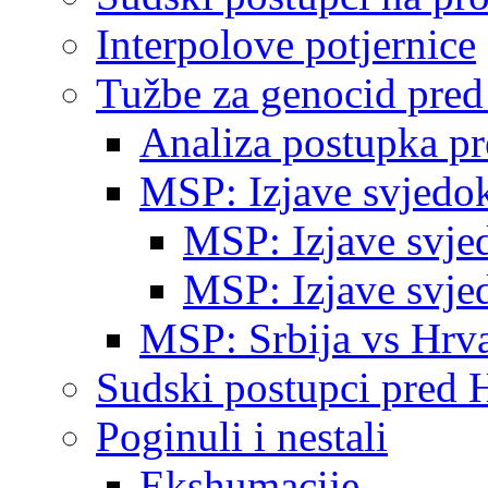
Interpolove potjernice
Tužbe za genocid pre
Analiza postupka p
MSP: Izjave svjedo
MSP: Izjave svje
MSP: Izjave svje
MSP: Srbija vs Hrva
Sudski postupci pred 
Poginuli i nestali
Ekshumacije