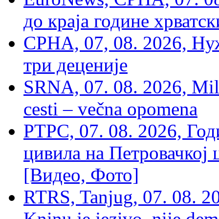
до краја године хрватс
СРНА, 07, 08. 2026, Ну
три деценије
SRNA, 07. 08. 2026, Mil
cesti – večna opomena
РТРС, 07. 08. 2026, Г
цивила на Петровачкој ц
[Видео, Фото]
RTRS, Tanjug, 07. 08. 2
Kninu je jezivo, nije dem