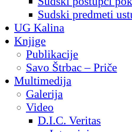
Sudski postupci pokr
Sudski predmeti ustu
UG Kalina
Knjige
Publikacije
Savo Štrbac – Priče
Multimedija
Galerija
Video
D.I.C. Veritas