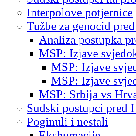
Interpolove potjernice
Tužbe za genocid pre
Analiza postupka p
MSP: Izjave svjedo
MSP: Izjave svje
MSP: Izjave svje
MSP: Srbija vs Hrva
Sudski postupci pred 
Poginuli i nestali
Ekshumacije