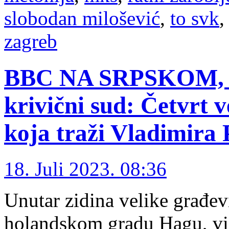
slobodan milošević
,
to svk
zagreb
BBC NA SRPSKOM, 1
krivični sud: Četvrt v
koja traži Vladimira 
18. Juli 2023. 08:36
Unutar zidina velike građevi
holandskom gradu Hagu, viš