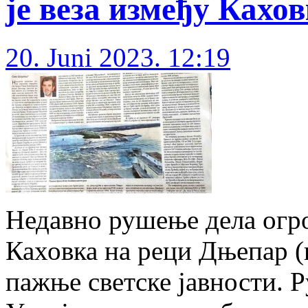
је веза између Кахо
20. Juni 2023. 12:19
Недавно рушење дела огр
Каховка на реци Дњепар (
пажње светске јавности. Р