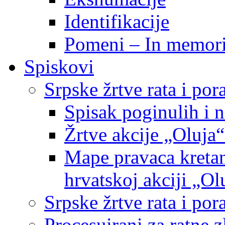
Identifikacije
Pomeni – In memor
Spiskovi
Srpske žrtve rata i po
Spisak poginulih i n
Žrtve akcije „Oluja“
Mape pravaca kretan
hrvatskoj akciji „Ol
Srpske žrtve rata i p
Procesuirani za ratne 