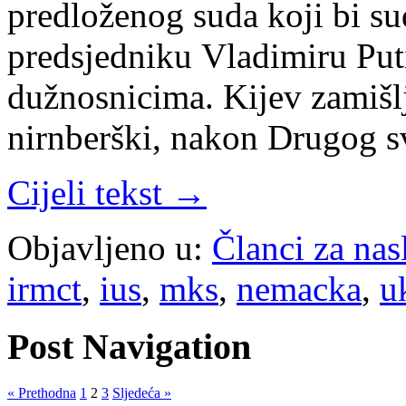
predloženog suda koji bi s
predsjedniku Vladimiru Put
dužnosnicima. Kijev zamišlj
nirnberški, nakon Drugog s
Cijeli tekst →
Objavljeno u:
Članci za na
irmct
,
ius
,
mks
,
nemacka
,
u
Post Navigation
« Prethodna
1
2
3
Sljedeća »