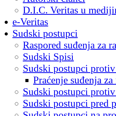
D.I.C. Veritas u medij
e-Veritas
Sudski postupci
Raspored suđenja za ra
Sudski Spisi
Sudski postupci proti
Praćenje suđenja za 
Sudski postupci proti
Sudski postupci pred 
Sudski postupci na pro