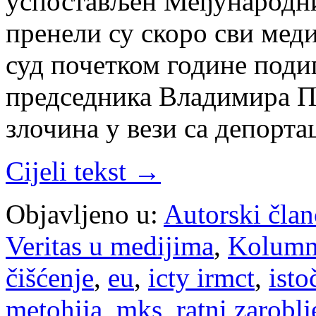
успостављен Међународни
пренели су скоро сви медиј
суд почетком године поди
председника Владимира П
злочина у вези са депорт
Cijeli tekst →
Objavljeno u:
Autorski član
Veritas u medijima
,
Kolum
čišćenje
,
eu
,
icty irmct
,
isto
metohija
,
mks
,
ratni zaroblj