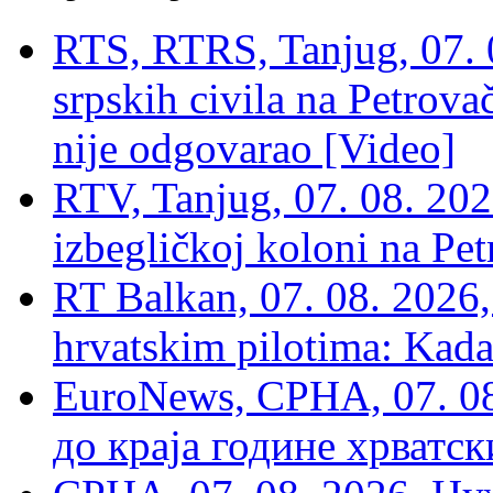
RTS, RTRS, Tanjug, 07. 0
srpskih civila na Petrovač
nije odgovarao [Video]
RTV, Tanjug, 07. 08. 2026
izbegličkoj koloni na Pet
RT Balkan, 07. 08. 2026,
hrvatskim pilotima: Kada
EuroNews, СРНА, 07. 0
до краја године хрватс