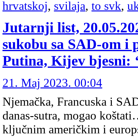
hrvatskoj
,
svilaja
,
to svk
,
uk
Jutarnji list, 20.05.
sukobu sa SAD-om i p
Putina, Kijev bjesni:
21. Maj 2023. 00:04
Njemačka, Francuska i SAD 
danas-sutra, mogao koštati
ključnim američkim i euro