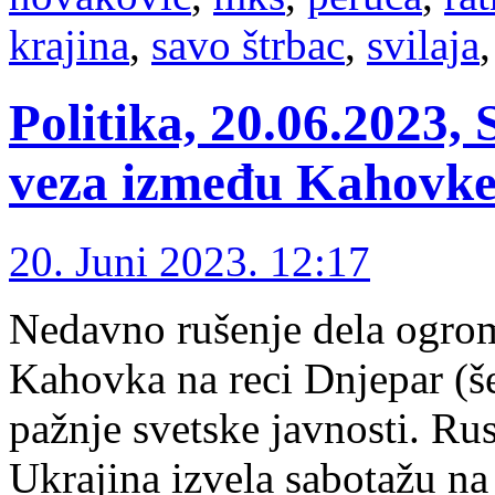
krajina
,
savo štrbac
,
svilaja
Politika, 20.06.2023,
veza između Kahovke
20. Juni 2023. 12:17
Nedavno rušenje dela ogro
Kahovka na reci Dnjepar (še
pažnje svetske javnosti. Rus
Ukrajina izvela sabotažu na