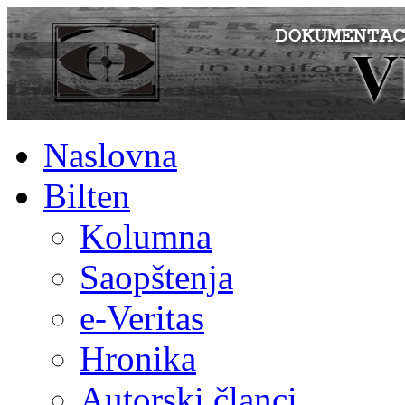
Naslovna
Bilten
Kolumna
Saopštenja
e-Veritas
Hronika
Autorski članci