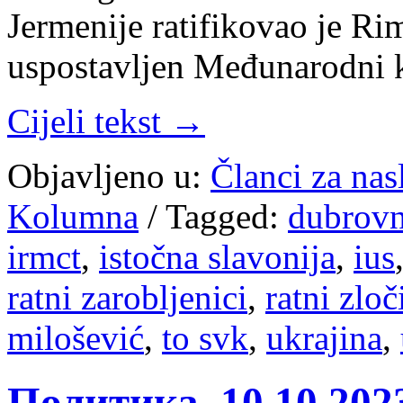
Jermenije ratifikovao je Rim
uspostavljen Međunarodni 
Cijeli tekst →
Objavljeno u:
Članci za na
Kolumna
/
Tagged:
dubrovn
irmct
,
istočna slavonija
,
ius
ratni zarobljenici
,
ratni zloč
milošević
,
to svk
,
ukrajina
,
Политика, 10.10.20