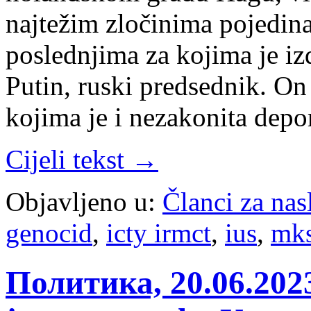
najtežim zločinima pojedin
poslednjima za kojima je iz
Putin, ruski predsednik. On 
kojima je i nezakonita depo
Cijeli tekst →
Objavljeno u:
Članci za na
genocid
,
icty irmct
,
ius
,
mk
Политика, 20.06.20