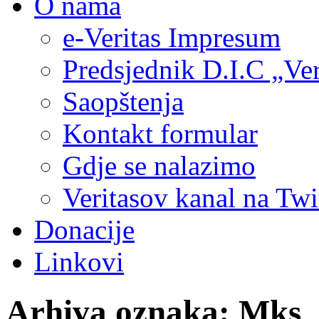
O nama
e-Veritas Impresum
Predsjednik D.I.C „Ver
Saopštenja
Kontakt formular
Gdje se nalazimo
Veritasov kanal na Twi
Donacije
Linkovi
Arhiva oznaka:
Mks