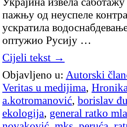
Украјина извела саботажу
пажњу од неуспеле контр
ускратила водоснабдевање. 
оптужио Русију …
Cijeli tekst →
Objavljeno u:
Autorski član
Veritas u medijima
,
Hronik
a.kotromanović
,
borislav đ
ekologija
,
general ratko ml
novaković
,
mks
,
peruća
,
rat