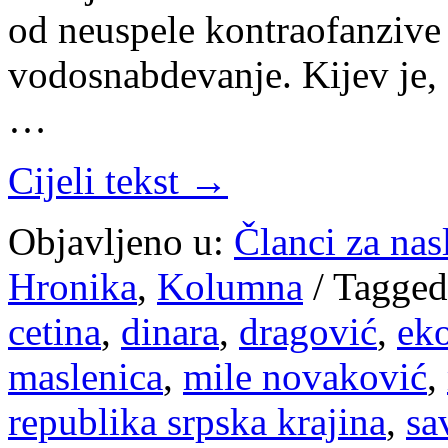
od neuspele kontraofanzive 
vodosnabdevanje. Kijev je, 
…
Cijeli tekst →
Objavljeno u:
Članci za na
Hronika
,
Kolumna
/
Tagged
cetina
,
dinara
,
dragović
,
eko
maslenica
,
mile novaković
,
republika srpska krajina
,
sa