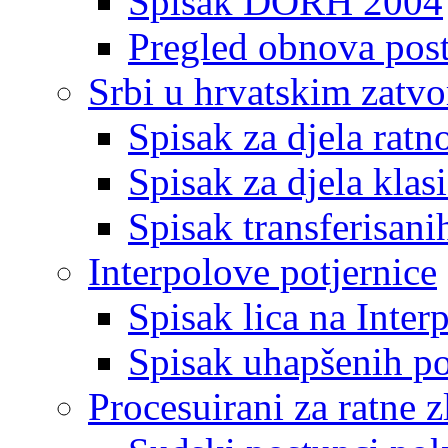
Spisak DORH 2004
Pregled obnova pos
Srbi u hrvatskim zatv
Spisak za djela ratn
Spisak za djela klas
Spisak transferisani
Interpolove potjernice
Spisak lica na Inte
Spisak uhapšenih po
Procesuirani za ratne z