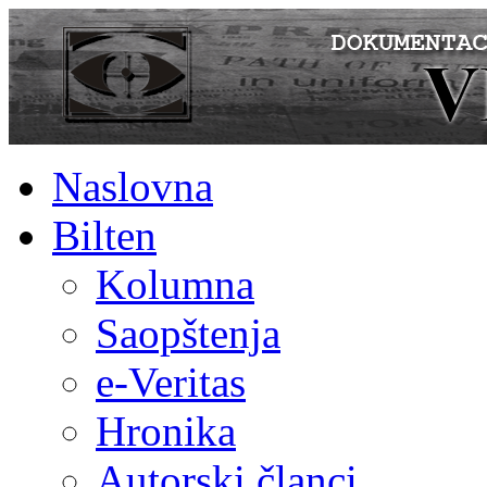
Naslovna
Bilten
Kolumna
Saopštenja
e-Veritas
Hronika
Autorski članci