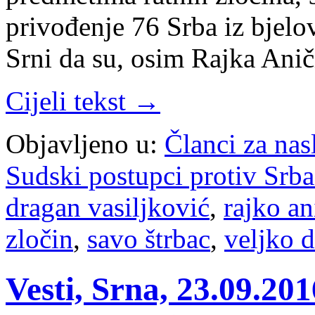
privođenje 76 Srba iz bjelo
Srni da su, osim Rajka Anič
Cijeli tekst →
Objavljeno u:
Članci za na
Sudski postupci protiv Srb
dragan vasiljković
,
rajko an
zločin
,
savo štrbac
,
veljko 
Vesti, Srna, 23.09.20