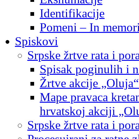
Identifikacije
Pomeni – In memor
Spiskovi
Srpske žrtve rata i po
Spisak poginulih i n
Žrtve akcije „Oluja“
Mape pravaca kretan
hrvatskoj akciji „Ol
Srpske žrtve rata i p
Procesuirani za ratne 