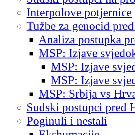
Interpolove potjernice
Tužbe za genocid pre
Analiza postupka p
MSP: Izjave svjedo
MSP: Izjave svje
MSP: Izjave svje
MSP: Srbija vs Hrva
Sudski postupci pred 
Poginuli i nestali
Ekshumacije