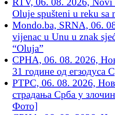
RTV, 06. 08. 2026, Novi 
Oluje spušteni u reku sa
Mondo.ba, SRNA, 06. 08
vijenac u Unu u znak sjeć
“Oluja”
СРНА, 06. 08. 2026, Н
31 године од егзодуса С
РТРС, 06. 08. 2026, Нов
страдања Срба у злочин
Фото]