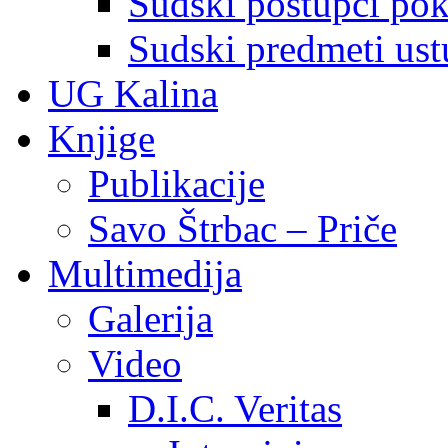
Sudski postupci pokr
Sudski predmeti ustu
UG Kalina
Knjige
Publikacije
Savo Štrbac – Priče
Multimedija
Galerija
Video
D.I.C. Veritas