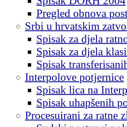
Spisak DORH 2004
Pregled obnova pos
Srbi u hrvatskim zatv
Spisak za djela ratn
Spisak za djela klas
Spisak transferisani
Interpolove potjernice
Spisak lica na Inte
Spisak uhapšenih po
Procesuirani za ratne z