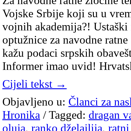
Za navodne ratne zločine ter
Vojske Srbije koji su u vrem
vojnih akademija?! Ustaški
optužnice za navodne ratne 
kažu podaci srpskih obavešt
Informer imao uvid! Hrvat
Cijeli tekst →
Objavljeno u:
Članci za na
Hronika
/
Tagged:
dragan va
oluja
,
ranko dželajlija
,
ratni