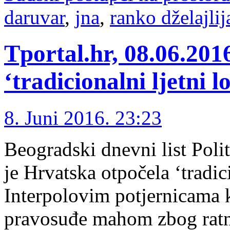
daruvar
,
jna
,
ranko dželajlij
Tportal.hr, 08.06.201
‘tradicionalni ljetni l
8. Juni 2016. 23:23
Beogradski dnevni list Poli
je Hrvatska otpočela ‘tradic
Interpolovim potjernicama k
pravosuđe mahom zbog ratni