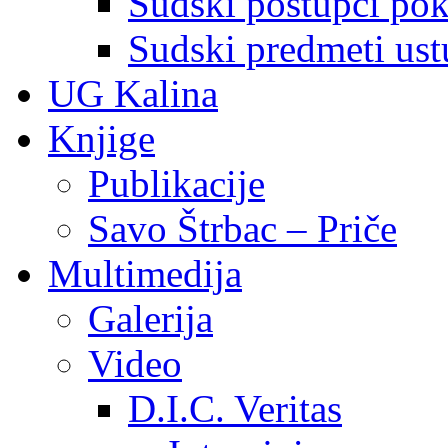
Sudski postupci pokr
Sudski predmeti ustu
UG Kalina
Knjige
Publikacije
Savo Štrbac – Priče
Multimedija
Galerija
Video
D.I.C. Veritas