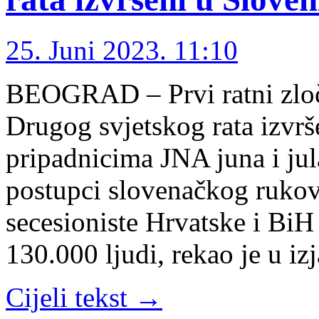
25. Juni 2023. 11:10
BEOGRAD – Prvi ratni zloč
Drugog svjetskog rata izvrš
pripadnicima JNA juna i jul
postupci slovenačkog rukovo
secesioniste Hrvatske i BiH 
130.000 ljudi, rekao je u iz
Cijeli tekst →