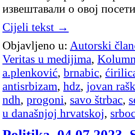
извештавали о овој посет
Cijeli tekst →
Objavljeno u:
Autorski član
Veritas u medijima
,
Kolum
a.plenković
,
brnabic
,
ćirilic
antisrbizam
,
hdz
,
jovan raš
ndh
,
progoni
,
savo štrbac
,
s
u današnjoj hrvatskoj
,
srbo
Politika, 04.07.2023, 