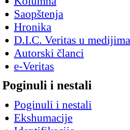
Kolumna
Saopštenja
Hronika
D.I.C. Veritas u medijim
Autorski članci
e-Veritas
Poginuli i nestali
Poginuli i nestali
Ekshumacije