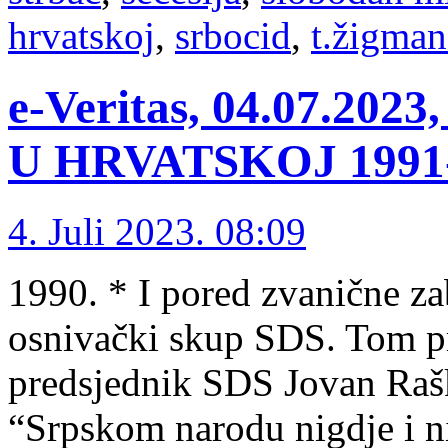
hrvatskoj
,
srbocid
,
t.žigma
e-Veritas, 04.07.2
U HRVATSKOJ 1991-1
4. Juli 2023. 08:09
1990. * I pored zvanične z
osnivački skup SDS. Tom p
predsjednik SDS Jovan Rašk
“Srpskom narodu nigdje i ni