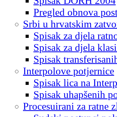
Spisak DORH 2004
Pregled obnova pos
Srbi u hrvatskim zatv
Spisak za djela ratn
Spisak za djela klas
Spisak transferisani
Interpolove potjernice
Spisak lica na Inte
Spisak uhapšenih po
Procesuirani za ratne z