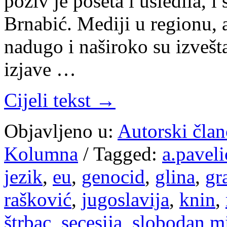
poziv je poseta i usledila,
Brnabić. Mediji u regionu, 
nadugo i naširoko su izveštav
izjave …
Cijeli tekst →
Objavljeno u:
Autorski član
Kolumna
/
Tagged:
a.paveli
jezik
,
eu
,
genocid
,
glina
,
gr
rašković
,
jugoslavija
,
knin
,
štrbac
,
secesija
,
slobodan mi