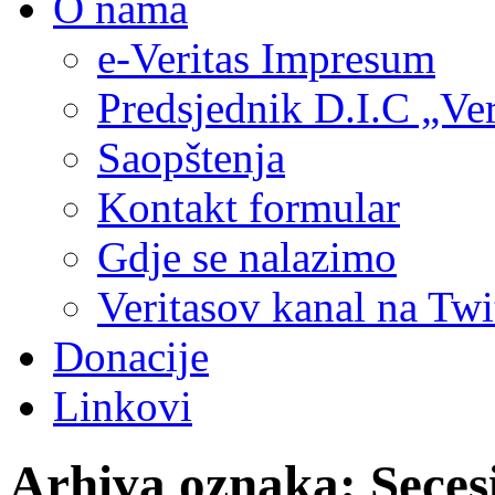
O nama
e-Veritas Impresum
Predsjednik D.I.C „Ver
Saopštenja
Kontakt formular
Gdje se nalazimo
Veritasov kanal na Twi
Donacije
Linkovi
Arhiva oznaka:
Seces