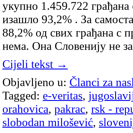
укупно 1.459.722 грађана 
изашло 93,2% . За самоста
88,2% од свих грађана с п
нема. Она Словенију не з
Cijeli tekst →
Objavljeno u:
Članci za na
Tagged:
e-veritas
,
jugoslavi
orahovica
,
pakrac
,
rsk - rep
slobodan milošević
,
sloveni