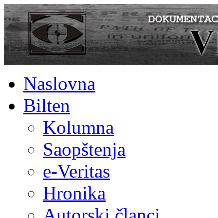
Naslovna
Bilten
Kolumna
Saopštenja
e-Veritas
Hronika
Autorski članci