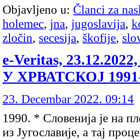
Objavljeno u:
Članci za na
holemec
,
jna
,
jugoslavija
,
k
zločin
,
secesija
,
škofije
,
slo
е-Veritas, 23.12.2
У ХРВАТСКОЈ 1991-1
23. Decembar 2022. 09:14
1990. * Словенија је на п
из Југославије, а тај проц