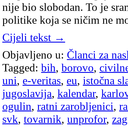
nije bio slobodan. To je sra
politike koja se ničim ne 
Cijeli tekst →
Objavljeno u:
Članci za na
Tagged:
bih
,
borovo
,
civiln
uni
,
e-veritas
,
eu
,
istočna sl
jugoslavija
,
kalendar
,
karlo
ogulin
,
ratni zarobljenici
,
ra
svk
,
tovarnik
,
unprofor
,
zag