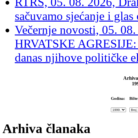
RTRS, 05. 08. 2026, Drak
sačuvamo sjećanje i glas
Večernje novosti, 05. 
HRVATSKE AGRESIJE: Hte
danas njihove političke e
Arhiva
19
Bilte
Godina:
Arhiva članaka