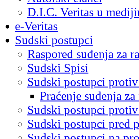
D.I.C. Veritas u medij
e-Veritas
Sudski postupci
Raspored suđenja za ra
Sudski Spisi
Sudski postupci proti
Praćenje suđenja za 
Sudski postupci proti
Sudski postupci pred 
Sudski postupci na pro