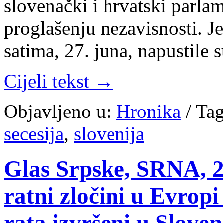
slovenački i hrvatski parla
proglašenju nezavisnosti. J
satima, 27. juna, napustile 
Cijeli tekst →
Objavljeno u:
Hronika
/
Tag
secesija
,
slovenija
Glas Srpske, SRNA, 25
ratni zločini u Evrop
rata izvršeni u Slove