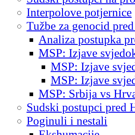
Interpolove potjernice
Tužbe za genocid pre
Analiza postupka p
MSP: Izjave svjedo
MSP: Izjave svje
MSP: Izjave svje
MSP: Srbija vs Hrva
Sudski postupci pred 
Poginuli i nestali
Ekshumacije