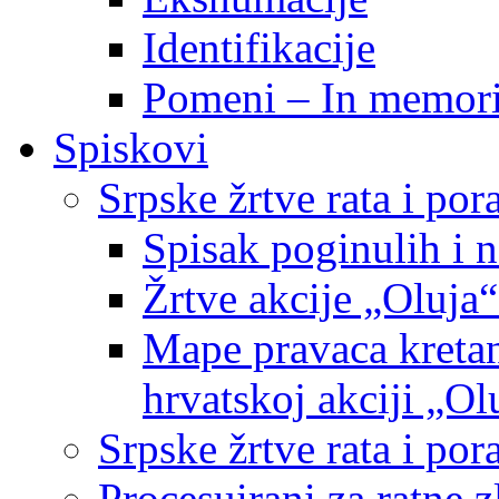
Identifikacije
Pomeni – In memor
Spiskovi
Srpske žrtve rata i po
Spisak poginulih i n
Žrtve akcije „Oluja“
Mape pravaca kretan
hrvatskoj akciji „Ol
Srpske žrtve rata i p
Procesuirani za ratne 