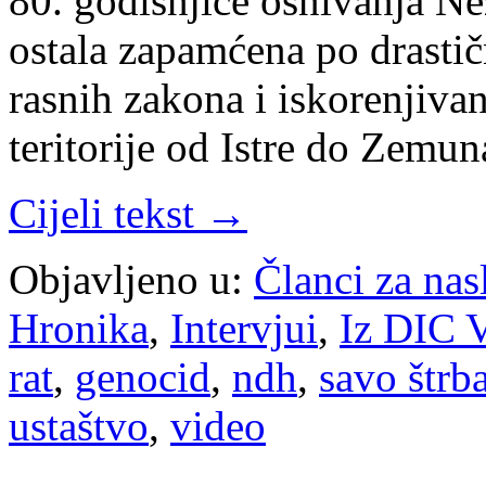
80. godišnjice osnivanja Ne
ostala zapamćena po drasti
rasnih zakona i iskorenjiva
teritorije od Istre do Zemu
Cijeli tekst →
Objavljeno u:
Članci za na
Hronika
,
Intervjui
,
Iz DIC V
rat
,
genocid
,
ndh
,
savo štrb
ustaštvo
,
video