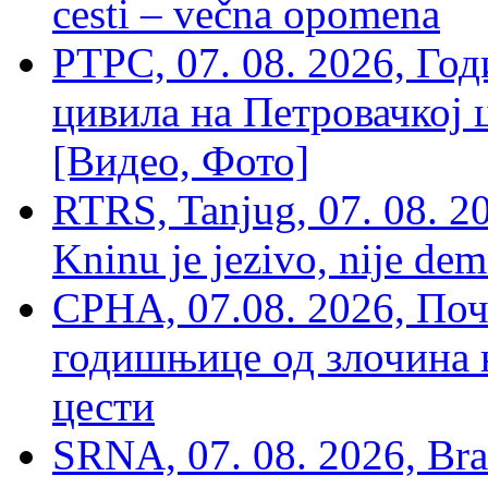
cesti – večna opomena
РТРС, 07. 08. 2026, Г
цивила на Петровачкој ц
[Видео, Фото]
RTRS, Tanjug, 07. 08. 2
Kninu je jezivo, nije dem
СРНА, 07.08. 2026, По
годишњице од злочина 
цести
SRNA, 07. 08. 2026, Brat