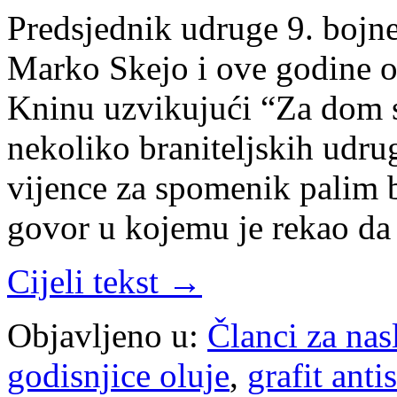
Predsjednik udruge 9. bojn
Marko Skejo i ove godine ob
Kninu uzvikujući “Za dom s
nekoliko braniteljskih udru
vijence za spomenik palim b
govor u kojemu je rekao da
Cijeli tekst →
Objavljeno u:
Članci za na
godisnjice oluje
,
grafit ant