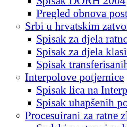
Spisak DORH 2004
Pregled obnova pos
Srbi u hrvatskim zatv
Spisak za djela ratn
Spisak za djela klas
Spisak transferisani
Interpolove potjernice
Spisak lica na Inte
Spisak uhapšenih po
Procesuirani za ratne z