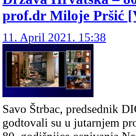
prof.dr Miloje Pršić 
11. April 2021. 15:38
Savo Štrbac, predsednik DIC
godtovali su u jutarnjem p