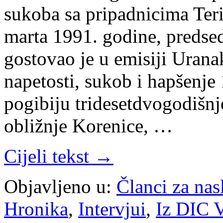
sukoba sa pripadnicima Teri
marta 1991. godine, predse
gostovao je u emisiji Urana
napetosti, sukob i hapšenje 1
pogibiju tridesetdvogodišn
obližnje Korenice, …
Cijeli tekst →
Objavljeno u:
Članci za na
Hronika
,
Intervjui
,
Iz DIC V