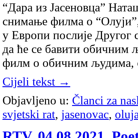
“Дара из Јасеновца” Ната
снимање филма о “Олуји”
у Европи послије Другог св
да ће се бавити обичним 
филм о обичним људима, 
Cijeli tekst →
Objavljeno u:
Članci za na
svjetski rat
,
jasenovac
,
oluj
RTV, 04.08.2021, Poet