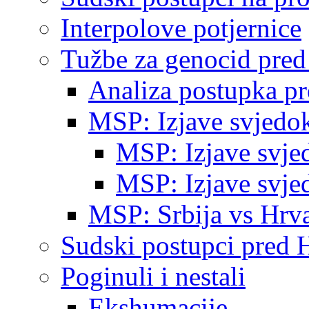
Interpolove potjernice
Tužbe za genocid pre
Analiza postupka p
MSP: Izjave svjedo
MSP: Izjave svje
MSP: Izjave svje
MSP: Srbija vs Hrva
Sudski postupci pred 
Poginuli i nestali
Ekshumacije