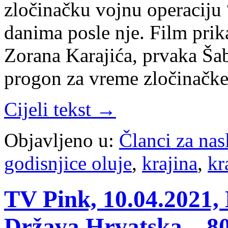
zločinačku vojnu operaciju 
danima posle nje. Film prik
Zorana Karajića, prvaka Šab
progon za vreme zločinačk
Cijeli tekst →
Objavljeno u:
Članci za na
godisnjice oluje
,
krajina
,
kr
TV Pink, 10.04.2021,
Država Hrvatska – 80