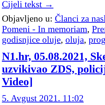
Cijeli tekst →
Objavljeno u:
Članci za na
Pomeni - In memoriam
,
Pre
godisnjice oluje
,
oluja
,
pro
N1.hr, 05.08.2021, Sk
uzvikivao ZDS, policij
Video]
5. Avgust 2021. 11:02