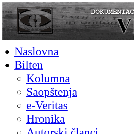
Naslovna
Bilten
Kolumna
Saopštenja
e-Veritas
Hronika
Autorski članci