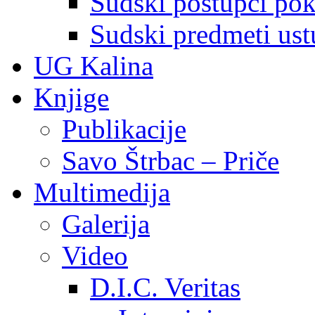
Sudski postupci pokr
Sudski predmeti ustu
UG Kalina
Knjige
Publikacije
Savo Štrbac – Priče
Multimedija
Galerija
Video
D.I.C. Veritas