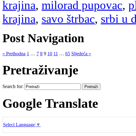
krajina
,
milorad pupovac
,
p
krajina
,
savo štrbac
,
srbi u 
Post Navigation
« Prethodna
1
…
7
8
9
10
11
…
65
Sljedeća »
Pretraživanje
Search for:
Google Translate
Select Language
▼