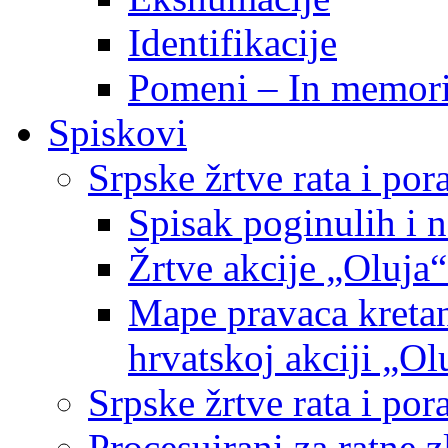
Identifikacije
Pomeni – In memor
Spiskovi
Srpske žrtve rata i po
Spisak poginulih i n
Žrtve akcije „Oluja“
Mape pravaca kretan
hrvatskoj akciji „Ol
Srpske žrtve rata i p
Procesuirani za ratne 