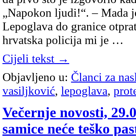
„Napokon ljudi!“. – Mada je
Lepoglava do granice otpra
hrvatska policija mi je …
Cijeli tekst →
Objavljeno u:
Članci za na
vasiljković
,
lepoglava
,
prot
Večernje novosti, 29.0
samice neće teško pa