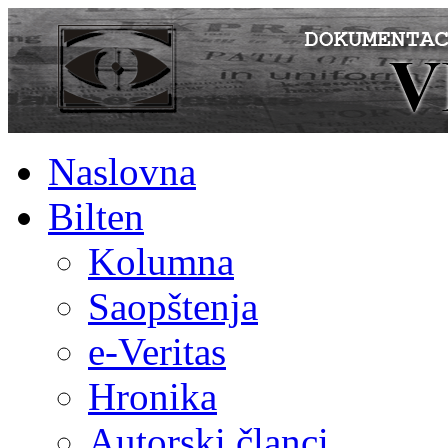
Naslovna
Bilten
Kolumna
Saopštenja
e-Veritas
Hronika
Autorski članci