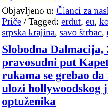
Objavljeno u:
Članci za na
Priče
/
Tagged:
erdut
,
eu
,
ko
srpska krajina
,
savo štrbac
,
Slobodna Dalmacija, 2
pravosudni put Kape
rukama se grebao da 
ulozi hollywoodskog 
optuženika