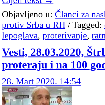
Objavljeno u:
Članci za na
protiv Srba u RH
/
Tagged:
lepoglava
,
proterivanje
,
rat
Vesti, 28.03.2020, Štr
proteraju i na 100 go
28. Mart 2020. 14:54