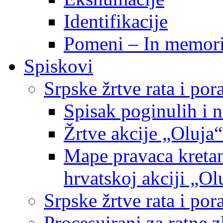
Identifikacije
Pomeni – In memor
Spiskovi
Srpske žrtve rata i po
Spisak poginulih i n
Žrtve akcije „Oluja“
Mape pravaca kretan
hrvatskoj akciji „Ol
Srpske žrtve rata i p
Procesuirani za ratne 