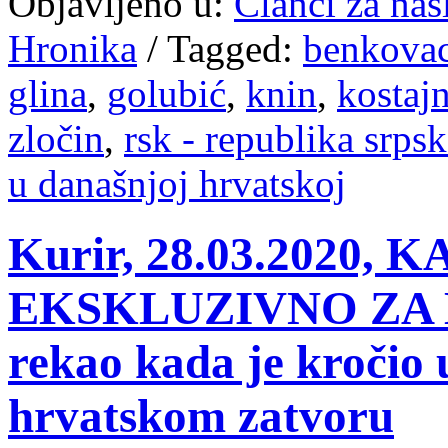
Objavljeno u:
Članci za na
Hronika
/
Tagged:
benkova
glina
,
golubić
,
knin
,
kostaj
zločin
,
rsk - republika srpsk
u današnjoj hrvatskoj
Kurir, 28.03.2020
EKSKLUZIVNO ZA K
rekao kada je kročio 
hrvatskom zatvoru