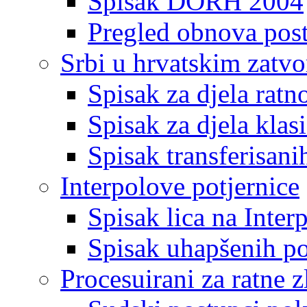
Spisak DORH 2004
Pregled obnova pos
Srbi u hrvatskim zatv
Spisak za djela ratn
Spisak za djela klas
Spisak transferisani
Interpolove potjernice
Spisak lica na Inte
Spisak uhapšenih po
Procesuirani za ratne z