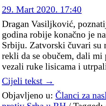
29. Mart 2020. 17:40
Dragan Vasiljković, poznat
godina robije konačno je na 
Srbiju. Zatvorski čuvari su 
rekli da se obučem, dali mi
vezali ruke lisicama i utrpa
Cijeli tekst →
Objavljeno u:
Članci za na
protiv Srba u RH
/
Tagged: