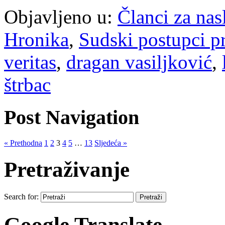
Objavljeno u:
Članci za na
Hronika
,
Sudski postupci p
veritas
,
dragan vasiljković
,
štrbac
Post Navigation
« Prethodna
1
2
3
4
5
…
13
Sljedeća »
Pretraživanje
Search for:
Google Translate