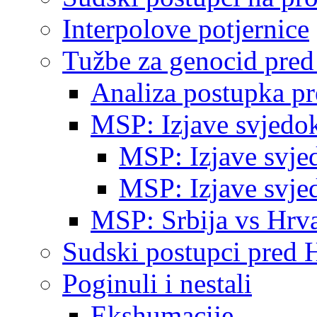
Interpolove potjernice
Tužbe za genocid pre
Analiza postupka p
MSP: Izjave svjedo
MSP: Izjave svje
MSP: Izjave svje
MSP: Srbija vs Hrva
Sudski postupci pred 
Poginuli i nestali
Ekshumacije