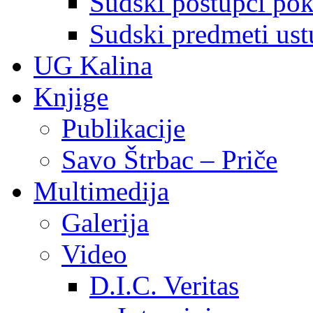
Sudski postupci pokr
Sudski predmeti ustu
UG Kalina
Knjige
Publikacije
Savo Štrbac – Priče
Multimedija
Galerija
Video
D.I.C. Veritas