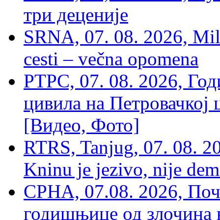
три деценије
SRNA, 07. 08. 2026, Mil
cesti – večna opomena
РТРС, 07. 08. 2026, Г
цивила на Петровачкој ц
[Видео, Фото]
RTRS, Tanjug, 07. 08. 2
Kninu je jezivo, nije dem
СРНА, 07.08. 2026, По
годишњице од злочина 