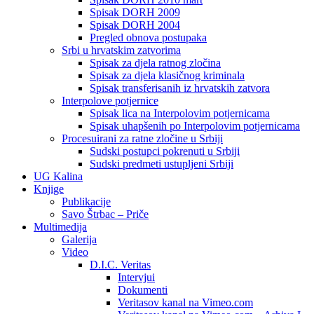
Spisak DORH 2009
Spisak DORH 2004
Pregled obnova postupaka
Srbi u hrvatskim zatvorima
Spisak za djela ratnog zločina
Spisak za djela klasičnog kriminala
Spisak transferisanih iz hrvatskih zatvora
Interpolove potjernice
Spisak lica na Interpolovim potjernicama
Spisak uhapšenih po Interpolovim potjernicama
Procesuirani za ratne zločine u Srbiji
Sudski postupci pokrenuti u Srbiji
Sudski predmeti ustupljeni Srbiji
UG Kalina
Knjige
Publikacije
Savo Štrbac – Priče
Multimedija
Galerija
Video
D.I.C. Veritas
Intervjui
Dokumenti
Veritasov kanal na Vimeo.com