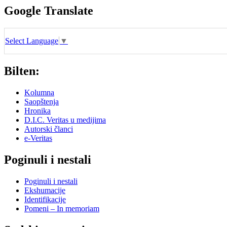
Google Translate
Select Language
▼
Bilten:
Kolumna
Saopštenja
Hronika
D.I.C. Veritas u medijima
Autorski članci
e-Veritas
Poginuli i nestali
Poginuli i nestali
Ekshumacije
Identifikacije
Pomeni – In memoriam