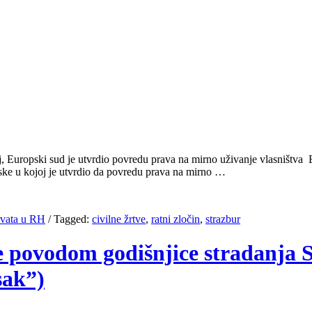
j, Europski sud je utvrdio povredu prava na mirno uživanje vlasništva E
tske u kojoj je utvrdio da povredu prava na mirno …
rvata u RH
/
Tagged:
civilne žrtve
,
ratni zločin
,
strazbur
e povodom godišnjice stradanja S
sak”)