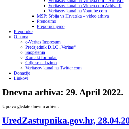
Veritasov kanal na Vimeo.com – Arhiva I
Veritasov kanal na Vimeo.com Arhiva II
Veritasov kanal na Youtube.com
MSP: Srbija vs Hrvatska – video arhiva
Prenosimo
Preporučujemo
Preporuke
O nama
e-Veritas Impresum
Predsjednik D.I.C „Veritas“
Saopštenja
Kontakt formular
Gdje se nalazimo
Veritasov kanal na Twitter.com
Donacije
Linkovi
Dnevna arhiva:
29. April 2022.
Upravo gledate dnevnu arhivu.
UredZastupnika.gov.hr, 28.04.20