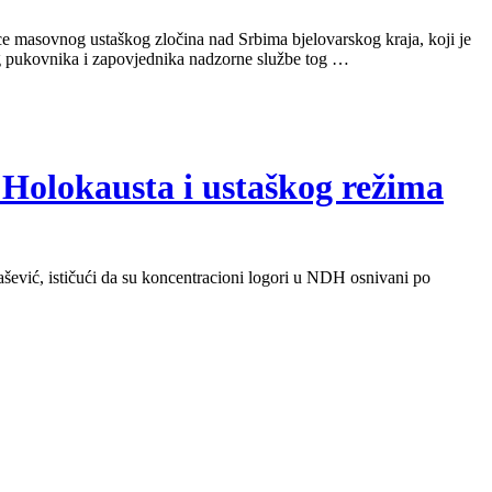
asovnog ustaškog zločina nad Srbima bjelovarskog kraja, koji je
og pukovnika i zapovjednika nadzorne službe tog …
 Holokausta i ustaškog režima
ašević, ističući da su koncentracioni logori u NDH osnivani po