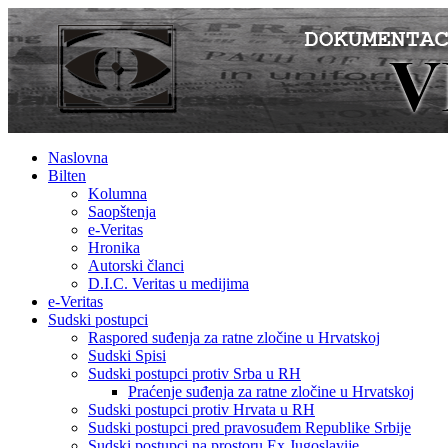
Naslovna
Bilten
Kolumna
Saopštenja
e-Veritas
Hronika
Autorski članci
D.I.C. Veritas u medijima
e-Veritas
Sudski postupci
Raspored suđenja za ratne zločine u Hrvatskoj
Sudski Spisi
Sudski postupci protiv Srba u RH
Praćenje suđenja za ratne zločine u Hrvatskoj
Sudski postupci protiv Hrvata u RH
Sudski postupci pred pravosuđem Republike Srbije
Sudski postupci na prostoru Ex Jugoslavije