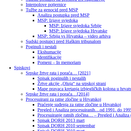
Interpolove potjernice
Tužbe za genocid pred MSP
Analiza postupka pred MSP
MSP: Izjave svjedoka
MSP: Izjave svjedoka Srbije
MSP: Izjave svjedoka Hrvatske
MSP: Srbija vs Hrvatska – video arhiva
Sudski postupci pred Haškim tribunalom
Poginuli i nestali
Ekshumacije
Identifikacije
Pomeni – In memoriam
Spiskovi
Srpske žrtve rata i poraća… [2021]
Spisak poginulih i nestalih
Žrtve akcije „Oluja“ na srpskoj strani
Mape pravaca kretanja izbjegličkih kolona u hrvats
Srpske žrtve rata i poraća…[2014]
Procesuirani za ratne zločine u Hrvatskoj
Praćenje suđenja za ratne zločine u Hrvatskoj
Pregled i Analiza procesuiranih…od 1991. do 1995
Procesuiranje ratnih zločina… – Pregled i Analiza (
Spisak DORH 2013 mart
Spisak DORH 2010 septembar
Spisak DORH 2010 mart