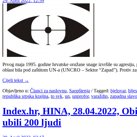
29. April 2022. 12:59
Prvog maja 1995. godine hrvatske oružane snage izvršile su agresiju
oblast bila pod zaštitom UN-a (UNCRO – Sektor “Zapad”). Protiv zap
Cijeli tekst →
Objavljeno u:
Članci za naslovnu
,
Saopštenja
/
Tagged:
bjelovar
,
blje
republika srpska krajina
,
to svk
,
un
,
unprofor
,
varaždin
,
zapadna slavo
Index.hr, HINA, 28.04.2022, Obi
ubili 200 ljudi