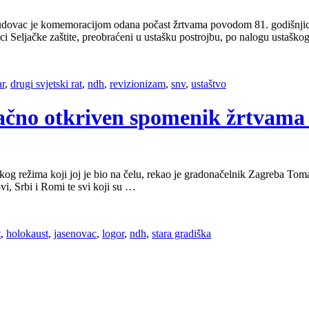
ac je komemoracijom odana počast žrtvama povodom 81. godišnjice m
i Seljačke zaštite, preobraćeni u ustašku postrojbu, po nalogu ustašk
ar
,
drugi svjetski rat
,
ndh
,
revizionizam
,
snv
,
ustaštvo
načno otkriven spomenik žrtvama
kog režima koji joj je bio na čelu, rekao je gradonačelnik Zagreba Tom
vi, Srbi i Romi te svi koji su …
t
,
holokaust
,
jasenovac
,
logor
,
ndh
,
stara gradiška