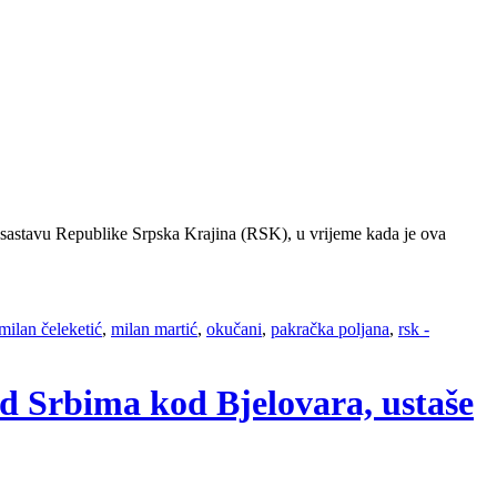
 sastavu Republike Srpska Krajina (RSK), u vrijeme kada je ova
milan čeleketić
,
milan martić
,
okučani
,
pakračka poljana
,
rsk -
ad Srbima kod Bjelovara, ustaše