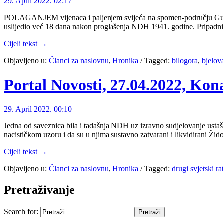
29. April 2022. 02:17
POLAGANJEM vijenaca i paljenjem svijeća na spomen-području Gudov
uslijedio već 18 dana nakon proglašenja NDH 1941. godine. Pripadnic
Cijeli tekst →
Objavljeno u:
Članci za naslovnu
,
Hronika
/
Tagged:
bilogora
,
bjelov
Portal Novosti, 27.04.2022, Ko
29. April 2022. 00:10
Jedna od saveznica bila i tadašnja NDH uz izravno sudjelovanje ustaš
nacističkom uzoru i da su u njima sustavno zatvarani i likvidirani Žido
Cijeli tekst →
Objavljeno u:
Članci za naslovnu
,
Hronika
/
Tagged:
drugi svjetski ra
Pretraživanje
Search for: