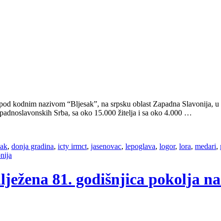
, pod kodnim nazivom “Bljesak”, na srpsku oblast Zapadna Slavonija, u
adnoslavonskih Srba, sa oko 15.000 žitelja i sa oko 4.000 …
sak
,
donja gradina
,
icty irmct
,
jasenovac
,
lepoglava
,
logor
,
lora
,
medari
,
nija
lježena 81. godišnjica pokolja n