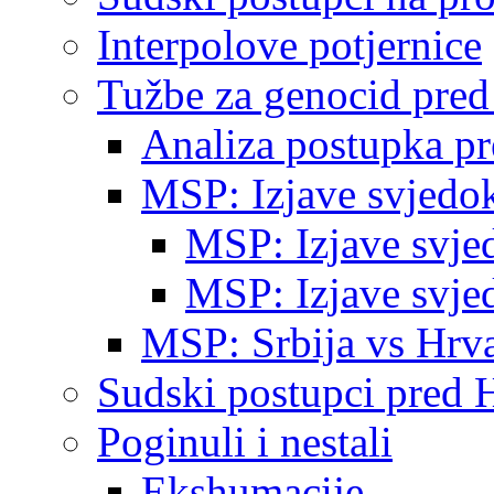
Interpolove potjernice
Tužbe za genocid pre
Analiza postupka p
MSP: Izjave svjedo
MSP: Izjave svje
MSP: Izjave svje
MSP: Srbija vs Hrva
Sudski postupci pred 
Poginuli i nestali
Ekshumacije