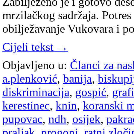
Zabilježeno je i gotovo dese
mrzilačkog sadržaja. Potres 
obilježavanje Vukovara i p
Cijeli tekst →
Objavljeno u:
Članci za na
a.plenković
,
banija
,
biskupi
diskriminacija
,
gospić
,
graf
kerestinec
,
knin
,
koranski m
pupovac
,
ndh
,
osijek
,
pakra
praljak
,
progoni
,
ratni zloči