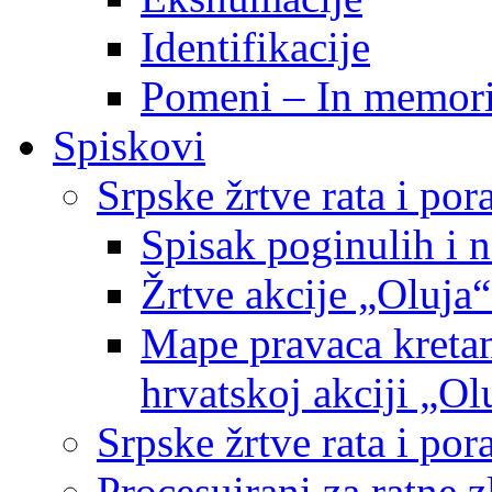
Identifikacije
Pomeni – In memor
Spiskovi
Srpske žrtve rata i po
Spisak poginulih i n
Žrtve akcije „Oluja“
Mape pravaca kretan
hrvatskoj akciji „Ol
Srpske žrtve rata i p
Procesuirani za ratne 