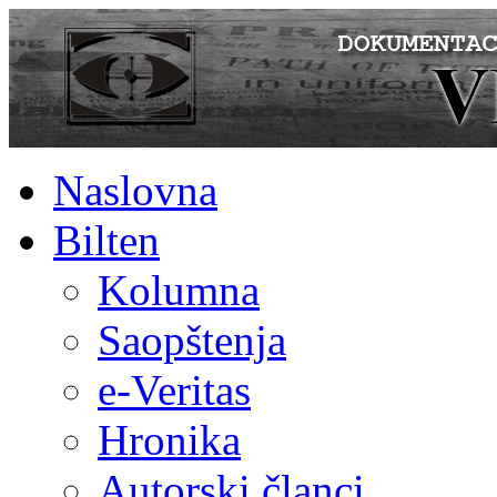
Naslovna
Bilten
Kolumna
Saopštenja
e-Veritas
Hronika
Autorski članci