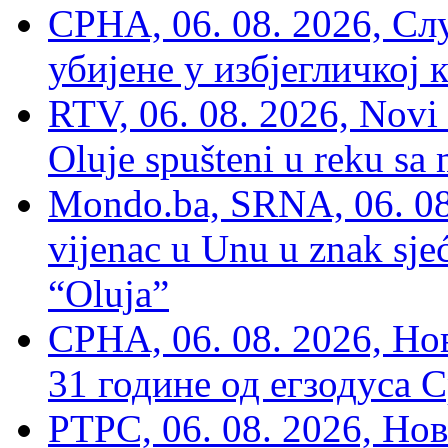
СРНА, 06. 08. 2026, Сл
убијене у избјегличкој 
RTV, 06. 08. 2026, Novi 
Oluje spušteni u reku sa
Mondo.ba, SRNA, 06. 08
vijenac u Unu u znak sjeć
“Oluja”
СРНА, 06. 08. 2026, Н
31 године од егзодуса С
РТРС, 06. 08. 2026, Нов