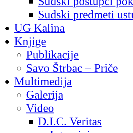
Sudski postupci pokr
Sudski predmeti ustu
UG Kalina
Knjige
Publikacije
Savo Štrbac – Priče
Multimedija
Galerija
Video
D.I.C. Veritas