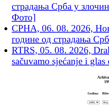
страдања Срба у злочин
Фото]
СРНА, 06. 08. 2026, Н
године од страдања Срб
RTRS, 05. 08. 2026, Drak
sačuvamo sjećanje i glas
Arhiva
19
Bilte
Godina: