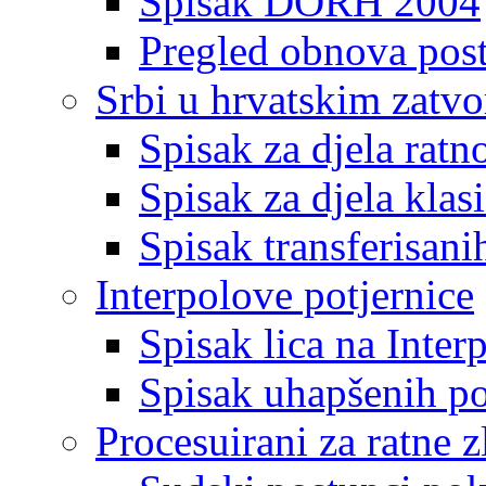
Spisak DORH 2004
Pregled obnova pos
Srbi u hrvatskim zatv
Spisak za djela ratn
Spisak za djela klas
Spisak transferisani
Interpolove potjernice
Spisak lica na Inte
Spisak uhapšenih po
Procesuirani za ratne z