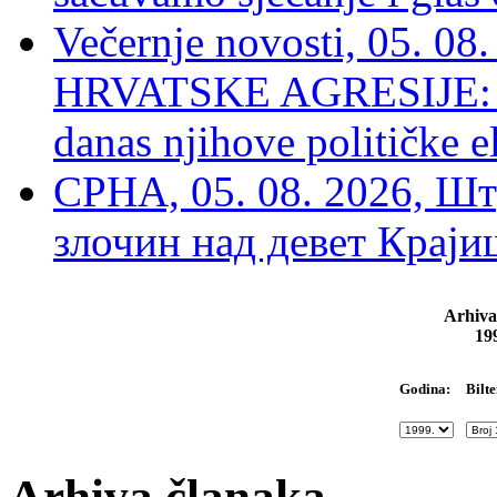
Večernje novosti, 05. 
HRVATSKE AGRESIJE: Hte
danas njihove političke e
СРНА, 05. 08. 2026, Шт
злочин над девет Крај
Arhiva
19
Bilte
Godina:
Arhiva članaka