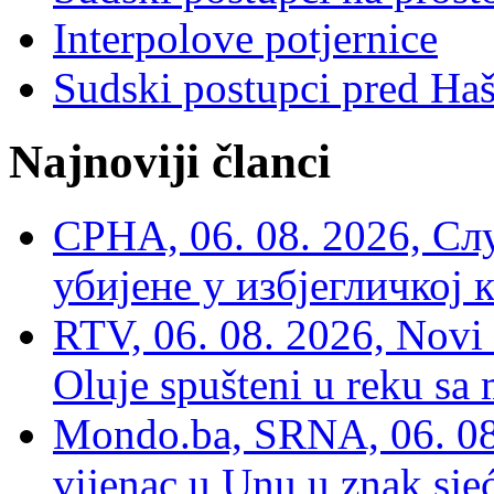
Interpolove potjernice
Sudski postupci pred Ha
Najnoviji članci
СРНА, 06. 08. 2026, Сл
убијене у избјегличкој 
RTV, 06. 08. 2026, Novi 
Oluje spušteni u reku sa
Mondo.ba, SRNA, 06. 08
vijenac u Unu u znak sjeć