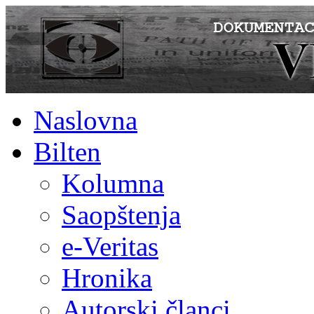
Naslovna
Bilten
Kolumna
Saopštenja
e-Veritas
Hronika
Autorski članci