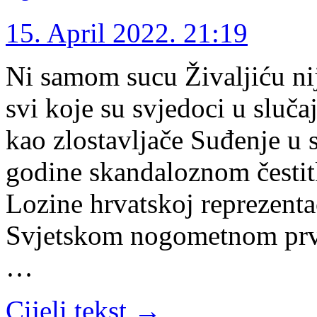
15. April 2022. 21:19
Ni samom sucu Živaljiću nij
svi koje su svjedoci u sluč
kao zlostavljače Suđenje u 
godine skandaloznom česti
Lozine hrvatskoj reprezentac
Svjetskom nogometnom prven
…
Cijeli tekst →