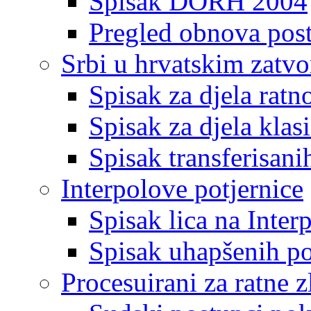
Spisak DORH 2004
Pregled obnova pos
Srbi u hrvatskim zatv
Spisak za djela ratn
Spisak za djela klas
Spisak transferisani
Interpolove potjernice
Spisak lica na Inte
Spisak uhapšenih po
Procesuirani za ratne z