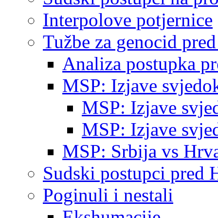
Interpolove potjernice
Tužbe za genocid pre
Analiza postupka p
MSP: Izjave svjedo
MSP: Izjave svje
MSP: Izjave svje
MSP: Srbija vs Hrva
Sudski postupci pred 
Poginuli i nestali
Ekshumacije