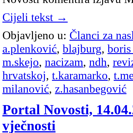
Cijeli tekst →
Objavljeno u:
Članci za na
a.plenković
,
blajburg
,
boris
m.skejo
,
nacizam
,
ndh
,
revi
hrvatskoj
,
t.karamarko
,
t.m
milanović
,
z.hasanbegović
Portal Novosti, 14.04
vječnosti