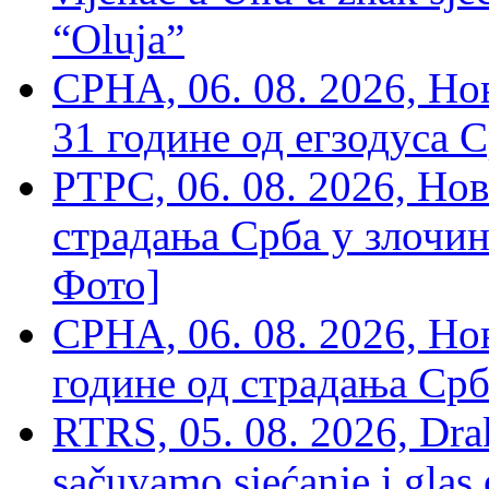
“Oluja”
СРНА, 06. 08. 2026, Н
31 године од егзодуса С
РТРС, 06. 08. 2026, Нов
страдања Срба у злочин
Фото]
СРНА, 06. 08. 2026, Н
године од страдања Срб
RTRS, 05. 08. 2026, Drak
sačuvamo sjećanje i glas