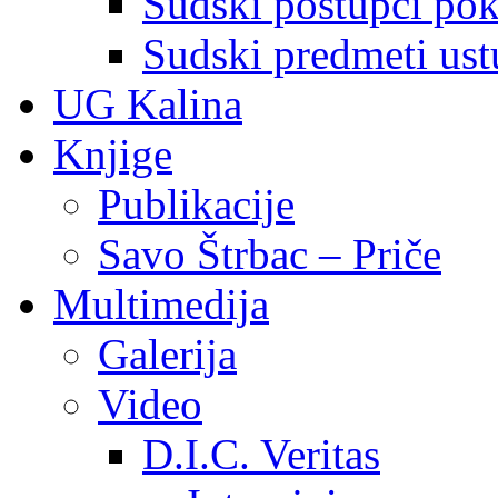
Sudski postupci pokr
Sudski predmeti ustu
UG Kalina
Knjige
Publikacije
Savo Štrbac – Priče
Multimedija
Galerija
Video
D.I.C. Veritas