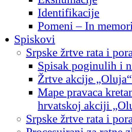
Identifikacije
Pomeni – In memor
Spiskovi
Srpske žrtve rata i po
Spisak poginulih i n
Žrtve akcije „Oluja“
Mape pravaca kretan
hrvatskoj akciji „Ol
Srpske žrtve rata i p
Procesuirani za ratne 