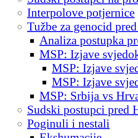
Interpolove potjernice
Tužbe za genocid pre
Analiza postupka p
MSP: Izjave svjedo
MSP: Izjave svje
MSP: Izjave svje
MSP: Srbija vs Hrva
Sudski postupci pred 
Poginuli i nestali
Ekshumacije