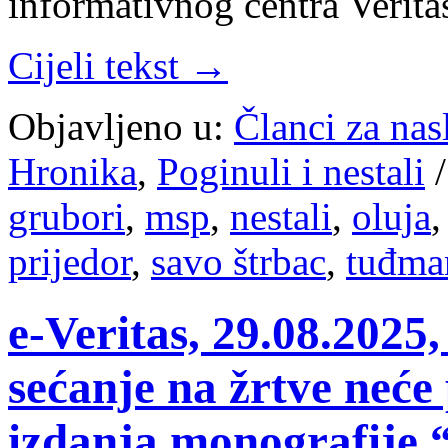
informativnog centra Verit
Cijeli tekst →
Objavljeno u:
Članci za na
Hronika
,
Poginuli i nestali
grubori
,
msp
,
nestali
,
oluja
prijedor
,
savo štrbac
,
tuđma
e-Veritas, 29.08.2025,
sećanje na žrtve neće
izdanja monografije “