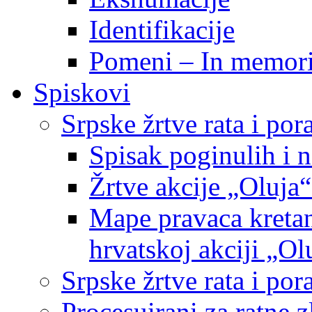
Identifikacije
Pomeni – In memor
Spiskovi
Srpske žrtve rata i po
Spisak poginulih i n
Žrtve akcije „Oluja“
Mape pravaca kretan
hrvatskoj akciji „Ol
Srpske žrtve rata i p
Procesuirani za ratne 