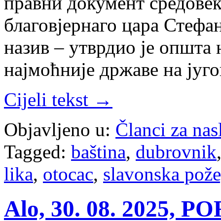
правни документ средовек
благовјернаго цара Стефан
назив – утврдио је општа
најмоћније државе на југ
Cijeli tekst →
Objavljeno u:
Članci za na
Tagged:
baština
,
dubrovnik
lika
,
otocac
,
slavonska pož
Alo, 30. 08. 2025,