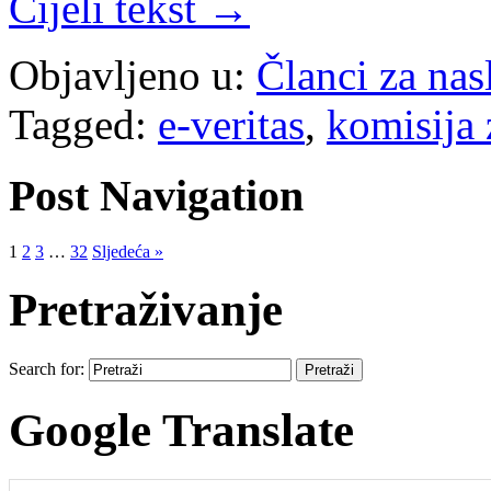
Cijeli tekst →
Objavljeno u:
Članci za na
Tagged:
e-veritas
,
komisija 
Post Navigation
1
2
3
…
32
Sljedeća »
Pretraživanje
Search for:
Google Translate