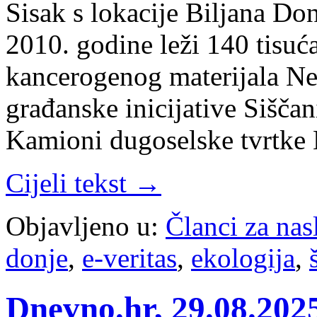
Sisak s lokacije Biljana Do
2010. godine leži 140 tisuć
kancerogenog materijala Ne 
građanske inicijative Siščani
Kamioni dugoselske tvrtke
Cijeli tekst →
Objavljeno u:
Članci za na
donje
,
e-veritas
,
ekologija
,
Dnevno.hr, 29.08.2025