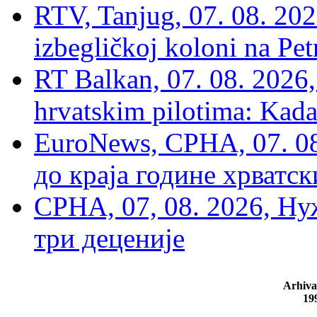
RTV, Tanjug, 07. 08. 2026
izbegličkoj koloni na Pet
RT Balkan, 07. 08. 2026,
hrvatskim pilotima: Kada
EuroNews, СРНА, 07. 0
до краја године хрватс
СРНА, 07, 08. 2026, Ну
три деценије
Arhiva
19