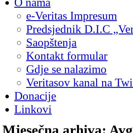
O nama
e-Veritas Impresum
Predsjednik D.I.C „Ver
Saopštenja
Kontakt formular
Gdje se nalazimo
Veritasov kanal na Twi
Donacije
Linkovi
Mjesečna arhiva:
Avg