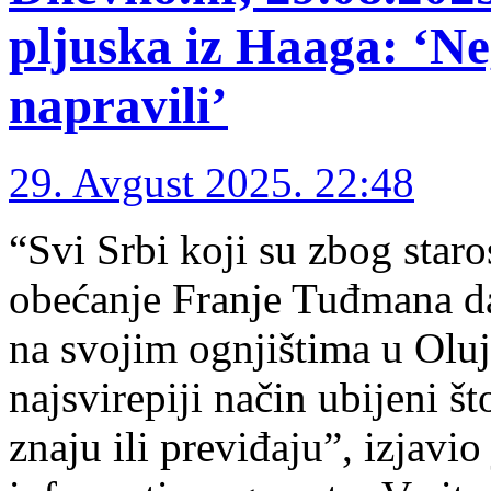
pljuska iz Haaga: ‘Ne
napravili’
29. Avgust 2025. 22:48
“Svi Srbi koji su zbog staros
obećanje Franje Tuđmana da 
na svojim ognjištima u Oluj
najsvirepiji način ubijeni š
znaju ili previđaju”, izjav