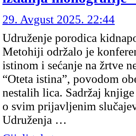
29. Avgust 2025. 22:44
Udruženje porodica kidnapov
Metohiji održalo je konfere
istinom i sećanje na žrtve n
“Oteta istina”, povodom o
nestalih lica. Sadržaj knjig
o svim prijavljenim slučaje
Udruženja …