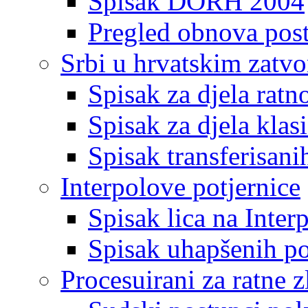
Spisak DORH 2004
Pregled obnova pos
Srbi u hrvatskim zatv
Spisak za djela ratn
Spisak za djela klas
Spisak transferisani
Interpolove potjernice
Spisak lica na Inte
Spisak uhapšenih po
Procesuirani za ratne z