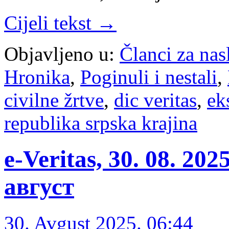
Cijeli tekst →
Objavljeno u:
Članci za na
Hronika
,
Poginuli i nestali
,
civilne žrtve
,
dic veritas
,
ek
republika srpska krajina
e-Veritas, 30. 08. 20
август
30. Avgust 2025. 06:44