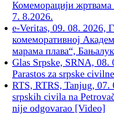
Комеморацији жртвама ’
7. 8.2026.
e-Veritas, 09. 08. 2026
комеморативној Академи
марама плава“, Бањалука
Glas Srpske, SRNA, 08. 0
Parastos za srpske civilne
RTS, RTRS, Tanjug, 07. 0
srpskih civila na Petrovač
nije odgovarao [Video]