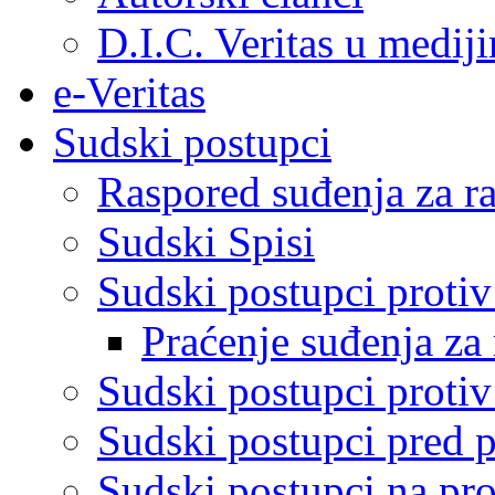
D.I.C. Veritas u medij
e-Veritas
Sudski postupci
Raspored suđenja za ra
Sudski Spisi
Sudski postupci proti
Praćenje suđenja za 
Sudski postupci proti
Sudski postupci pred 
Sudski postupci na pro