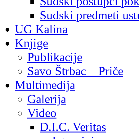
Sudski postupci pokr
Sudski predmeti ustu
UG Kalina
Knjige
Publikacije
Savo Štrbac – Priče
Multimedija
Galerija
Video
D.I.C. Veritas