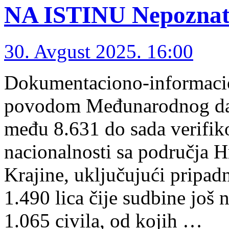
NA ISTINU Nepoznata
30. Avgust 2025. 16:00
Dokumentaciono-informacion
povodom Međunarodnog dana
među 8.631 do sada verifi
nacionalnosti sa područja H
Krajine, uključujući pripadn
1.490 lica čije sudbine još 
1.065 civila, od kojih …