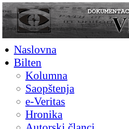
Naslovna
Bilten
Kolumna
Saopštenja
e-Veritas
Hronika
Autorski članci