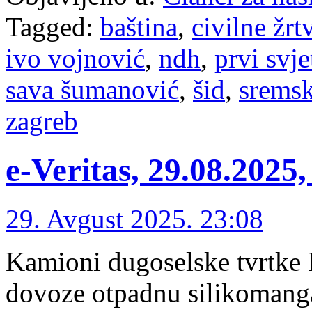
Tagged:
baština
,
civilne žrt
ivo vojnović
,
ndh
,
prvi svje
sava šumanović
,
šid
,
sremsk
zagreb
e-Veritas, 29.08.2025
29. Avgust 2025. 23:08
Kamioni dugoselske tvrtke
dovoze otpadnu silikomang