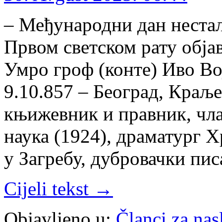
– Међународни дан нестал
Првом светском рату обја
Умро гроф (конте) Иво Во
9.10.857 – Београд, Краљ
књижевник и правник, чла
наука (1924), драматург 
у Загребу, дубровачки пи
Cijeli tekst →
Objavljeno u:
Članci za na