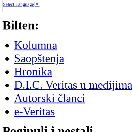
Select Language
▼
Bilten:
Kolumna
Saopštenja
Hronika
D.I.C. Veritas u medijim
Autorski članci
e-Veritas
Poginuli i nestali