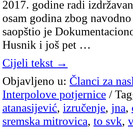
2017. godine radi izdržavan
osam godina zbog navodno 
saopštio je Dokumentaciono 
Husnik i još pet …
Cijeli tekst →
Objavljeno u:
Članci za na
Interpolove potjernice
/
Tag
atanasijević
,
izručenje
,
jna
,
sremska mitrovica
,
to svk
,