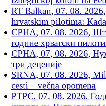
izbegličkoj koloni na Pet
RT Balkan, 07. 08. 2026,
hrvatskim pilotima: Kada
СРНА, 07. 08. 2026, Шт
године хрватски пилоти
СРНА, 07, 08. 2026, Ну
три деценије
SRNA, 07. 08. 2026, Mil
cesti – večna opomena
РТРС, 07. 08. 2026, Г