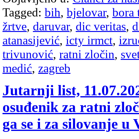
Tagged:
bih
,
bjelovar
,
bora 
žrtve
,
daruvar
,
dic veritas
,
d
atanasijević
,
icty irmct
,
izru
trivunović
,
ratni zločin
,
sve
medić
,
zagreb
Jutarnji list, 11.07.2
osuđenik za ratni zloč
ga se i za silovanje 