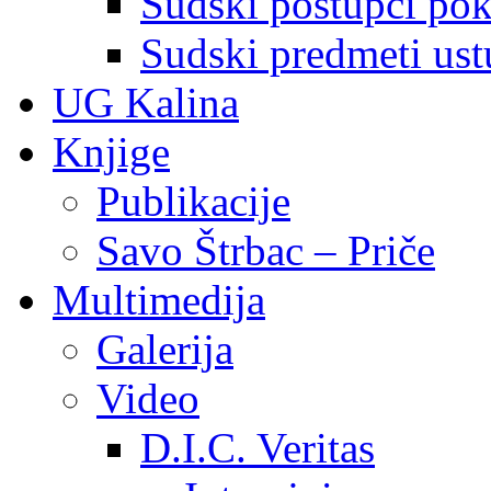
Sudski postupci pokr
Sudski predmeti ustu
UG Kalina
Knjige
Publikacije
Savo Štrbac – Priče
Multimedija
Galerija
Video
D.I.C. Veritas