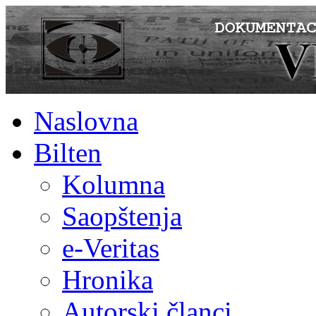
Naslovna
Bilten
Kolumna
Saopštenja
e-Veritas
Hronika
Autorski članci