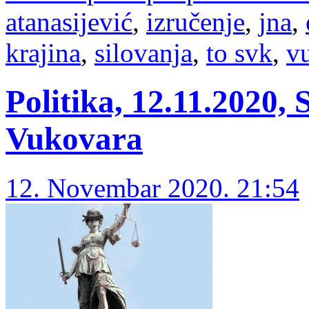
atanasijević
,
izručenje
,
jna
,
krajina
,
silovanja
,
to svk
,
v
Politika, 12.11.2020, 
Vukovara
12. Novembar 2020. 21:54