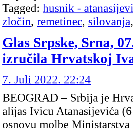
Tagged:
husnik - atanasijev
zločin
,
remetinec
,
silovanja
Glas Srpske, Srna, 07
izručila Hrvatskoj I
7. Juli 2022. 22:24
BEOGRAD – Srbija je Hrvat
alijas Ivicu Atanasijevića 
osnovu molbe Ministarstva 