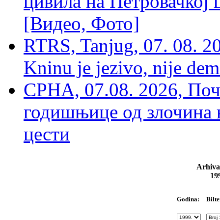
цивила на Петровачкој ц
[Видео, Фото]
RTRS, Tanjug, 07. 08. 2
Kninu je jezivo, nije dem
СРНА, 07.08. 2026, По
годишњице од злочина 
цести
Arhiva
19
Bilte
Godina: