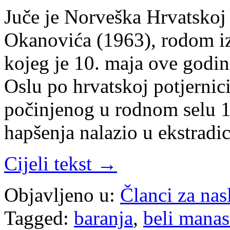
Juče je Norveška Hrvatskoj 
Okanovića (1963), rodom i
kojeg je 10. maja ove godin
Oslu po hrvatskoj potjerni
počinjenog u rodnom selu 19
hapšenja nalazio u ekstrad
Cijeli tekst →
Objavljeno u:
Članci za na
Tagged:
baranja
,
beli manas