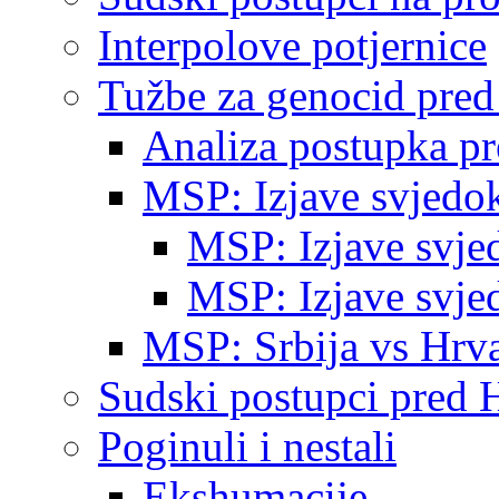
Interpolove potjernice
Tužbe za genocid pre
Analiza postupka p
MSP: Izjave svjedo
MSP: Izjave svje
MSP: Izjave svje
MSP: Srbija vs Hrva
Sudski postupci pred 
Poginuli i nestali
Ekshumacije