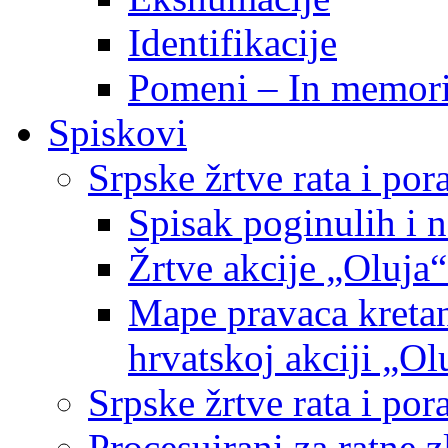
Identifikacije
Pomeni – In memor
Spiskovi
Srpske žrtve rata i po
Spisak poginulih i n
Žrtve akcije „Oluja“
Mape pravaca kretan
hrvatskoj akciji „Ol
Srpske žrtve rata i p
Procesuirani za ratne 