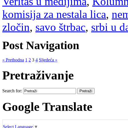
Veritas u medijima
,
Kolum
komisija za nestala lica
,
nem
zločin
,
savo štrbac
,
srbi u d
Post Navigation
« Prethodna
1
2
3
4
Sljedeća »
Pretraživanje
Search for:
Google Translate
Select Language
▼