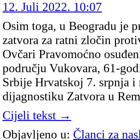
12. Juli 2022. 10:07
Osim toga, u Beogradu je 
zatvora za ratni zločin prot
Ovčari Pravomoćno osuđeni o
području Vukovara, 61-godiš
Srbije Hrvatskoj 7. srpnja i
dijagnostiku Zatvora u Rem
Cijeli tekst →
Objavljeno u:
Članci za na