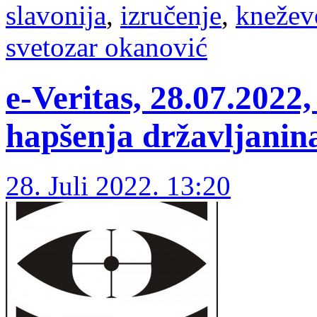
slavonija
,
izručenje
,
knežev
svetozar okanović
e-Veritas, 28.07.202
hapšenja državljanin
28. Juli 2022. 13:20