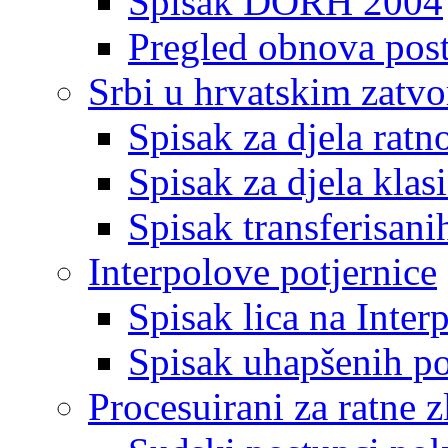
Spisak DORH 2004
Pregled obnova pos
Srbi u hrvatskim zatv
Spisak za djela ratn
Spisak za djela klas
Spisak transferisani
Interpolove potjernice
Spisak lica na Inte
Spisak uhapšenih po
Procesuirani za ratne z