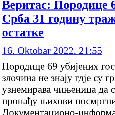
Веритас: Породице 
Срба 31 годину тра
остатке
16. Oktobar 2022. 21:55
Породице 69 убијених гос
злочина не знају гдје су 
узнемирава чињеница да с
пронађу њихови посмртни 
Документационо-информац