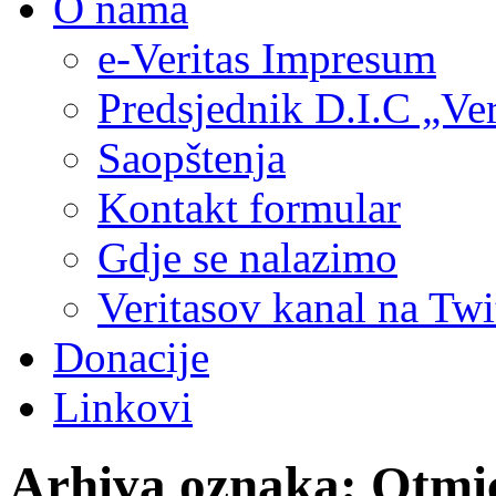
O nama
e-Veritas Impresum
Predsjednik D.I.C „Ver
Saopštenja
Kontakt formular
Gdje se nalazimo
Veritasov kanal na Twi
Donacije
Linkovi
Arhiva oznaka:
Otmi