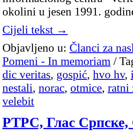
okolini u jesen 1991. godin
Cijeli tekst →
Objavljeno u:
Članci za na
Pomeni - In memoriam
/
Ta
dic veritas
,
gospić
,
hvo hv
,
nestali
,
norac
,
otmice
,
ratni
velebit
РТРС, Глас Српске, 