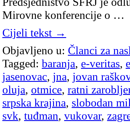
Predsjedništvo SFRJ je odlu
Mirovne konferencije o …
Cijeli tekst →
Objavljeno u:
Članci za na
Tagged:
baranja
,
e-veritas
,
jasenovac
,
jna
,
jovan raškov
oluja
,
otmice
,
ratni zaroblje
srpska krajina
,
slobodan mi
svk
,
tuđman
,
vukovar
,
zagr