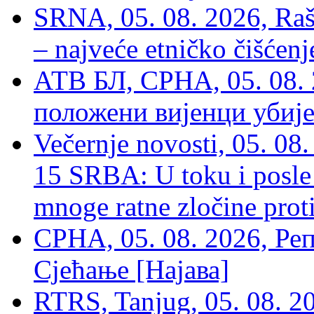
SRNA, 05. 08. 2026, Rašk
– najveće etničko čišćen
АТВ БЛ, СРНА, 05. 08. 
положени вијенци убиј
Večernje novosti, 05. 
15 SRBA: U toku i posle 
mnoge ratne zločine proti
СРНА, 05. 08. 2026, Ре
Сјећање [Најава]
RTRS, Tanjug, 05. 08. 20