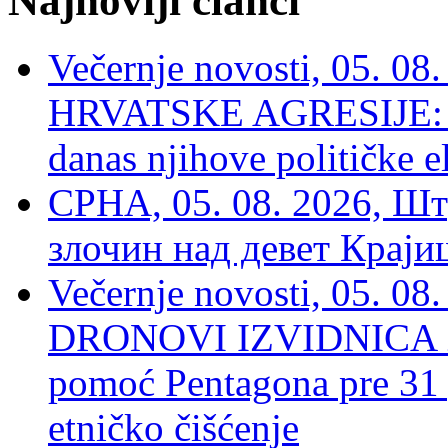
Najnoviji članci
Večernje novosti, 05. 
HRVATSKE AGRESIJE: Hte
danas njihove političke e
СРНА, 05. 08. 2026, Шт
злочин над девет Крај
Večernje novosti, 05.
DRONOVI IZVIDNICA ZA
pomoć Pentagona pre 31
etničko čišćenje