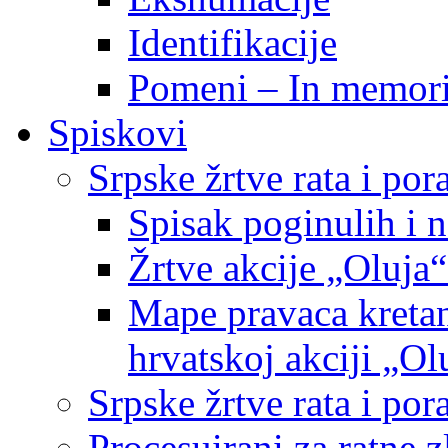
Identifikacije
Pomeni – In memor
Spiskovi
Srpske žrtve rata i po
Spisak poginulih i n
Žrtve akcije „Oluja“
Mape pravaca kretan
hrvatskoj akciji „Ol
Srpske žrtve rata i p
Procesuirani za ratne 