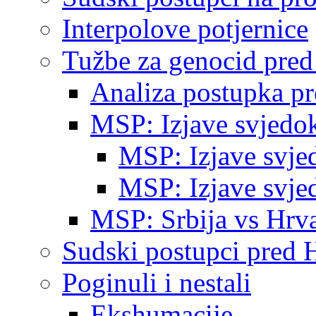
Interpolove potjernice
Tužbe za genocid pre
Analiza postupka p
MSP: Izjave svjedo
MSP: Izjave svje
MSP: Izjave svje
MSP: Srbija vs Hrva
Sudski postupci pred 
Poginuli i nestali
Ekshumacije