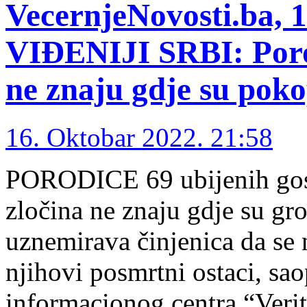
VecernjeNovosti.ba, 
VIĐENIJI SRBI: Porod
ne znaju gdje su poko
16. Oktobar 2022. 21:58
PORODICE 69 ubijenih gosp
zločina ne znaju gdje su gr
uznemirava činjenica da se 
njihovi posmrtni ostaci, sa
informacionog centra “Verit