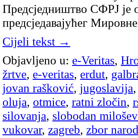
Предсједништво СФРЈ је о
предсједавајућег Мировн
Cijeli tekst →
Objavljeno u:
e-Veritas
,
Hro
žrtve
,
e-veritas
,
erdut
,
galbr
jovan rašković
,
jugoslavija
oluja
,
otmice
,
ratni zločin
,
r
silovanja
,
slobodan milošev
vukovar
,
zagreb
,
zbor narod