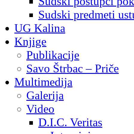
Sudski postupci pokr
Sudski predmeti ustu
UG Kalina
Knjige
Publikacije
Savo Štrbac – Priče
Multimedija
Galerija
Video
D.I.C. Veritas