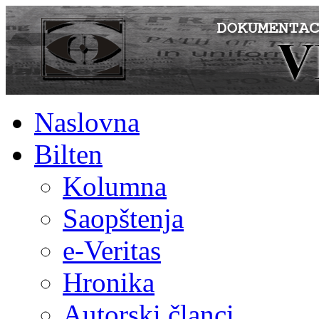
Naslovna
Bilten
Kolumna
Saopštenja
e-Veritas
Hronika
Autorski članci