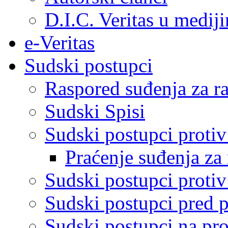
D.I.C. Veritas u medij
e-Veritas
Sudski postupci
Raspored suđenja za ra
Sudski Spisi
Sudski postupci proti
Praćenje suđenja za 
Sudski postupci proti
Sudski postupci pred 
Sudski postupci na pro