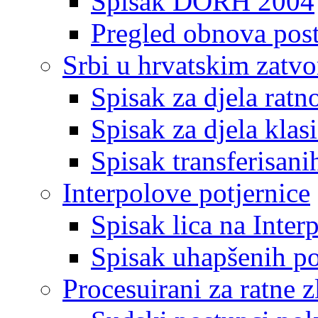
Spisak DORH 2004
Pregled obnova pos
Srbi u hrvatskim zatv
Spisak za djela ratn
Spisak za djela klas
Spisak transferisani
Interpolove potjernice
Spisak lica na Inte
Spisak uhapšenih po
Procesuirani za ratne z