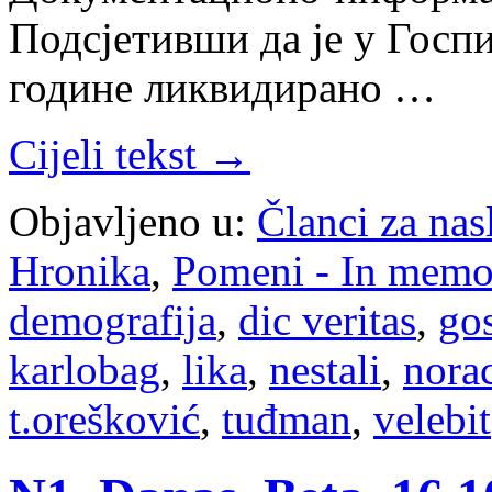
Подсјетивши да је у Госпи
године ликвидирано …
Cijeli tekst →
Objavljeno u:
Članci za na
Hronika
,
Pomeni - In mem
demografija
,
dic veritas
,
go
karlobag
,
lika
,
nestali
,
nora
t.orešković
,
tuđman
,
velebit