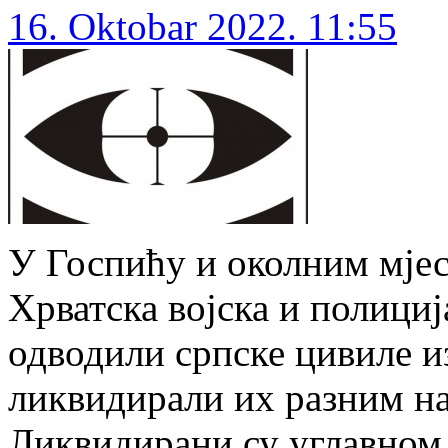
16. Oktobar 2022. 11:55
У Госпићу и околним мјест
Хрватска војска и полициј
одводили српске цивиле и
ликвидирали их разним на
Ликвидирани су углавном 