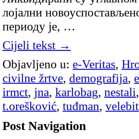
лојални новоуспостављен
периоду је, …
Cijeli tekst →
Objavljeno u:
e-Veritas
,
Hro
civilne žrtve
,
demografija
,
e
irmct
,
jna
,
karlobag
,
nestali
t.orešković
,
tuđman
,
velebit
Post Navigation