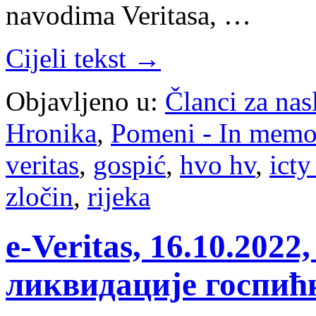
navodima Veritasa, …
Cijeli tekst →
Objavljeno u:
Članci za na
Hronika
,
Pomeni - In mem
veritas
,
gospić
,
hvo hv
,
icty
zločin
,
rijeka
e-Veritas, 16.10.20
ликвидације госпићк