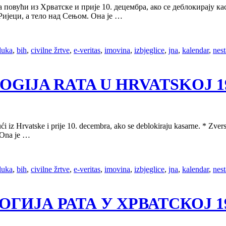
а повући из Хрватске и прије 10. децембра, ако се деблокирају 
 Ријеци, а тело над Сењом. Она је …
luka
,
bih
,
civilne žrtve
,
e-veritas
,
imovina
,
izbjeglice
,
jna
,
kalendar
,
nest
OLOGIJA RATA U HRVATSKOJ 199
 iz Hrvatske i prije 10. decembra, ako se deblokiraju kasarne. * Zver
 Ona je …
luka
,
bih
,
civilne žrtve
,
e-veritas
,
imovina
,
izbjeglice
,
jna
,
kalendar
,
nest
ОЛОГИЈА РАТА У ХРВАТСКОЈ 199