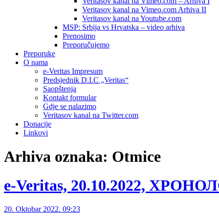
Veritasov kanal na Vimeo.com – Arhiva I
Veritasov kanal na Vimeo.com Arhiva II
Veritasov kanal na Youtube.com
MSP: Srbija vs Hrvatska – video arhiva
Prenosimo
Preporučujemo
Preporuke
O nama
e-Veritas Impresum
Predsjednik D.I.C „Veritas“
Saopštenja
Kontakt formular
Gdje se nalazimo
Veritasov kanal na Twitter.com
Donacije
Linkovi
Arhiva oznaka:
Otmice
e-Veritas, 20.10.2022, ХРОН
20. Oktobar 2022. 09:23