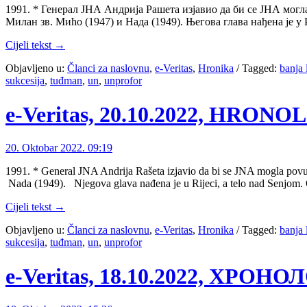
1991. * Генерал ЈНА Андрија Рашета изјавио да би се ЈНА могл
Милан зв. Мићо (1947) и Нада (1949). Његова глава нађена је у
Cijeli tekst →
Objavljeno u:
Članci za naslovnu
,
e-Veritas
,
Hronika
/
Tagged:
banja 
sukcesija
,
tuđman
,
un
,
unprofor
e-Veritas, 20.10.2022, HRON
20. Oktobar 2022. 09:19
1991. * General JNA Andrija Rašeta izjavio da bi se JNA mogla povući
Nada (1949). Njegova glava nađena je u Rijeci, a telo nad Senjom.
Cijeli tekst →
Objavljeno u:
Članci za naslovnu
,
e-Veritas
,
Hronika
/
Tagged:
banja 
sukcesija
,
tuđman
,
un
,
unprofor
e-Veritas, 18.10.2022, ХРОН