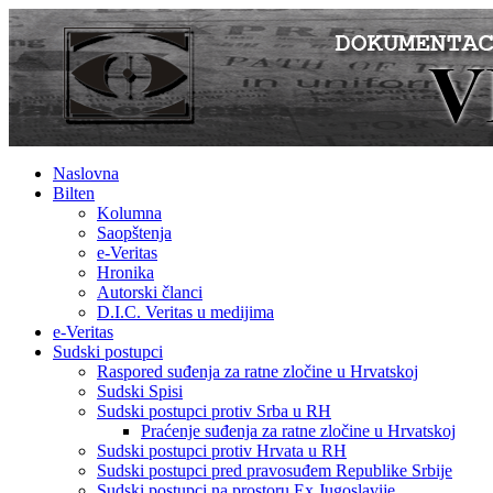
Naslovna
Bilten
Kolumna
Saopštenja
e-Veritas
Hronika
Autorski članci
D.I.C. Veritas u medijima
e-Veritas
Sudski postupci
Raspored suđenja za ratne zločine u Hrvatskoj
Sudski Spisi
Sudski postupci protiv Srba u RH
Praćenje suđenja za ratne zločine u Hrvatskoj
Sudski postupci protiv Hrvata u RH
Sudski postupci pred pravosuđem Republike Srbije
Sudski postupci na prostoru Ex Jugoslavije