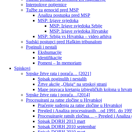
Interpolove potjernice
Tužbe za genocid pred MSP
Analiza postupka pred MSP
MSP: Izjave svjedoka
MSP: Izjave svjedoka Srbije
MSP: Izjave svjedoka Hrvatske
MSP: Srbija vs Hrvatska – video arhiva
Sudski postupci pred Haškim tribunalom
Poginuli i nestali
Ekshumacije
Identifikacije
Pomeni – In memoriam
Spiskovi
Srpske žrtve rata i poraća… [2021]
Spisak poginulih i nestalih
Žrtve akcije „Oluja“ na srpskoj strani
Mape pravaca kretanja izbjegličkih kolona u hrvats
Srpske žrtve rata i poraća…[2014]
Procesuirani za ratne zločine u Hrvatskoj
Praćenje suđenja za ratne zločine u Hrvatskoj
Pregled i Analiza procesuiranih…od 1991. do 1995
Procesuiranje ratnih zločina… – Pregled i Analiza (
Spisak DORH 2013 mart
Spisak DORH 2010 septembar
Spisak DORH 2010 mart