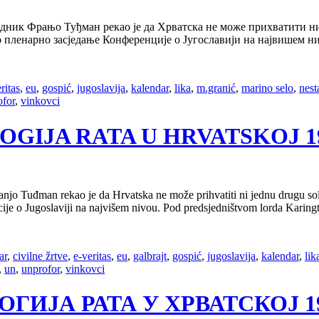
едник Фрањо Туђман рекао је да Хрватска не може прихватити ни
но пленарно засједање Конференције о Југославији на највишем 
ritas
,
eu
,
gospić
,
jugoslavija
,
kalendar
,
lika
,
m.granić
,
marino selo
,
nest
ofor
,
vinkovci
OLOGIJA RATA U HRVATSKOJ 199
anjo Tuđman rekao je da Hrvatska ne može prihvatiti ni jednu drugu so
ije o Jugoslaviji na najvišem nivou. Pod predsjedništvom lorda Karin
ar
,
civilne žrtve
,
e-veritas
,
eu
,
galbrajt
,
gospić
,
jugoslavija
,
kalendar
,
lik
,
un
,
unprofor
,
vinkovci
ОЛОГИЈА РАТА У ХРВАТСКОЈ 199