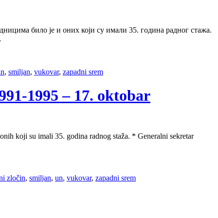
ницима било је и оних који су имали 35. година радног стажа.
…
in
,
smiljan
,
vukovar
,
zapadni srem
1-1995 – 17. oktobar
nih koji su imali 35. godina radnog staža. * Generalni sekretar
ni zločin
,
smiljan
,
un
,
vukovar
,
zapadni srem