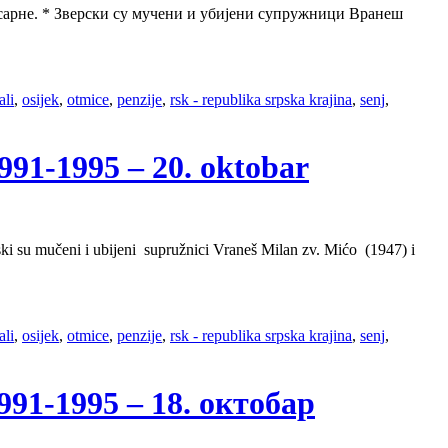
касарне. * Зверски су мучени и убијени супружници Вранеш
ali
,
osijek
,
otmice
,
penzije
,
rsk - republika srpska krajina
,
senj
,
1-1995 – 20. oktobar
ski su mučeni i ubijeni supružnici Vraneš Milan zv. Mićo (1947) i
ali
,
osijek
,
otmice
,
penzije
,
rsk - republika srpska krajina
,
senj
,
1-1995 – 18. октобар