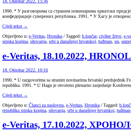
18. Oktobar 2022. 15:36
1990. * У разговорима са страним новинарима хрватски предсј
конфедерације суверених република. 1991. * У Хагу је отворе
Cijeli tekst →
Objavljeno u:
e-Veritas
,
Hronika
/
Tagged:
b.lončar
,
civilne žrtve
,
e-ve
srpska krajina
,
silovanja
,
srbi u današnjoj hrvatskoj
,
tuđman
,
un
,
unpr
e-Veritas, 18.10.2022, HRON
18. Oktobar 2022. 10:16
1990. * U razgovorima sa stranim novinarima hrvatski predsjednik Fr
republika. 1991. * U Hagu je otvoreno plenarno zasjedanje Konferenc
Cijeli tekst →
Objavljeno u:
Članci za naslovnu
,
e-Veritas
,
Hronika
/
Tagged:
b.lonč
republika srpska krajina
,
silovanja
,
srbi u današnjoj hrvatskoj
,
tuđman
e-Veritas, 17.10.2022, ХРОН