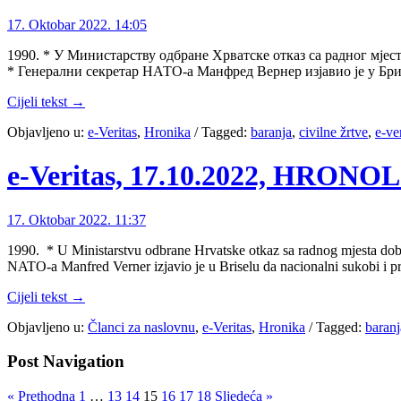
17. Oktobar 2022. 14:05
1990. * У Министарству одбране Хрватске отказ са радног мјес
* Генерални секретар НАТО-а Манфред Вернер изјавио је у Бри
Cijeli tekst →
Objavljeno u:
e-Veritas
,
Hronika
/
Tagged:
baranja
,
civilne žrtve
,
e-ve
e-Veritas, 17.10.2022, HRON
17. Oktobar 2022. 11:37
1990. * U Ministarstvu odbrane Hrvatske otkaz sa radnog mjesta dobilo
NATO-a Manfred Verner izjavio je u Briselu da nacionalni sukobi i 
Cijeli tekst →
Objavljeno u:
Članci za naslovnu
,
e-Veritas
,
Hronika
/
Tagged:
baranj
Post Navigation
« Prethodna
1
…
13
14
15
16
17
18
Sljedeća »