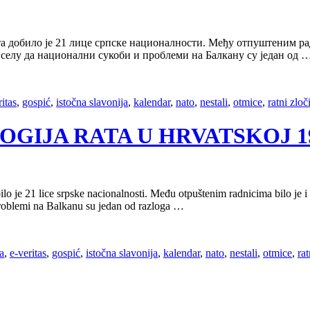
та добило је 21 лице српске националности. Међу отпуштеним рад
селу да национални сукоби и проблеми на Балкану су један од 
ritas
,
gospić
,
istočna slavonija
,
kalendar
,
nato
,
nestali
,
otmice
,
ratni zloč
OLOGIJA RATA U HRVATSKOJ 199
 je 21 lice srpske nacionalnosti. Među otpuštenim radnicima bilo je i o
problemi na Balkanu su jedan od razloga …
a
,
e-veritas
,
gospić
,
istočna slavonija
,
kalendar
,
nato
,
nestali
,
otmice
,
rat