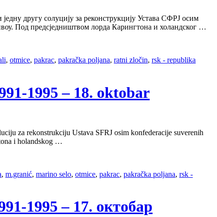
 једну другу солуцију за реконструкцију Устава СФРЈ осим
нивоу. Под предсједништвом лорда Карингтона и холандског …
ali
,
otmice
,
pakrac
,
pakračka poljana
,
ratni zločin
,
rsk - republika
1-1995 – 18. oktobar
luciju za rekonstrukciju Ustava SFRJ osim konfederacije suverenih
gtona i holandskog …
a
,
m.granić
,
marino selo
,
otmice
,
pakrac
,
pakračka poljana
,
rsk -
1-1995 – 17. октобар