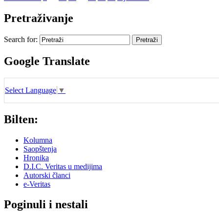
Pretraživanje
Search for:
Google Translate
Select Language
▼
Bilten:
Kolumna
Saopštenja
Hronika
D.I.C. Veritas u medijima
Autorski članci
e-Veritas
Poginuli i nestali