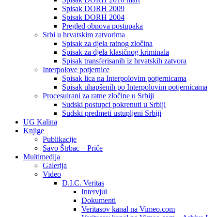
Spisak DORH 2009
Spisak DORH 2004
Pregled obnova postupaka
Srbi u hrvatskim zatvorima
Spisak za djela ratnog zločina
Spisak za djela klasičnog kriminala
Spisak transferisanih iz hrvatskih zatvora
Interpolove potjernice
Spisak lica na Interpolovim potjernicama
Spisak uhapšenih po Interpolovim potjernicama
Procesuirani za ratne zločine u Srbiji
Sudski postupci pokrenuti u Srbiji
Sudski predmeti ustupljeni Srbiji
UG Kalina
Knjige
Publikacije
Savo Štrbac – Priče
Multimedija
Galerija
Video
D.I.C. Veritas
Intervjui
Dokumenti
Veritasov kanal na Vimeo.com