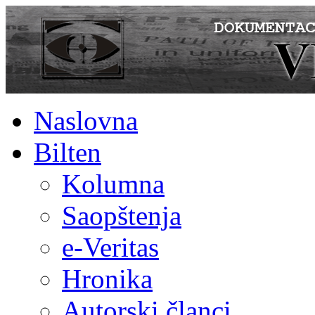
Naslovna
Bilten
Kolumna
Saopštenja
e-Veritas
Hronika
Autorski članci