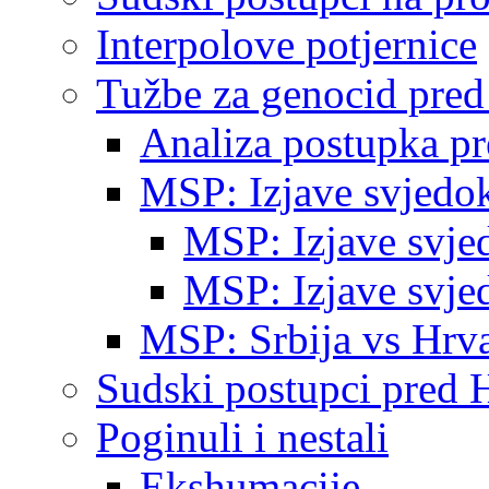
Interpolove potjernice
Tužbe za genocid pre
Analiza postupka p
MSP: Izjave svjedo
MSP: Izjave svje
MSP: Izjave svje
MSP: Srbija vs Hrva
Sudski postupci pred 
Poginuli i nestali
Ekshumacije