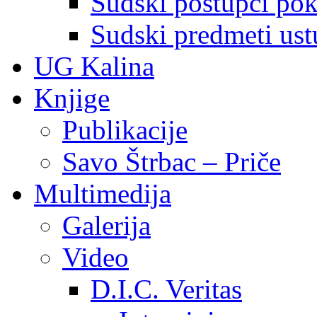
Sudski postupci pokr
Sudski predmeti ustu
UG Kalina
Knjige
Publikacije
Savo Štrbac – Priče
Multimedija
Galerija
Video
D.I.C. Veritas