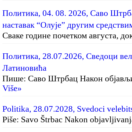
Политика, 04. 08. 2026, Саво Штр
наставак “Олује” другим средстви
Сваке године почетком августа, до
Политика, 28.07.2026, Сведоци вел
Латиновића
Пише: Саво Штрбац На­кон об­ја­вљи­в
Više»
Politika, 28.07.2028, Svedoci velebit
Piše: Savo Štrbac Na­kon ob­ja­vlji­va­nja