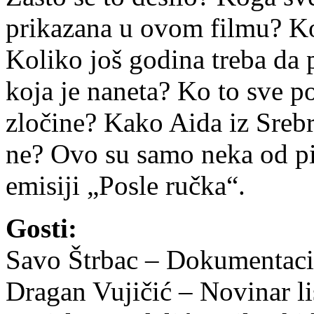
prikazana u ovom filmu? Ko
Koliko još godina treba da 
koja je naneta? Ko to sve p
zločine? Kako Aida iz Sreb
ne? Ovo su samo neka od pit
emisiji „Posle ručka“.
Gosti:
Savo Štrbac – Dokumentacio
Dragan Vujičić – Novinar li