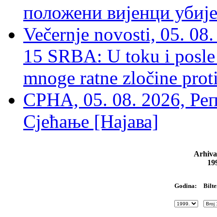
положени вијенци убиј
Večernje novosti, 05. 
15 SRBA: U toku i posle 
mnoge ratne zločine proti
СРНА, 05. 08. 2026, Ре
Сјећање [Најава]
Arhiva
19
Bilte
Godina: