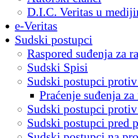
D.I.C. Veritas u medij
e-Veritas
Sudski postupci
Raspored suđenja za ra
Sudski Spisi
Sudski postupci proti
Praćenje suđenja za 
Sudski postupci proti
Sudski postupci pred 
Sudski postupci na pro