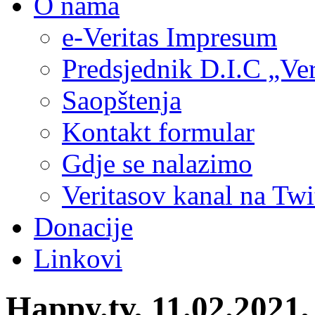
O nama
e-Veritas Impresum
Predsjednik D.I.C „Ver
Saopštenja
Kontakt formular
Gdje se nalazimo
Veritasov kanal na Twi
Donacije
Linkovi
Happy.tv, 11.02.2021,