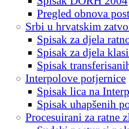
Spisak DORH 2004
Pregled obnova pos
Srbi u hrvatskim zatv
Spisak za djela ratn
Spisak za djela klas
Spisak transferisani
Interpolove potjernice
Spisak lica na Inte
Spisak uhapšenih po
Procesuirani za ratne z