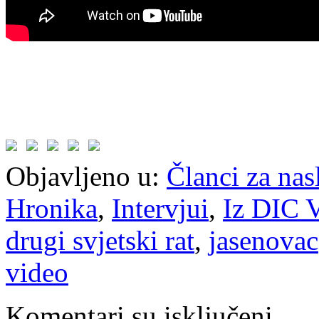
Objavljeno u:
Članci za na
Hronika
,
Intervjui
,
Iz DIC V
drugi svjetski rat
,
jasenovac
video
Komentari su isključeni.