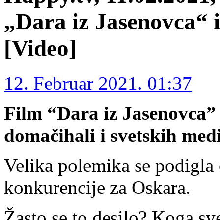
„Dara iz Jasenovca“ i
[Video]
12. Februar 2021. 01:37
Film “Dara iz Jasenovca” 
domačihali i svetskih medi
Velika polemika se podigla o
konkurencije za Oskara.
Žasto se to desilo? Koga sve