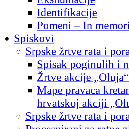
Identifikacije
Pomeni – In memor
Spiskovi
Srpske žrtve rata i po
Spisak poginulih i n
Žrtve akcije „Oluja“
Mape pravaca kretan
hrvatskoj akciji „Ol
Srpske žrtve rata i p
Procesuirani za ratne 