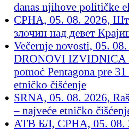
danas njihove političke e
СРНА, 05. 08. 2026, Шт
злочин над девет Крај
Večernje novosti, 05.
DRONOVI IZVIDNICA ZA
pomoć Pentagona pre 31
etničko čišćenje
SRNA, 05. 08. 2026, Rašk
– najveće etničko čišćen
АТВ БЛ, СРНА, 05. 08. 