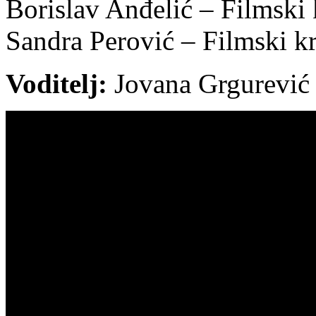
Borislav Anđelić – Filmski k
Sandra Perović – Filmski kr
Voditelj:
Jovana Grgurević