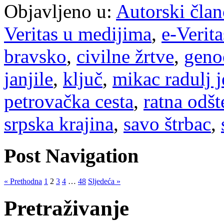
Objavljeno u:
Autorski član
Veritas u medijima
,
e-Verita
bravsko
,
civilne žrtve
,
geno
janjile
,
ključ
,
mikac radulj j
petrovačka cesta
,
ratna odšt
srpska krajina
,
savo štrbac
,
Post Navigation
« Prethodna
1
2
3
4
…
48
Sljedeća »
Pretraživanje