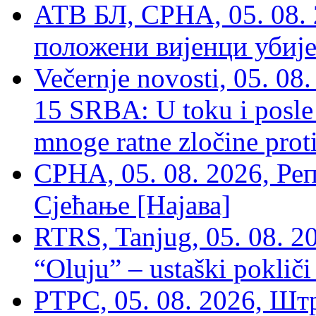
АТВ БЛ, СРНА, 05. 08. 
положени вијенци убиј
Večernje novosti, 05. 
15 SRBA: U toku i posle 
mnoge ratne zločine proti
СРНА, 05. 08. 2026, Ре
Сјећање [Најава]
RTRS, Tanjug, 05. 08. 20
“Oluju” – ustaški poklič
РТРС, 05. 08. 2026, Шт