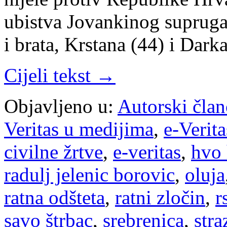
ubi­stva Jo­van­ki­nog su­pru­ga
i bra­ta, Kr­sta­na (44) i Dar­
Cijeli tekst →
Objavljeno u:
Autorski član
Veritas u medijima
,
e-Verita
civilne žrtve
,
e-veritas
,
hvo
radulj jelenic borovic
,
oluja
ratna odšteta
,
ratni zločin
,
r
savo štrbac
,
srebrenica
,
stra