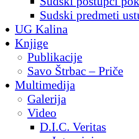
Sudski postupci pokr
Sudski predmeti ustu
UG Kalina
Knjige
Publikacije
Savo Štrbac – Priče
Multimedija
Galerija
Video
D.I.C. Veritas