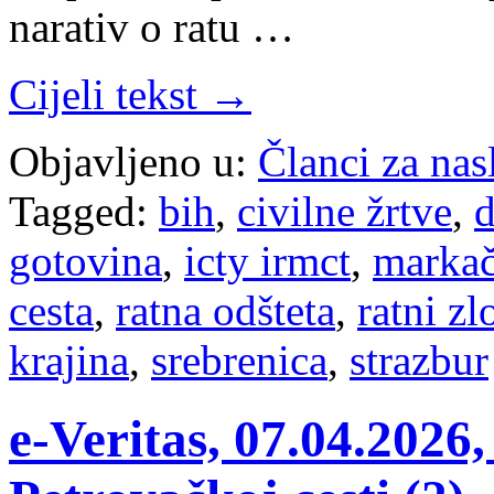
narativ o ratu …
Cijeli tekst →
Objavljeno u:
Članci za na
Tagged:
bih
,
civilne žrtve
,
d
gotovina
,
icty irmct
,
marka
cesta
,
ratna odšteta
,
ratni zl
krajina
,
srebrenica
,
strazbur
е-Veritas, 07.04.2026,