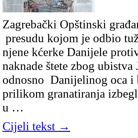
Zagrebački Opštinski građa
presudu kojom je odbio tuž
njene kćerke Danijele proti
naknade štete zbog ubistva 
odnosno Danijelinog oca i b
prilikom granatiranja izbeg
u …
Cijeli tekst →