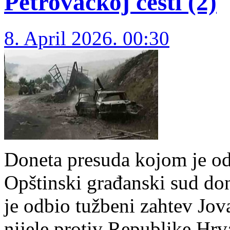
Petrovačkoj cesti (2)
8. April 2026. 00:30
Doneta pre­su­da ko­jom je od­b
Op­štin­ski gra­đan­ski sud do
je od­bio tu­žbe­ni zah­tev Jo­
ni­je­le pro­tiv Re­pu­bli­ke Hr­