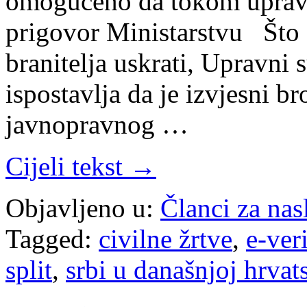
omogućeno da tokom upravn
prigovor Ministarstvu Što 
branitelja uskrati, Upravni 
ispostavlja da je izvjesni br
javnopravnog …
Cijeli tekst →
Objavljeno u:
Članci za na
Tagged:
civilne žrtve
,
e-ver
split
,
srbi u današnjoj hrvat