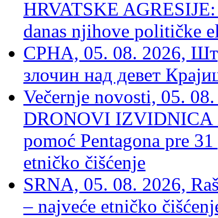
HRVATSKE AGRESIJE: Hte
danas njihove političke e
СРНА, 05. 08. 2026, Шт
злочин над девет Крај
Večernje novosti, 05.
DRONOVI IZVIDNICA ZA
pomoć Pentagona pre 31
etničko čišćenje
SRNA, 05. 08. 2026, Rašk
– najveće etničko čišćen