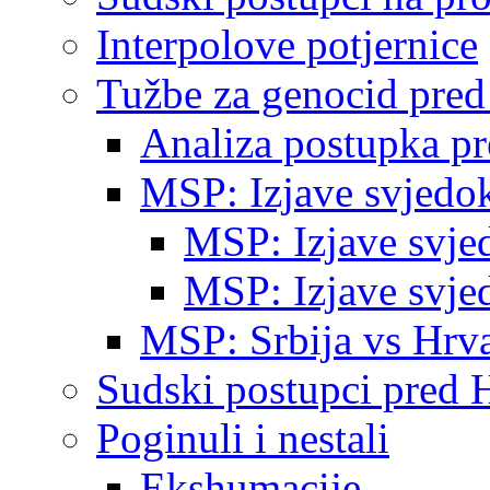
Interpolove potjernice
Tužbe za genocid pre
Analiza postupka p
MSP: Izjave svjedo
MSP: Izjave svje
MSP: Izjave svje
MSP: Srbija vs Hrva
Sudski postupci pred 
Poginuli i nestali
Ekshumacije