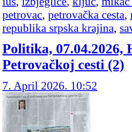
ius
,
izbjeglice
,
ključ
,
mikac 
petrovac
,
petrovačka cesta
,
republika srpska krajina
,
sa
Politika, 07.04.2026, 
Petrovačkoj cesti (2)
7. April 2026. 10:52