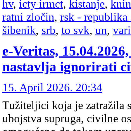
hv
,
icty irmct
,
kistanje
,
kni
ratni zločin
,
rsk - republika
šibenik
,
srb
,
to svk
,
un
,
var
e-Veritas, 15.04.2026,
nastavlja ignorirati c
15. April 2026. 20:34
Tužiteljici koja je zatražila 
ubojstva supruga, civilne o