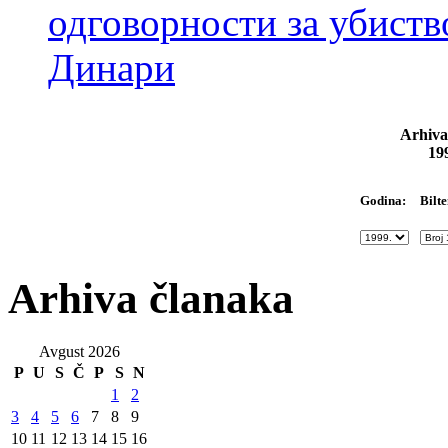
одговорности за убиств
Динари
Arhiva
19
Bilte
Godina:
Arhiva članaka
Avgust 2026
P
U
S
Č
P
S
N
1
2
3
4
5
6
7
8
9
10
11
12
13
14
15
16