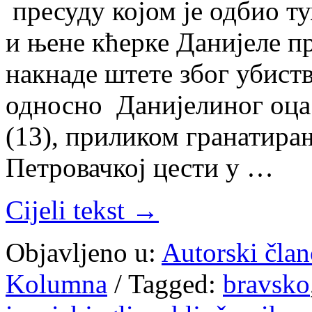
пресуду којом је одбио т
и њене кћерке Данијеле п
накнаде штете због убиств
односно Данијелиног оца 
(13), приликом гранатира
Петровачкој цести у …
Cijeli tekst →
Objavljeno u:
Autorski član
Kolumna
/
Tagged:
bravsko