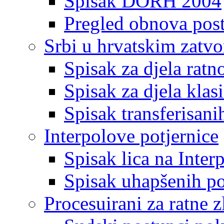
Spisak DORH 2004
Pregled obnova pos
Srbi u hrvatskim zatv
Spisak za djela ratn
Spisak za djela klas
Spisak transferisani
Interpolove potjernice
Spisak lica na Inte
Spisak uhapšenih po
Procesuirani za ratne z