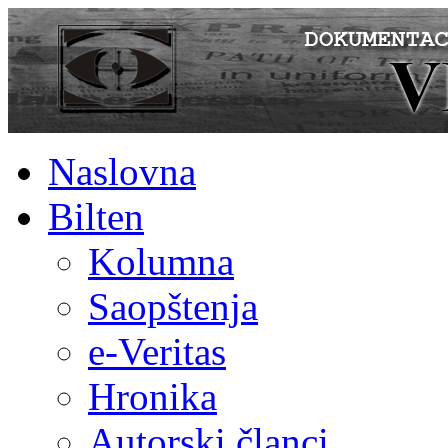
Naslovna
Bilten
Kolumna
Saopštenja
e-Veritas
Hronika
Autorski članci