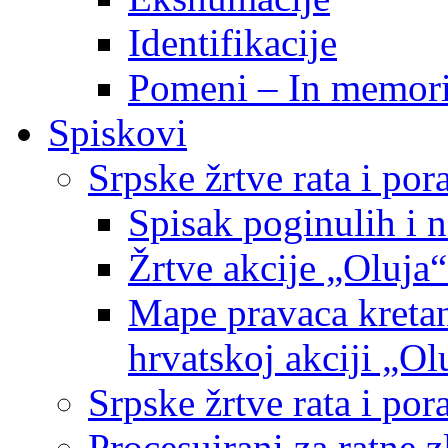
Identifikacije
Pomeni – In memor
Spiskovi
Srpske žrtve rata i po
Spisak poginulih i n
Žrtve akcije „Oluja“
Mape pravaca kretan
hrvatskoj akciji „Ol
Srpske žrtve rata i p
Procesuirani za ratne 