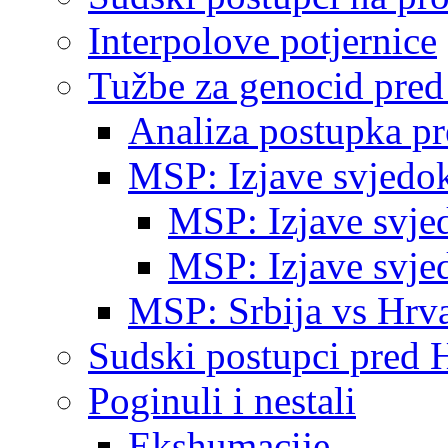
Interpolove potjernice
Tužbe za genocid pre
Analiza postupka p
MSP: Izjave svjedo
MSP: Izjave svje
MSP: Izjave svje
MSP: Srbija vs Hrva
Sudski postupci pred 
Poginuli i nestali
Ekshumacije