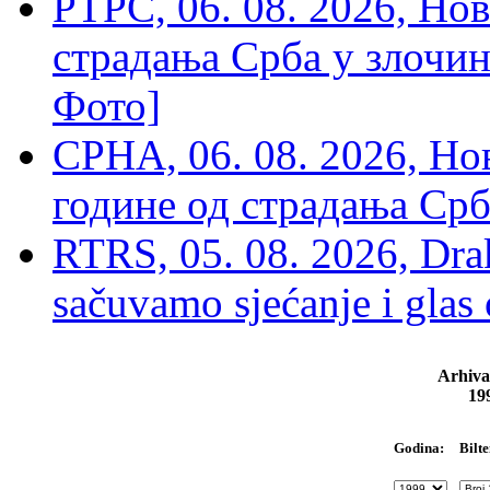
РТРС, 06. 08. 2026, Нов
страдања Срба у злочин
Фото]
СРНА, 06. 08. 2026, Н
године од страдања Срб
RTRS, 05. 08. 2026, Drak
sačuvamo sjećanje i glas
Arhiva
19
Bilte
Godina: