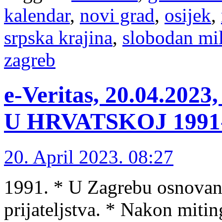
kalendar
,
novi grad
,
osijek
,
srpska krajina
,
slobodan mi
zagreb
e-Veritas, 20.04.2
U HRVATSKOJ 1991-1
20. April 2023. 08:27
1991. * U Zagrebu osnovan
prijateljstva. * Nakon miti