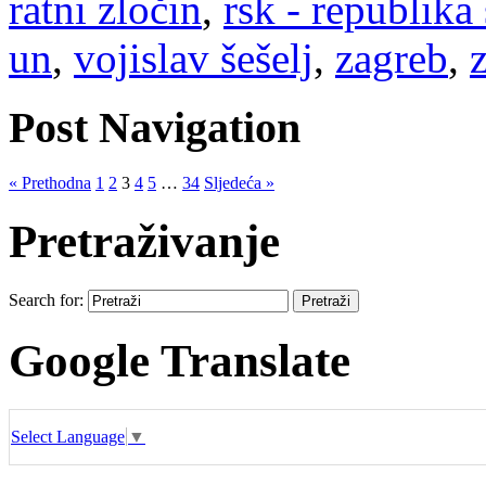
ratni zločin
,
rsk - republika
un
,
vojislav šešelj
,
zagreb
,
Post Navigation
« Prethodna
1
2
3
4
5
…
34
Sljedeća »
Pretraživanje
Search for:
Google Translate
Select Language
▼