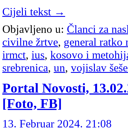
Cijeli tekst →
Objavljeno u:
Članci za na
civilne žrtve
,
general ratko
irmct
,
ius
,
kosovo i metohij
srebrenica
,
un
,
vojislav šeše
Portal Novosti, 13.02
[Foto, FB]
13. Februar 2024. 21:08