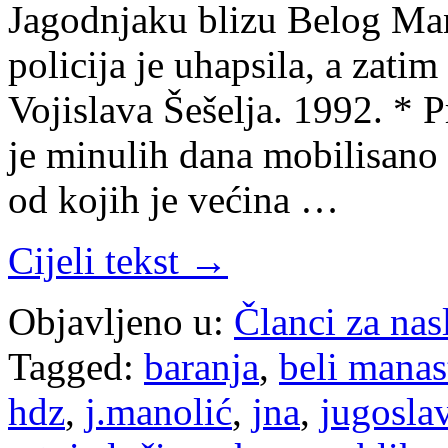
Jagodnjaku blizu Belog Man
policija je uhapsila, a zati
Vojislava Šešelja. 1992. * 
je minulih dana mobilisano
od kojih je većina …
Cijeli tekst →
Objavljeno u:
Članci za na
Tagged:
baranja
,
beli manas
hdz
,
j.manolić
,
jna
,
jugoslav