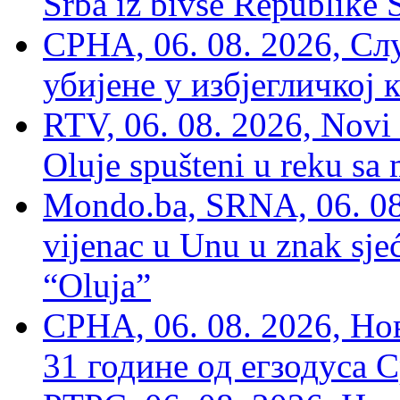
Srba iz bivše Republike 
СРНА, 06. 08. 2026, Сл
убијене у избјегличкој 
RTV, 06. 08. 2026, Novi 
Oluje spušteni u reku sa
Mondo.ba, SRNA, 06. 08
vijenac u Unu u znak sjeć
“Oluja”
СРНА, 06. 08. 2026, Н
31 године од егзодуса С