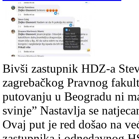
Bivši zastupnik HDZ-a Stev
zagrebačkog Pravnog fakult
putovanju u Beogradu ni ma
svinje” Nastavlja se natjeca
Ovaj put je red došao na ve
zastupnika i odnedavnog H