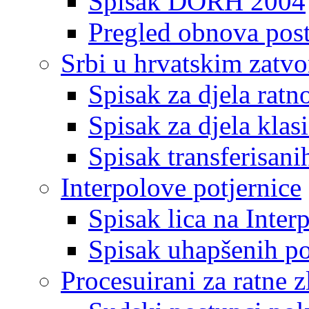
Spisak DORH 2004
Pregled obnova pos
Srbi u hrvatskim zatv
Spisak za djela ratn
Spisak za djela klas
Spisak transferisani
Interpolove potjernice
Spisak lica na Inte
Spisak uhapšenih po
Procesuirani za ratne z