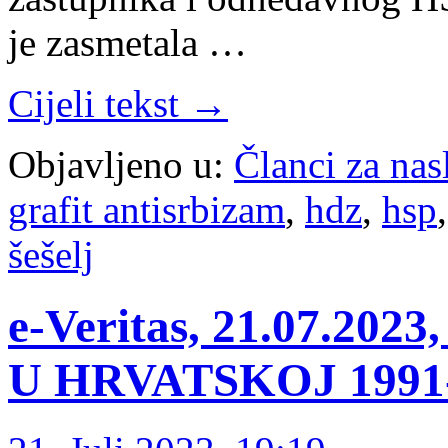
je zasmetala …
Cijeli tekst →
Objavljeno u:
Članci za na
grafit antisrbizam
,
hdz
,
hsp
šešelj
e-Veritas, 21.07.2
U HRVATSKOJ 1991-1