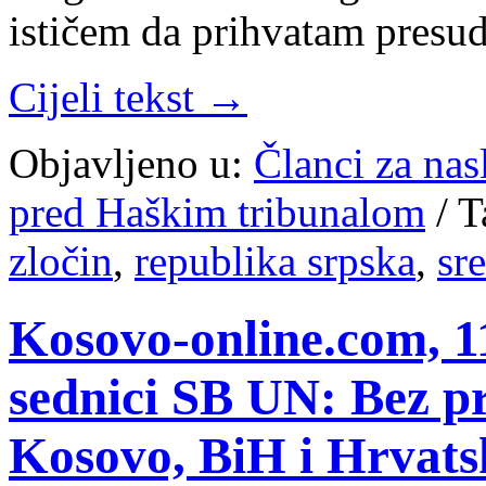
ističem da prihvatam presu
Cijeli tekst →
Objavljeno u:
Članci za na
pred Haškim tribunalom
/
T
zločin
,
republika srpska
,
sr
Kosovo-online.com, 1
sednici SB UN: Bez pr
Kosovo, BiH i Hrvatsk