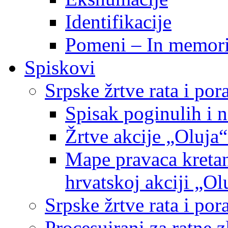
Identifikacije
Pomeni – In memor
Spiskovi
Srpske žrtve rata i po
Spisak poginulih i n
Žrtve akcije „Oluja“
Mape pravaca kretan
hrvatskoj akciji „Ol
Srpske žrtve rata i p
Procesuirani za ratne 