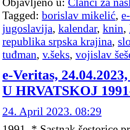
Objavljeno u:
Članci za na
Tagged:
borislav mikelić
,
e-
jugoslavija
,
kalendar
,
knin
,
republika srpska krajina
,
sl
tuđman
,
v.šeks
,
vojislav šeš
e-Veritas, 24.04.2
U HRVATSKOJ 1991-1
24. April 2023. 08:29
1991. * Sastnak šestorice p