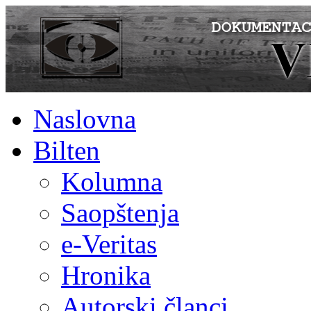
Naslovna
Bilten
Kolumna
Saopštenja
e-Veritas
Hronika
Autorski članci