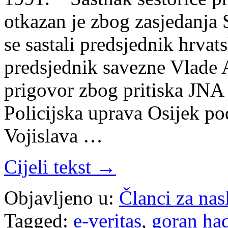
otkazan je zbog zasjedanja
se sastali predsjednik hrvat
predsjednik savezne Vlade 
prigovor zbog pritiska JNA
Policijska uprava Osijek pod
Vojislava …
Cijeli tekst →
Objavljeno u:
Članci za na
Tagged:
e-veritas
,
goran ha