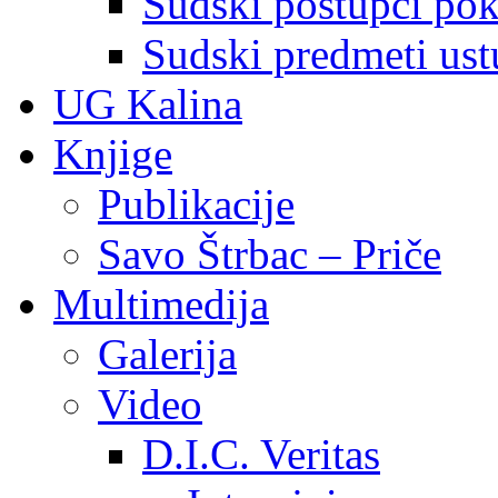
Sudski postupci pokr
Sudski predmeti ustu
UG Kalina
Knjige
Publikacije
Savo Štrbac – Priče
Multimedija
Galerija
Video
D.I.C. Veritas